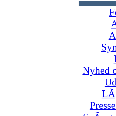
F
A
A
Syn
Nyhed 
Ud
LÃ¸
Presse