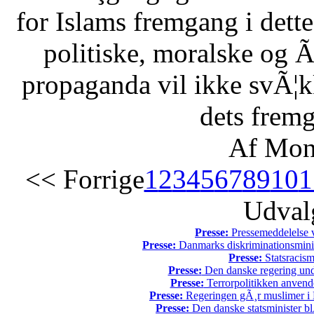
for Islams fremgang i dette 
politiske, moralske og Ã
propaganda vil ikke svÃ¦kk
dets fremg
Af Mon
<< Forrige
1
2
3
4
5
6
7
8
9
10
1
Udvalg
Presse:
Pressemeddelelse v
Presse:
Danmarks diskriminationsminist
Presse:
Statsracis
Presse:
Den danske regering unde
Presse:
Terrorpolitikken anvende
Presse:
Regeringen gÃ¸r muslimer i 
Presse:
Den danske statsminister bl