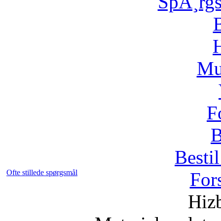
SpÃ¸rg
H
Mu
F
B
Bestil
Ofte stillede spørgsmål
For
Hizb