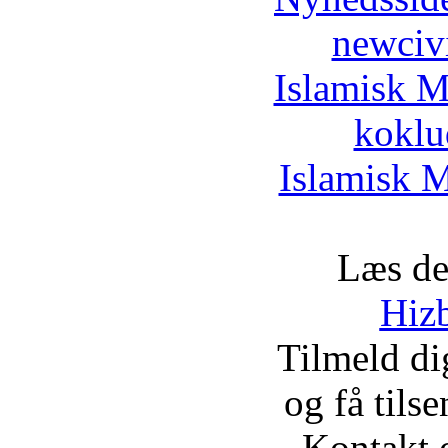
newciv
Islamisk M
koklu
Islamisk M
Læs de
Hizb
Tilmeld d
og få tils
Kontakt 