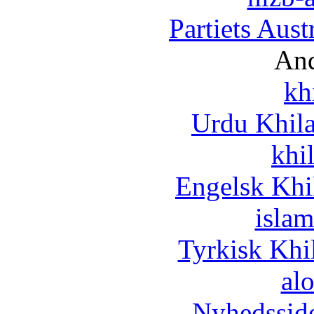
Partiets Aus
And
kh
Urdu Khil
khi
Engelsk Khi
islam
Tyrkisk Khi
al
Nyhedssid