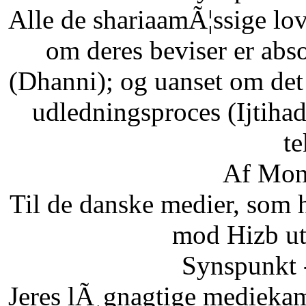
Alle de shariaamÃ¦ssige lo
om deres beviser er abso
(Dhanni); og uanset om det
udledningsproces (Ijtihad
te
Af Mon
Til de danske medier, som
mod Hizb ut
Synspunkt 
Jeres lÃ¸gnagtige mediekam