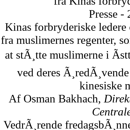
fra Kinas forbry
Presse -
Kinas forbryderiske leder
fra muslimernes regenter, so
at stÃ¸tte muslimerne i Ãst
ved deres Ã¸redÃ¸vende 
kinesiske 
Af Osman Bakhach,
Direk
Central
VedrÃ¸rende fredagsbÃ¸nne