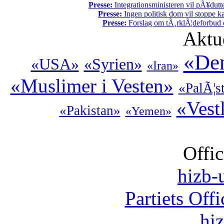
Presse:
Integrationsministeren vil pÃ¥dutt
Presse:
Ingen politisk dom vil stoppe kal
Presse:
Forslag om tÃ¸rklÃ¦deforbud e
Aktu
«Den
«USA»
«Syrien»
«Iran»
«Muslimer i Vesten»
«PalÃ¦s
«Vestl
«Pakistan»
«Yemen»
Offic
hizb-u
Partiets Off
hi