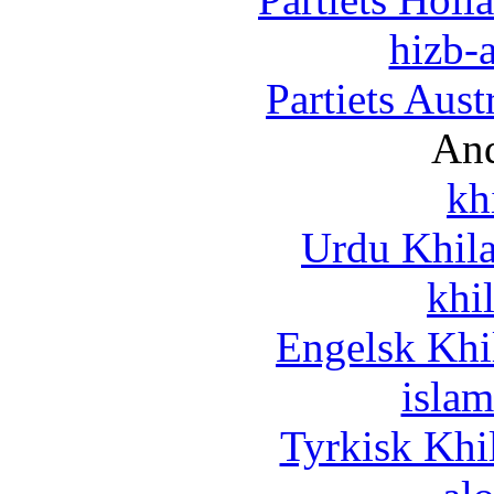
hizb-a
Partiets Aus
And
kh
Urdu Khil
khi
Engelsk Khi
islam
Tyrkisk Khi