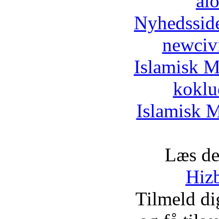
al
Nyhedssid
newciv
Islamisk M
koklu
Islamisk M
Læs de
Hizb
Tilmeld d