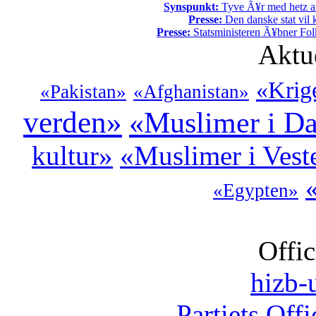
Synspunkt:
Tyve Ã¥r med hetz af
Presse:
Den danske stat vil kr
Presse:
Statsministeren Ã¥bner Fol
Aktu
«Krig
«Pakistan»
«Afghanistan»
verden»
«Muslimer i D
kultur»
«Muslimer i Vest
«Egypten»
Offic
hizb-u
Partiets Off