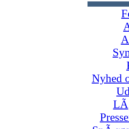
F
A
A
Syn
Nyhed 
Ud
LÃ¸
Presse