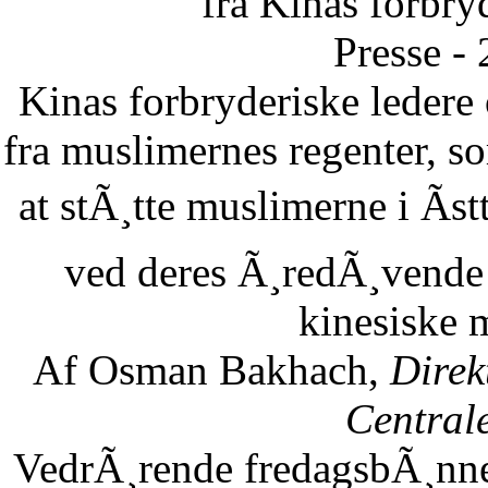
fra Kinas forbry
Presse -
Kinas forbryderiske leder
fra muslimernes regenter, so
at stÃ¸tte muslimerne i Ãst
ved deres Ã¸redÃ¸vende 
kinesiske 
Af Osman Bakhach,
Direk
Central
VedrÃ¸rende fredagsbÃ¸nne