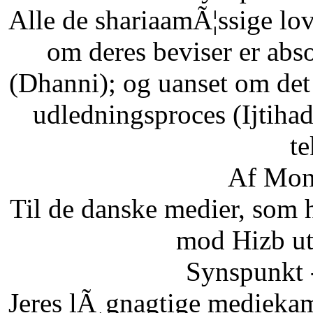
Alle de shariaamÃ¦ssige lo
om deres beviser er abso
(Dhanni); og uanset om det
udledningsproces (Ijtihad
te
Af Mon
Til de danske medier, som
mod Hizb ut
Synspunkt 
Jeres lÃ¸gnagtige mediekam