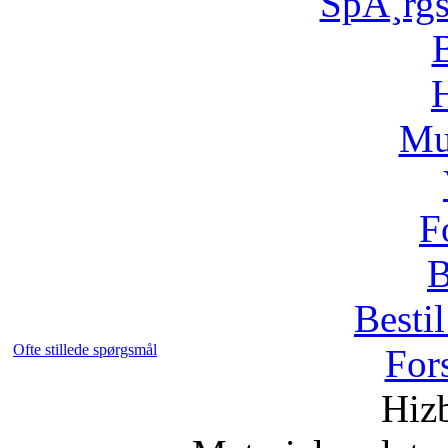
SpÃ¸rg
H
Mu
F
B
Bestil
Ofte stillede spørgsmål
For
Hizb