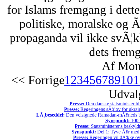
for Islams fremgang i dette 
politiske, moralske og Ã
propaganda vil ikke svÃ¦kk
dets fremg
Af Mon
<< Forrige
1
2
3
4
5
6
7
8
9
10
1
Udvalg
Presse:
Den danske statsminister bl
Presse:
Regeringens sÃ¦rlov for ukrain
LÃ¸beseddel:
Den velsignede Ramadan-mÃ¥neds beg
Synspunkt:
100 Ã
Presse:
Statsministerens beskyld
Synspunkt:
Del 1: Tyve Ã¥r med 
Presse:
Regeringen vil dÃ¦kke ov