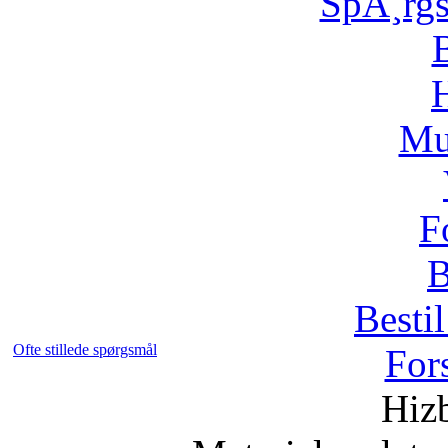
SpÃ¸rg
H
Mu
F
B
Bestil
Ofte stillede spørgsmål
For
Hizb