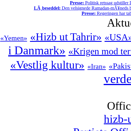
Presse:
Politisk retssag udstiller
LÃ¸beseddel:
Den velsignede Ramadan-mÃ¥neds beg
Presse:
Regeringen har tab
Aktu
«Hizb ut Tahrir»
«USA
«Yemen»
i Danmark»
«Krigen mod ter
«Vestlig kultur»
«Pakis
«Iran»
verd
Offic
hizb-u