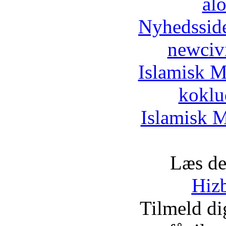
al
Nyhedssid
newciv
Islamisk M
koklu
Islamisk M
Læs de
Hizb
Tilmeld d