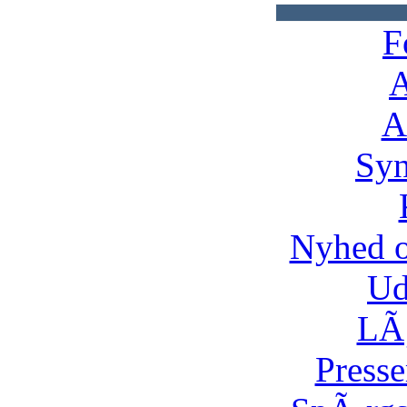
F
A
A
Syn
Nyhed 
Ud
LÃ¸
Presse