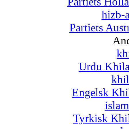
Partiets Hol
hizb-a
Partiets Aus
And
kh
Urdu Khil
khi
Engelsk Khi
islam
Tyrkisk Khi