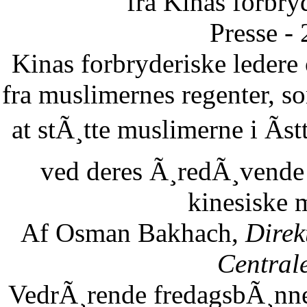
fra Kinas forbry
Presse -
Kinas forbryderiske leder
fra muslimernes regenter, so
at stÃ¸tte muslimerne i Ãst
ved deres Ã¸redÃ¸vende 
kinesiske 
Af Osman Bakhach,
Direk
Central
VedrÃ¸rende fredagsbÃ¸nne