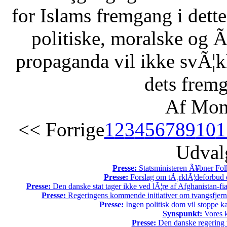
for Islams fremgang i dette 
politiske, moralske og Ã
propaganda vil ikke svÃ¦kk
dets fremg
Af Mon
<< Forrige
1
2
3
4
5
6
7
8
9
10
1
Udvalg
Presse:
Statsministeren Ã¥bner Fol
Presse:
Forslag om tÃ¸rklÃ¦deforbud e
Presse:
Den danske stat tager ikke ved lÃ¦re af Afghanistan-fia
Presse:
Regeringens kommende initiativer om tvangsfjerne
Presse:
Ingen politisk dom vil stoppe kal
Synspunkt:
Vores k
Presse:
Den danske regering tv