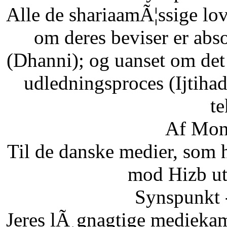
Alle de shariaamÃ¦ssige lo
om deres beviser er abso
(Dhanni); og uanset om det
udledningsproces (Ijtihad
te
Af Mon
Til de danske medier, som
mod Hizb ut
Synspunkt 
Jeres lÃ¸gnagtige mediekam