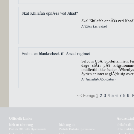
Skal Khilafah opnÃ¥s ved Jihad?
Skal Khilafah opnÃ¥s ved Jihad
Af Elias Lamrabet
Endnu en blankocheck til Assad-regimet
Selvom USA, Storbritannien, Fr
dage slÃ¥r pÃ¥ krigstromme
imidlertid ikke fra den Ã¥benlyse
Syrien er intet at glÃ¦de sig over.
Af Taimullah Abu-Laban
<< Forrige
1
2
3
4
5
6
7
8
9
Officielle Links
Andre Lin
hizb-ut-tahrir.org
hizb.org.uk
khilafat.dk
Partiets Officielle Hjemmeside
Partiets Britiske Hjemmeside
Urdu Khilafa