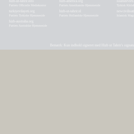
hizb-ut-tahrir.info
hizb-america.org
islamdevleti
Partiets Officielle Mediekontor
Partiets Amerikanske Hjemmeside
Tyrkisk Khila
turkiyevilayeti.org
hizb-ut-tahrir.nl
newcivilisa
Partiets Tyrkiske Hjemmeside
Partiets Hollandske Hjemmeside
Islamisk Maga
hizb-australia.org
Partiets Australske Hjemmeside
Bemærk: Kun indhold signeret med Hizb ut Tahrir's signatur a