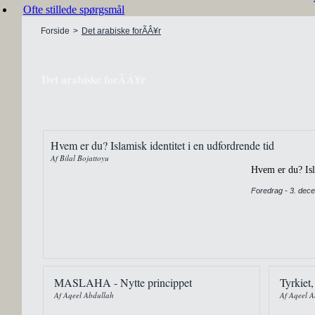
Ofte stillede spørgsmål
Forside
>
Det arabiske forÃÂ¥r
Det arabiske forÃÂ¥r
Hvem er du? Islamisk identitet i en udfordrende tid
Af Bilal Bojattoyu
Hvem er du? Isl
Foredrag - 3. dec
MASLAHA - Nytte princippet
Tyrkiet
Af Aqeel Abdullah
Af Aqeel A