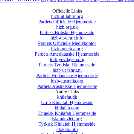
«Egypten»
«PalÃ¦stina»
«Libyen»
«Yemen
Officielle Links
hizb-ut-tahrir.org
Partiets Officielle Hjemmeside
hizb.org.uk
Partiets Britiske Hjemmeside
hizb-ut-tahrir.info
Partiets Officielle Mediekontor
hizb-america.org
Partiets Amerikanske Hjemmeside
turkiyevilayeti.org
Partiets Tyrkiske Hjemmeside
hizb-ut-tahrir.nl
Partiets Hollandske Hjemmeside
hizb-australia.org
Partiets Australske Hjemmeside
Andre Links
khilafat.dk
Urdu Khilafah Hjemmeside
khilafah.com
Engelsk Khilafah Hjemmeside
islamdevleti.org
Tyrkisk Khilafah Hjemmeside
alokab.info