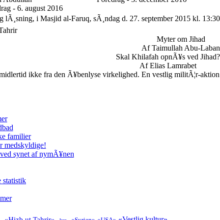
rag - 6. august 2016
g lÃ¸sning, i Masjid al-Faruq, sÃ¸ndag d. 27. september 2015 kl. 13:30
Tahrir
Myter om Jihad
Af Taimullah Abu-Laban
Skal Khilafah opnÃ¥s ved Jihad?
Af Elias Lamrabet
lertid ikke fra den Ã¥benlyse virkelighed. En vestlig militÃ¦r-aktion
mer
odbad
e familier
er medskyldige!
 ved synet af nymÃ¥nen
tatistik
imer
«Vestlig kultur»
«Hizb ut Tahrir»
«Syrien»
«USA»