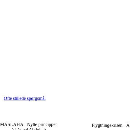
Ofte stillede spørgsmål
MASLAHA - Nytte princippet
Flygtningekrisen - Ã
Af Aqeel Abdullah