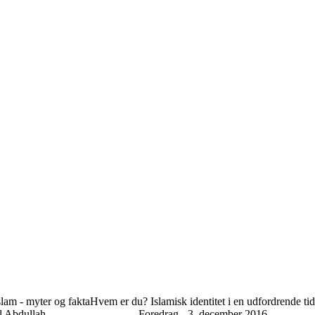
lam - myter og fakta
Hvem er du? Islamisk identitet i en udfordrende tid
l Abdullah
Foredrag - 3. december 2016