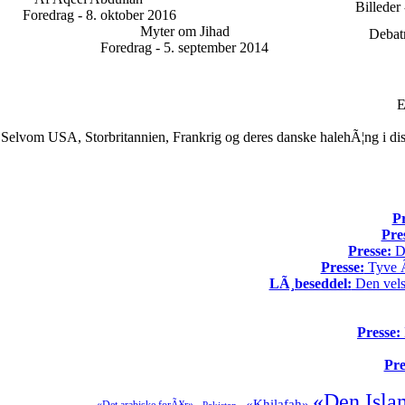
Billeder
Foredrag - 8. oktober 2016
Myter om Jihad
Debatm
Foredrag - 5. september 2014
E
Selvom USA, Storbritannien, Frankrig og deres danske halehÃ¦ng i dis
Pr
Pre
Presse:
Da
Presse:
Tyve Ã¥
LÃ¸beseddel:
Den vels
Presse:
Pre
«Den Isla
«Khilafah»