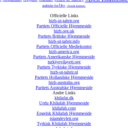
a»
«Afghanistan»
«Egypten»
«Pakistan»
arabiske forÃ¥r»
«Social kontrol»
Officielle Links
hizb-ut-tahrir.org
Partiets Officielle Hjemmeside
hizb.org.uk
Partiets Britiske Hjemmeside
hizb-ut-tahrir.info
Partiets Officielle Mediekontor
hizb-america.org
Partiets Amerikanske Hjemmeside
turkiyevilayeti.org
Partiets Tyrkiske Hjemmeside
hizb-ut-tahrir.nl
Partiets Hollandske Hjemmeside
hizb-australia.org
Partiets Australske Hjemmeside
Andre Links
khilafat.dk
Urdu Khilafah Hjemmeside
khilafah.com
Engelsk Khilafah Hjemmeside
islamdevleti.org
Tyrkisk Khilafah Hjemmeside