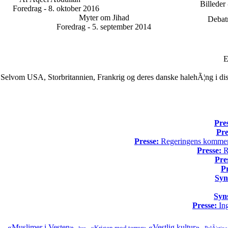
Billeder
Foredrag - 8. oktober 2016
Myter om Jihad
Debatm
Foredrag - 5. september 2014
E
Selvom USA, Storbritannien, Frankrig og deres danske halehÃ¦ng i dis
Pre
Pre
Presse:
Regeringens kommende
Presse:
Re
Pre
Pr
Syn
Syn
Presse:
Ing
«Muslimer i Vesten»
«Vestlig kultur»
«Krigen mod terror»