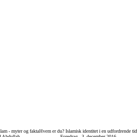
lam - myter og fakta
Hvem er du? Islamisk identitet i en udfordrende tid
l Abdullah
Foredrag - 3. december 2016