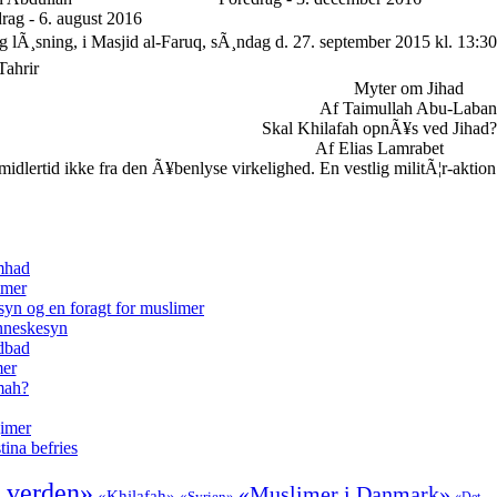
rag - 6. august 2016
g lÃ¸sning, i Masjid al-Faruq, sÃ¸ndag d. 27. september 2015 kl. 13:30
Tahrir
Myter om Jihad
Af Taimullah Abu-Laban
Skal Khilafah opnÃ¥s ved Jihad?
Af Elias Lamrabet
lertid ikke fra den Ã¥benlyse virkelighed. En vestlig militÃ¦r-aktion
amhad
imer
syn og en foragt for muslimer
enneskesyn
odbad
mer
mmah?
gimer
tina befries
 verden»
«Muslimer i Danmark»
«Khilafah»
«Syrien»