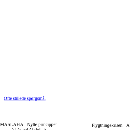
Ofte stillede spørgsmål
MASLAHA - Nytte princippet
Flygtningekrisen - Ã
Af Aqeel Abdullah