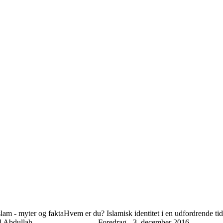
lam - myter og fakta
Hvem er du? Islamisk identitet i en udfordrende tid
l Abdullah
Foredrag - 3. december 2016