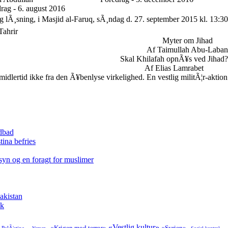
rag - 6. august 2016
g lÃ¸sning, i Masjid al-Faruq, sÃ¸ndag d. 27. september 2015 kl. 13:30
Tahrir
Myter om Jihad
Af Taimullah Abu-Laban
Skal Khilafah opnÃ¥s ved Jihad?
Af Elias Lamrabet
lertid ikke fra den Ã¥benlyse virkelighed. En vestlig militÃ¦r-aktion
odbad
tina befries
syn og en foragt for muslimer
akistan
ik
«Vestlig kultur»
«Krigen mod terror»
«Syrien»