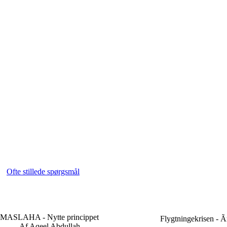
Ofte stillede spørgsmål
MASLAHA - Nytte princippet
Flygtningekrisen - Ã
Af Aqeel Abdullah