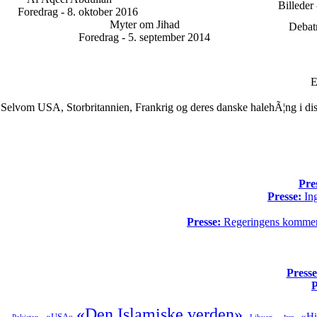
Billeder
Foredrag - 8. oktober 2016
Myter om Jihad
Debatm
Foredrag - 5. september 2014
E
Selvom USA, Storbritannien, Frankrig og deres danske halehÃ¦ng i dis
Pre
Presse:
Ing
Presse:
Regeringens kommende
Presse
P
«Den Islamiske verden»
«Hi
«USA»