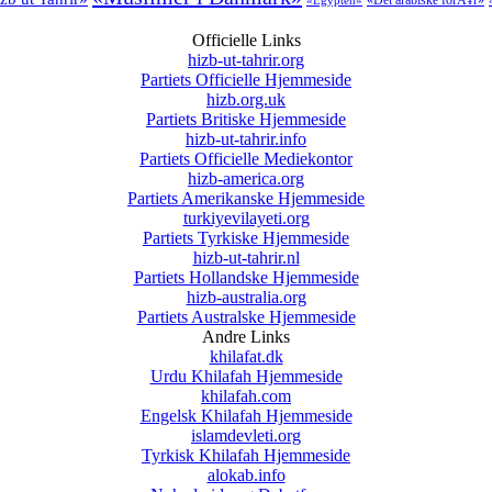
«Det arabiske forÃ¥r»
«Egypten»
Officielle Links
hizb-ut-tahrir.org
Partiets Officielle Hjemmeside
hizb.org.uk
Partiets Britiske Hjemmeside
hizb-ut-tahrir.info
Partiets Officielle Mediekontor
hizb-america.org
Partiets Amerikanske Hjemmeside
turkiyevilayeti.org
Partiets Tyrkiske Hjemmeside
hizb-ut-tahrir.nl
Partiets Hollandske Hjemmeside
hizb-australia.org
Partiets Australske Hjemmeside
Andre Links
khilafat.dk
Urdu Khilafah Hjemmeside
khilafah.com
Engelsk Khilafah Hjemmeside
islamdevleti.org
Tyrkisk Khilafah Hjemmeside
alokab.info