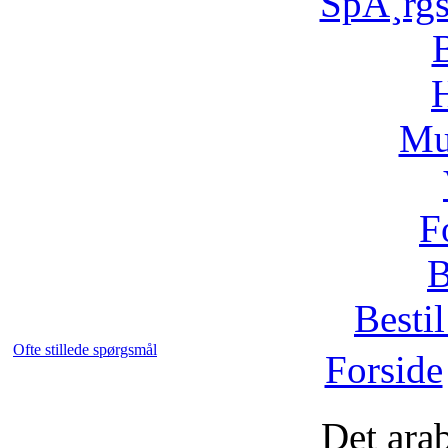
SpÃ¸rg
H
Mu
F
B
Bestil
Ofte stillede spørgsmål
Forside
Det ara