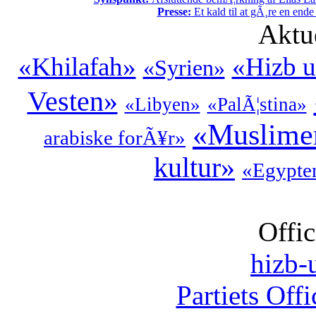
Presse:
Et kald til at gÃ¸re en end
Aktu
«Khilafah»
«Hizb u
«Syrien»
Vesten»
«Libyen»
«PalÃ¦stina»
«Muslime
arabiske forÃ¥r»
kultur»
«Egypte
Offic
hizb-u
Partiets Off