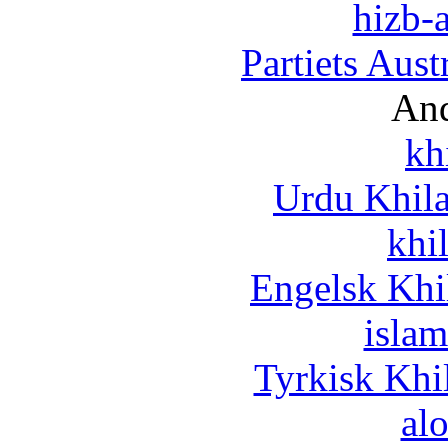
hizb-a
Partiets Aus
And
kh
Urdu Khil
khi
Engelsk Khi
islam
Tyrkisk Khi
al