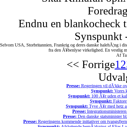
Foredrag
Endnu en blankocheck t
Synspunkt -
Selvom USA, Storbritannien, Frankrig og deres danske halehÃ¦ng i di
fra den Ã¥benlyse virkelighed. En vestlig mili
Af Ta
<< Forrige
1
2
Udvalg
Presse:
Regeringen vil dÃ¦kke ov
Synspunkt:
Vores k
Synspunkt:
100 Ã¥r uden et kali
Synspunkt:
Faktore
Synspunkt:
Tyve Ã¥r med hetz af
Presse:
Integrationsministeren
Presse:
Den danske statsminister bl
Presse:
Regeringens kommende initiativer om tvangsfjerne
Synspunkt:
Afsluttende bemÃ¦rkning af Elias La