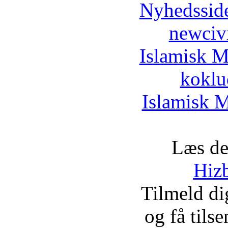
Nyhedssid
newciv
Islamisk M
koklu
Islamisk M
Læs de
Hizb
Tilmeld d
og få tils