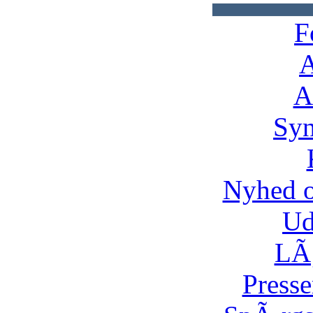
F
A
A
Syn
Nyhed 
Ud
LÃ¸
Presse