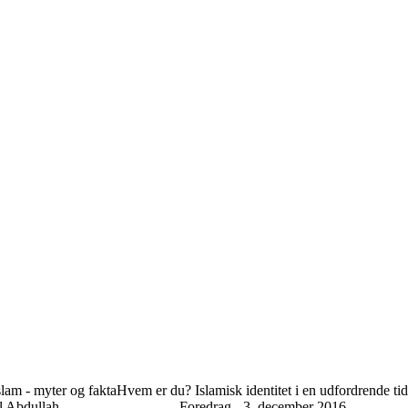
lam - myter og fakta
Hvem er du? Islamisk identitet i en udfordrende tid
l Abdullah
Foredrag - 3. december 2016