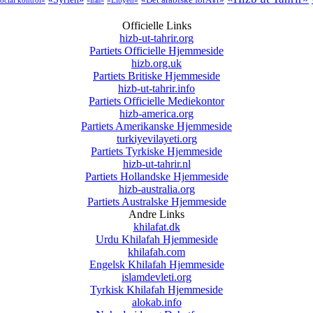
ocial kontrol»
«Libyen»
«Iran»
Officielle Links
hizb-ut-tahrir.org
Partiets Officielle Hjemmeside
hizb.org.uk
Partiets Britiske Hjemmeside
hizb-ut-tahrir.info
Partiets Officielle Mediekontor
hizb-america.org
Partiets Amerikanske Hjemmeside
turkiyevilayeti.org
Partiets Tyrkiske Hjemmeside
hizb-ut-tahrir.nl
Partiets Hollandske Hjemmeside
hizb-australia.org
Partiets Australske Hjemmeside
Andre Links
khilafat.dk
Urdu Khilafah Hjemmeside
khilafah.com
Engelsk Khilafah Hjemmeside
islamdevleti.org
Tyrkisk Khilafah Hjemmeside
alokab.info