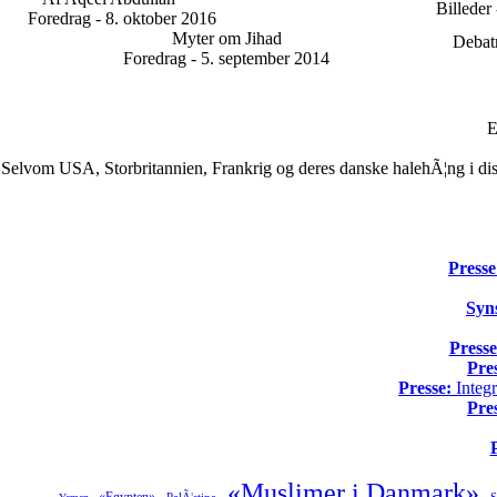
Billeder
Foredrag - 8. oktober 2016
Myter om Jihad
Debatm
Foredrag - 5. september 2014
E
Selvom USA, Storbritannien, Frankrig og deres danske halehÃ¦ng i dis
Presse
Syn
Presse
Pre
Presse:
Integr
Pre
«Muslimer i Danmark»