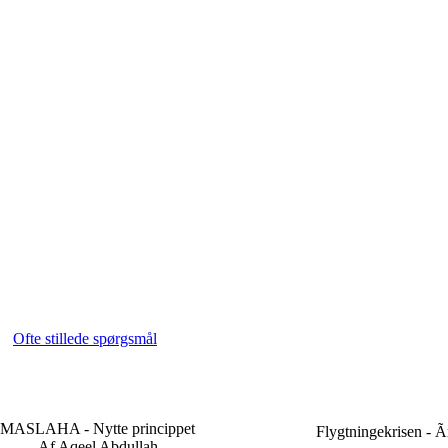
Ofte stillede spørgsmål
MASLAHA - Nytte princippet
Flygtningekrisen - Ã
Af Aqeel Abdullah