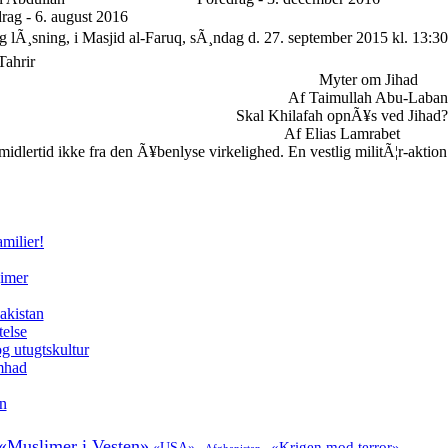
rag - 6. august 2016
g lÃ¸sning, i Masjid al-Faruq, sÃ¸ndag d. 27. september 2015 kl. 13:30
Tahrir
Myter om Jihad
Af Taimullah Abu-Laban
Skal Khilafah opnÃ¥s ved Jihad?
Af Elias Lamrabet
lertid ikke fra den Ã¥benlyse virkelighed. En vestlig militÃ¦r-aktion
milier!
gimer
akistan
telse
g utugtskultur
amhad
en
«Muslimer i Vesten»
«Krigen mod terror»
«USA»