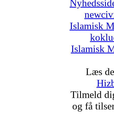
Nyhedssid
newciv
Islamisk M
koklu
Islamisk M
Læs de
Hizb
Tilmeld d
og få tils