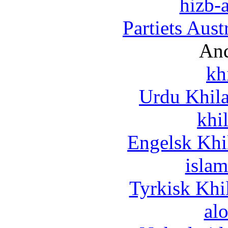
hizb-a
Partiets Aus
And
kh
Urdu Khil
khi
Engelsk Khi
islam
Tyrkisk Khi
al