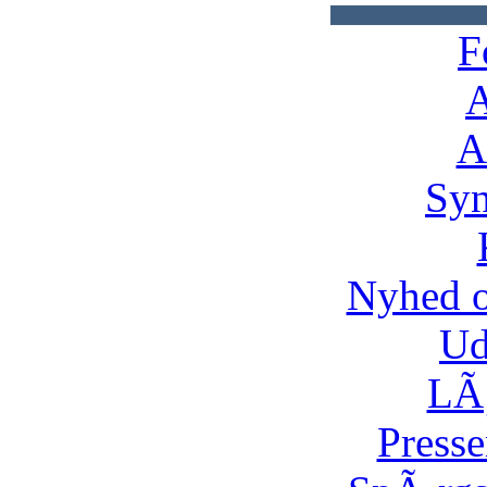
F
A
A
Syn
Nyhed 
Ud
LÃ¸
Presse