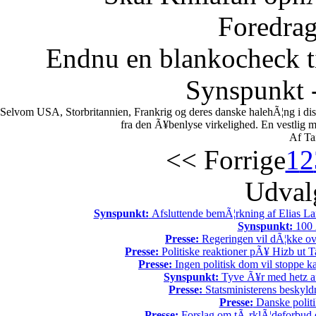
Foredrag
Endnu en blankocheck t
Synspunkt -
Selvom USA, Storbritannien, Frankrig og deres danske halehÃ¦ng i di
fra den Ã¥benlyse virkelighed. En vestlig mili
Af Ta
<< Forrige
1
2
Udvalg
Synspunkt:
Afsluttende bemÃ¦rkning af Elias La
Synspunkt:
100 Ã
Presse:
Regeringen vil dÃ¦kke ov
Presse:
Politiske reaktioner pÃ¥ Hizb ut Ta
Presse:
Ingen politisk dom vil stoppe kal
Synspunkt:
Tyve Ã¥r med hetz af
Presse:
Statsministerens beskyld
Presse:
Danske politi
Presse:
Forslag om tÃ¸rklÃ¦deforbud e