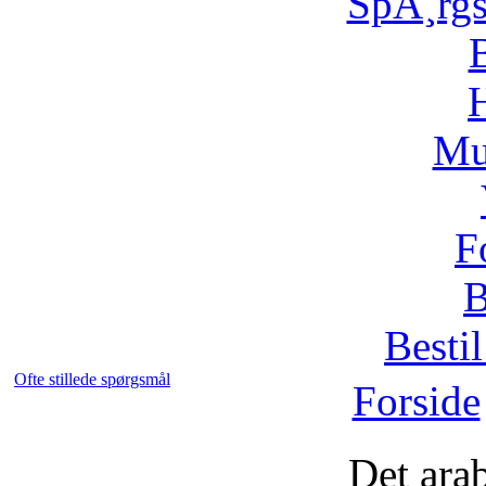
SpÃ¸rg
H
Mu
F
B
Bestil
Ofte stillede spørgsmål
Forside
Det ara