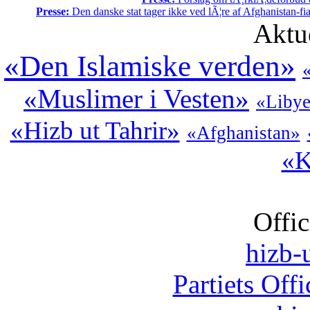
Presse:
Den danske stat tager ikke ved lÃ¦re af Afghanistan-fia
Aktu
«Den Islamiske verden»
«Muslimer i Vesten»
«Liby
«Hizb ut Tahrir»
«Afghanistan»
«K
Offic
hizb-u
Partiets Off