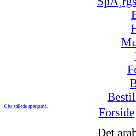
SpÃ¸rg
H
Mu
F
B
Bestil
Ofte stillede spørgsmål
Forside
Det ara