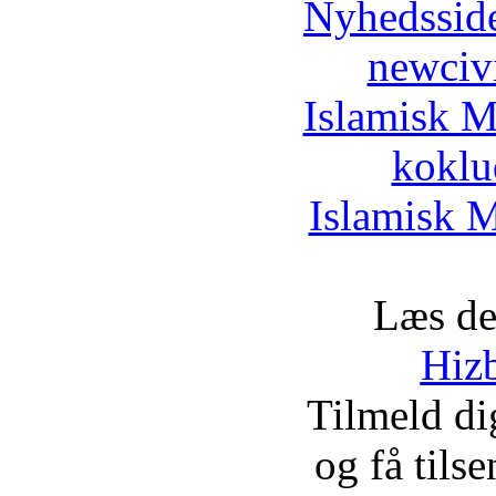
Nyhedssid
newciv
Islamisk M
koklu
Islamisk M
Læs de
Hizb
Tilmeld d
og få tils