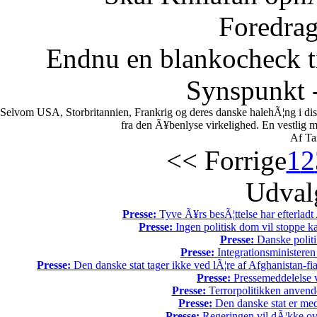
Foredrag
Endnu en blankocheck t
Synspunkt -
Selvom USA, Storbritannien, Frankrig og deres danske halehÃ¦ng i di
fra den Ã¥benlyse virkelighed. En vestlig mili
Af Ta
<< Forrige
1
2
Udvalg
Presse:
Tyve Ã¥rs besÃ¦ttelse har efterladt 
Presse:
Ingen politisk dom vil stoppe kal
Presse:
Danske politi
Presse:
Integrationsministeren
Presse:
Den danske stat tager ikke ved lÃ¦re af Afghanistan-fia
Presse:
Pressemeddelelse v
Presse:
Terrorpolitikken anvende
Presse:
Den danske stat er med
Presse:
Regeringen vil dÃ¦kke ov