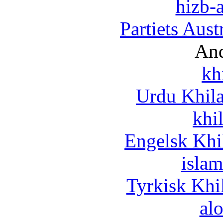
hizb-a
Partiets Aus
And
kh
Urdu Khil
khi
Engelsk Khi
islam
Tyrkisk Khi
al