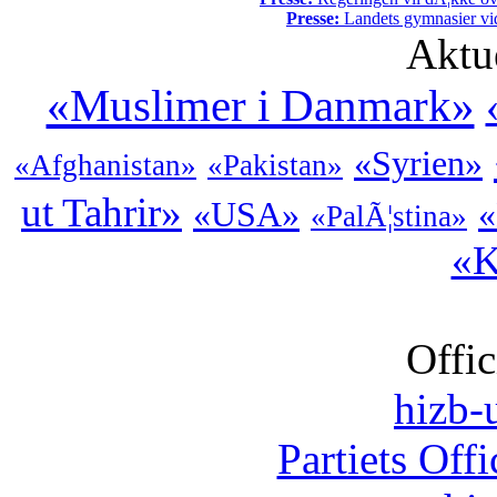
Presse:
Landets gymnasier vide
Aktu
«Muslimer i Danmark»
«Syrien»
«Afghanistan»
«Pakistan»
ut Tahrir»
«USA»
«
«PalÃ¦stina»
«K
Offic
hizb-u
Partiets Off