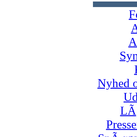
F
A
A
Syn
Nyhed 
Ud
LÃ¸
Presse