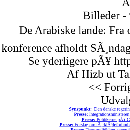
Ã
Billeder -
De Arabiske lande: Fra o
konference afholdt SÃ¸ndag 
Se yderligere pÃ¥ htt
Af Hizb ut Ta
<< Forri
Udvalg
Synspunkt:
Den danske regering 
Presse:
Integrationsministeren
Presse:
Politikerne pÃ¥ Ch
Presse:
Forslag om tÃ¸rklÃ¦deforbud e
Presse:
Terrorpolitikken anvende