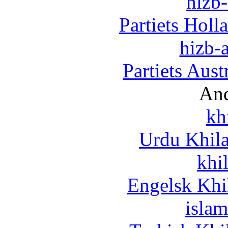
hizb-
Partiets Hol
hizb-a
Partiets Aus
And
kh
Urdu Khil
khi
Engelsk Khi
islam