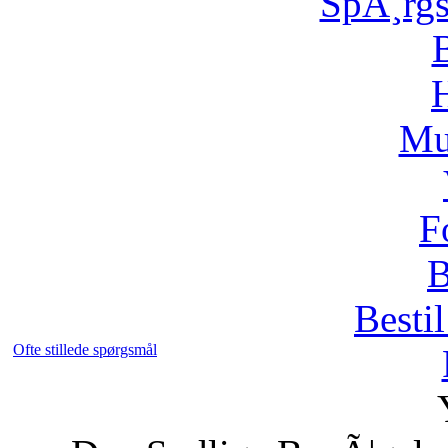
SpÃ¸rg
H
Mu
F
B
Bestil
Ofte stillede spørgsmål