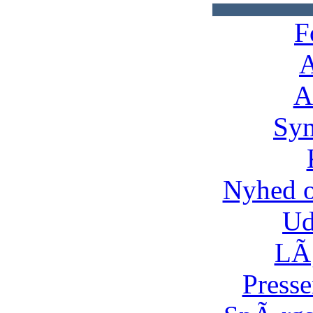
F
A
A
Syn
Nyhed 
Ud
LÃ¸
Presse