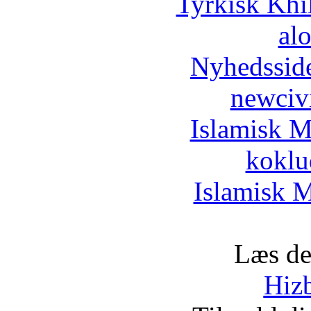
Tyrkisk Khi
al
Nyhedssid
newciv
Islamisk M
koklu
Islamisk M
Læs de
Hizb