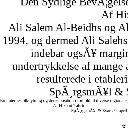
Den Sydlige BevÃ¦gelse
Af Hi
Ali Salem Al-Beidhs og A
1994, og dermed Ali Salehs
indebar ogsÃ¥ margin
undertrykkelse af mange a
resulterede i etabler
SpÃ¸rgsmÃ¥l & Sv
Emiraternes tilknytning og deres position i forhold til diverse regionale
Af Hizb ut Tahrir
SpÃ¸rgsmÃ¥l & Svar - 9. april