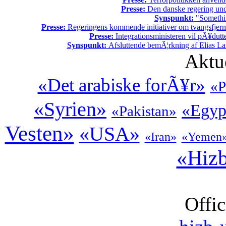
Presse:
Den danske regering unde
Synspunkt:
"Somethin
Presse:
Regeringens kommende initiativer om tvangsfjerne
Presse:
Integrationsministeren vil pÃ¥dutt
Synspunkt:
Afsluttende bemÃ¦rkning af Elias La
Aktu
«Det arabiske forÃ¥r»
«P
«Syrien»
«Egyp
«Pakistan»
Vesten»
«USA»
«Iran»
«Yemen
«Hizb
Offic