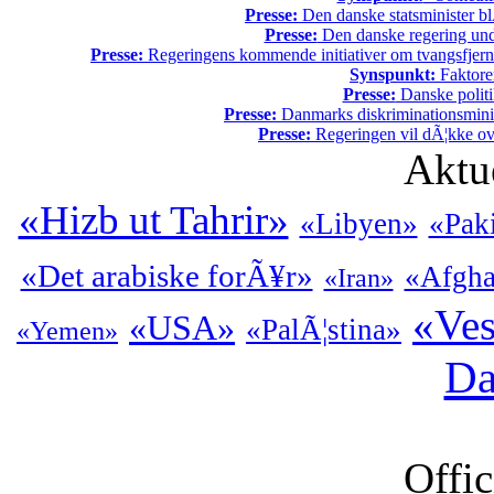
Presse:
Den danske statsminister bl
Presse:
Den danske regering unde
Presse:
Regeringens kommende initiativer om tvangsfjerne
Synspunkt:
Faktore
Presse:
Danske politi
Presse:
Danmarks diskriminationsminist
Presse:
Regeringen vil dÃ¦kke ov
Aktu
«Hizb ut Tahrir»
«Libyen»
«Pak
«Det arabiske forÃ¥r»
«Afgha
«Iran»
«Ves
«USA»
«PalÃ¦stina»
«Yemen»
Da
Offic