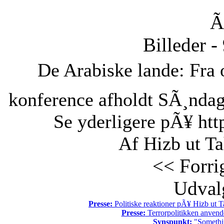
Ã
Billeder -
De Arabiske lande: Fra o
konference afholdt SÃ¸ndag 
Se yderligere pÃ¥ htt
Af Hizb ut Ta
<< Forri
Udvalg
Presse:
Politiske reaktioner pÃ¥ Hizb ut Ta
Presse:
Terrorpolitikken anvende
Synspunkt:
"Somethin