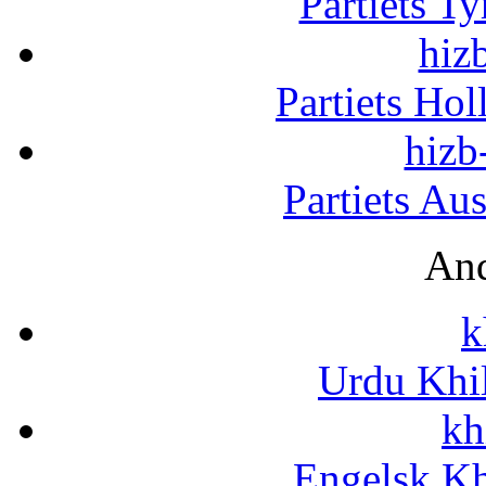
Partiets T
hizb
Partiets Ho
hizb
Partiets Au
And
k
Urdu Khi
kh
Engelsk Kh