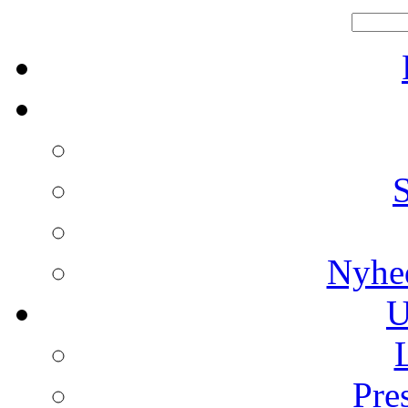
Nyhe
U
Pre