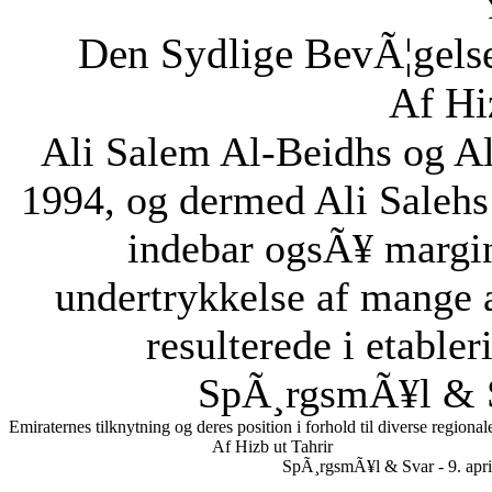
Den Sydlige BevÃ¦gelse
Af Hi
Ali Salem Al-Beidhs og A
1994, og dermed Ali Salehs
indebar ogsÃ¥ margin
undertrykkelse af mange a
resulterede i etabler
SpÃ¸rgsmÃ¥l & S
Emiraternes tilknytning og deres position i forhold til diverse regional
Af Hizb ut Tahrir
SpÃ¸rgsmÃ¥l & Svar - 9. apri