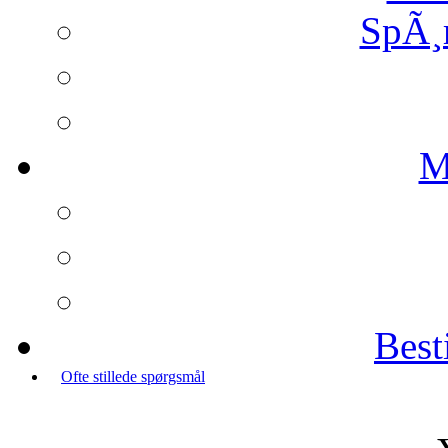
SpÃ¸
M
Best
Ofte stillede spørgsmål