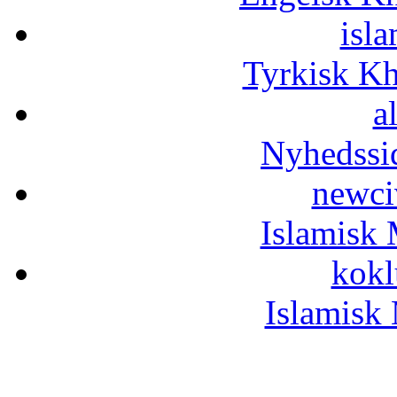
isla
Tyrkisk K
a
Nyhedssi
newci
Islamisk 
kokl
Islamisk 