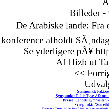
Ã
Billeder -
De Arabiske lande: Fra o
konference afholdt SÃ¸ndag 
Se yderligere pÃ¥ htt
Af Hizb ut Ta
<< Forri
Udvalg
Synspunkt:
Faktore
Synspunkt:
Del 1: Tyve Ã¥r med 
Presse:
Landets gymnasier vide
Synspunkt:
"Somethin
Presse:
Tyve Ã¥rs besÃ¦ttelse har efterladt 