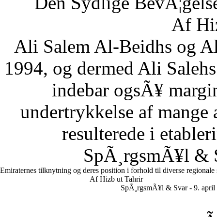
Den Sydlige BevÃ¦gelse
Af Hi
Ali Salem Al-Beidhs og A
1994, og dermed Ali Salehs
indebar ogsÃ¥ margin
undertrykkelse af mange a
resulterede i etabler
SpÃ¸rgsmÃ¥l & Sv
Emiraternes tilknytning og deres position i forhold til diverse regionale
Af Hizb ut Tahrir
SpÃ¸rgsmÃ¥l & Svar - 9. april