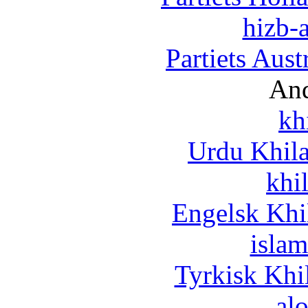
hizb-a
Partiets Aus
And
kh
Urdu Khil
khi
Engelsk Khi
islam
Tyrkisk Khi
al