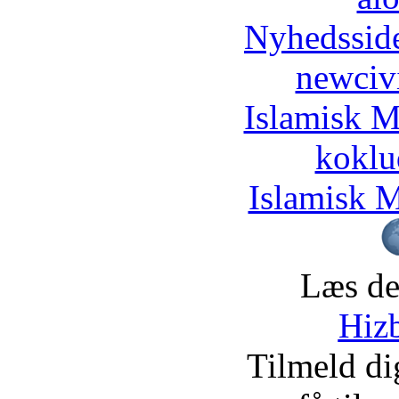
Nyhedssid
newciv
Islamisk M
koklu
Islamisk M
Læs de
Hizb
Tilmeld d