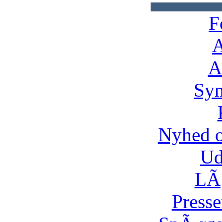
F
A
A
Syn
Nyhed 
Ud
LÃ¸
Presse