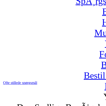
SpÃ¸rg
H
Mu
F
B
Bestil
Ofte stillede spørgsmål