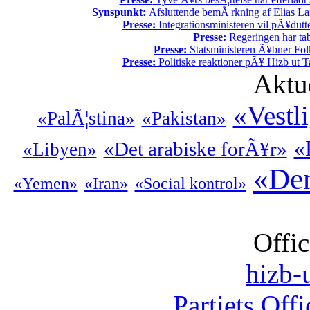
Synspunkt:
Afsluttende bemÃ¦rkning af Elias La
Presse:
Integrationsministeren vil pÃ¥dutt
Presse:
Regeringen har tab
Presse:
Statsministeren Ã¥bner Fol
Presse:
Politiske reaktioner pÃ¥ Hizb ut Ta
Aktu
«Vestli
«PalÃ¦stina»
«Pakistan»
«
«Det arabiske forÃ¥r»
«Libyen»
«Den
«Yemen»
«Iran»
«Social kontrol»
Offic
hizb-u
Partiets Off