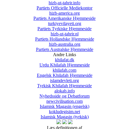
hizb-ut-tahrir.info
Partiets Officielle Mediekontor
hizb-america.org
Partiets Amerikanske Hjemmeside
turkiyevilayeti.org
Partiets Tyrkiske Hjemmeside
hizb-ut-tahrir.nl
Partiets Hollandske Hjemmeside
hizb-australia.org
Partiets Australske Hjemmeside
Andre Links
khilafat.dk
Urdu Khilafah Hjemmeside
khilafah.com
Engelsk Khilafah Hjemmeside
islamdevleti.org
Tyrkisk Khilafah Hjemmeside
alokab.info
Nyhedsside og Debatforum
newcivilisation.com
Islamisk Magasin (engelsk)
kokludegisim.net
Islamisk Magasin (tyrkisk)
Læs definitionen af