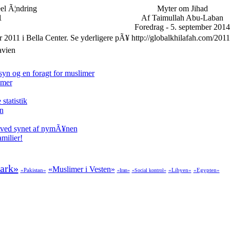
eel Ã¦ndring
Myter om Jihad
1
Af Taimullah Abu-Laban
Foredrag - 5. september 2014
r 2011 i Bella Center. Se yderligere pÃ¥ http://globalkhilafah.com/2011
avien
syn og en foragt for muslimer
imer
tatistik
en
 ved synet af nymÃ¥nen
milier!
ark»
«Muslimer i Vesten»
«Pakistan»
«Libyen»
«Egypten»
«Iran»
«Social kontrol»