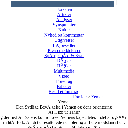
Forsiden
Artikler
Analyser
Synspunkter
Kultur
Nyhed og kommentar
Udgivelser
LÃ¸besedler
Pressemeddelelser
SpÃ¸rgsmÃ¥l & Svar
BÃ¸ger
HÃ¦fter
Multimedia
Video
Foredrag
Billeder
Bestil et foredrag
Forside
>
Yemen
Yemen
Den Sydlige BevÃ¦gelse i Yemen og dens orientering
Af Hizb ut Tahrir
 dermed Ali Salehs kontrol over Yemens kapaciteter, indebar ogsÃ¥ mar
militÃ¦rfolk. Alt dette resulterede i etablering af flere modstandsbe...
SpÃ¸rgsmÃ¥l & Svar - 24. februar 2018