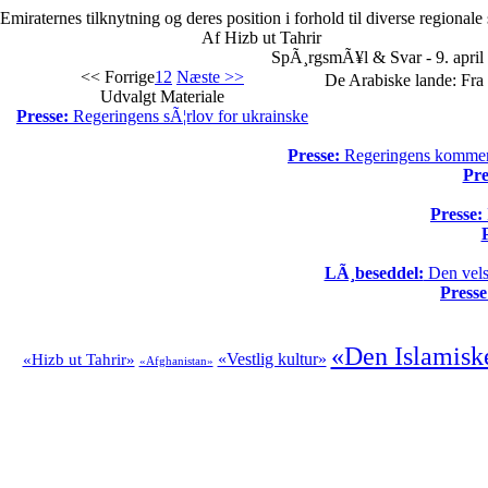
Emiraternes tilknytning og deres position i forhold til diverse regionale
Af Hizb ut Tahrir
SpÃ¸rgsmÃ¥l & Svar - 9. april
<< Forrige
1
2
Næste >>
De Arabiske lande: Fra 
Udvalgt Materiale
Presse:
Regeringens sÃ¦rlov for ukrainske
Presse:
Regeringens kommende
Pre
Presse:
LÃ¸beseddel:
Den vels
Presse
«Den Islamisk
«Vestlig kultur»
«Hizb ut Tahrir»
«Afghanistan»