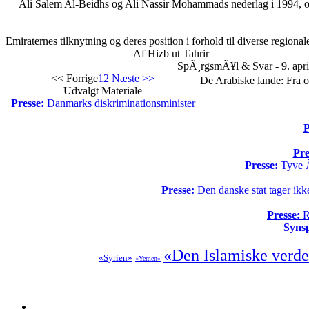
Ali Salem Al-Beidhs og Ali Nassir Mohammads nederlag i 1994, og
Emiraternes tilknytning og deres position i forhold til diverse regional
Af Hizb ut Tahrir
SpÃ¸rgsmÃ¥l & Svar - 9. apri
<< Forrige
1
2
Næste >>
De Arabiske lande: Fra o
Udvalgt Materiale
Presse:
Danmarks diskriminationsminister
P
Pre
Presse:
Tyve Ã¥
Presse:
Den danske stat tager ikke
Presse:
Re
Syns
«Den Islamiske verd
«Syrien»
«Yemen»