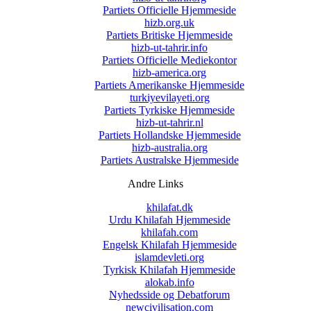
Partiets Officielle Hjemmeside
hizb.org.uk
Partiets Britiske Hjemmeside
hizb-ut-tahrir.info
Partiets Officielle Mediekontor
hizb-america.org
Partiets Amerikanske Hjemmeside
turkiyevilayeti.org
Partiets Tyrkiske Hjemmeside
hizb-ut-tahrir.nl
Partiets Hollandske Hjemmeside
hizb-australia.org
Partiets Australske Hjemmeside
Andre Links
khilafat.dk
Urdu Khilafah Hjemmeside
khilafah.com
Engelsk Khilafah Hjemmeside
islamdevleti.org
Tyrkisk Khilafah Hjemmeside
alokab.info
Nyhedsside og Debatforum
newcivilisation.com