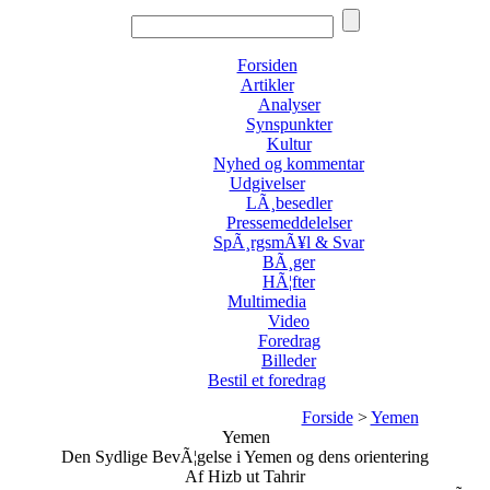
Forsiden
Artikler
Analyser
Synspunkter
Kultur
Nyhed og kommentar
Udgivelser
LÃ¸besedler
Pressemeddelelser
SpÃ¸rgsmÃ¥l & Svar
BÃ¸ger
HÃ¦fter
Multimedia
Video
Foredrag
Billeder
Bestil et foredrag
Forside
>
Yemen
Yemen
Den Sydlige BevÃ¦gelse i Yemen og dens orientering
Af Hizb ut Tahrir