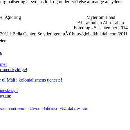
ginalisering af sydens folk og undertrykkelse af mange af sydens
eel Ã¦ndring
Myter om Jihad
1
Af Taimullah Abu-Laban
Foredrag - 5. september 2014
 2011 i Bella Center. Se yderligere pÃ¥ http://globalkhilafah.com/2011
vien
ik
imer
er medskyldige!
il Mali i kolonialismens tjeneste!
enneskesyn
ngerne
«Khilafah»
stan»
«Libyen»
«PalÃ¦stina»
«Social kontrol»
«Iran»