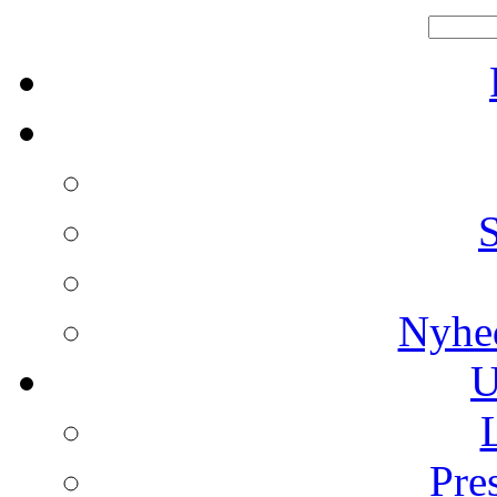
Nyhe
U
Pre