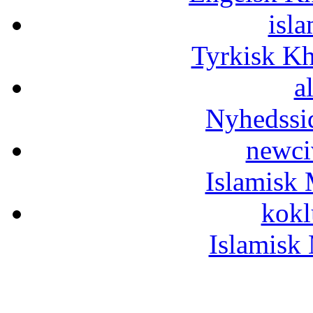
isla
Tyrkisk K
a
Nyhedssi
newci
Islamisk 
kokl
Islamisk 