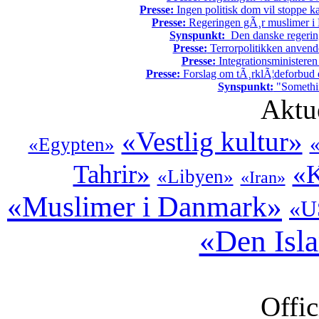
Presse:
Ingen politisk dom vil stoppe kal
Presse:
Regeringen gÃ¸r muslimer i 
Synspunkt:
Den danske regering 
Presse:
Terrorpolitikken anvende
Presse:
Integrationsministeren
Presse:
Forslag om tÃ¸rklÃ¦deforbud e
Synspunkt:
"Somethin
Aktu
«Vestlig kultur»
«
«Egypten»
Tahrir»
«K
«Libyen»
«Iran»
«Muslimer i Danmark»
«U
«Den Isl
Offic