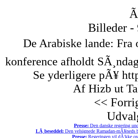
Ã
Billeder -
De Arabiske lande: Fra o
konference afholdt SÃ¸ndag 
Se yderligere pÃ¥ htt
Af Hizb ut Ta
<< Forri
Udvalg
Presse:
Den danske regering unde
LÃ¸beseddel:
Den velsignede Ramadan-mÃ¥neds beg
Presse:
Regeringen vil dÃ¦kke ov