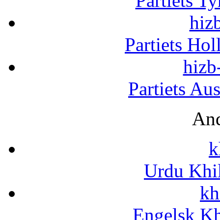
Partiets T
hizb
Partiets Ho
hizb
Partiets Au
And
k
Urdu Khi
kh
Engelsk Kh