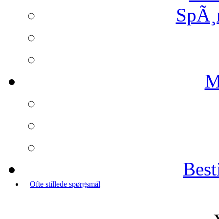
SpÃ¸
M
Best
Ofte stillede spørgsmål