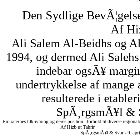
Den Sydlige BevÃ¦gelse
Af Hi
Ali Salem Al-Beidhs og A
1994, og dermed Ali Salehs
indebar ogsÃ¥ margin
undertrykkelse af mange a
resulterede i etabler
SpÃ¸rgsmÃ¥l & S
Emiraternes tilknytning og deres position i forhold til diverse regional
Af Hizb ut Tahrir
SpÃ¸rgsmÃ¥l & Svar - 9. apri