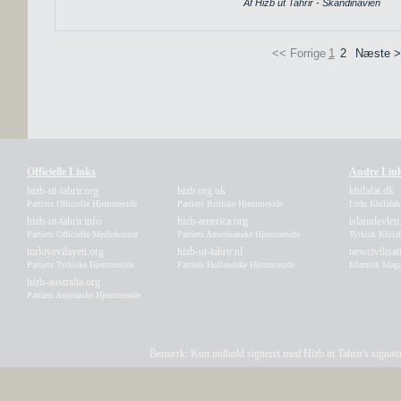
Af Hizb ut Tahrir - Skandinavien
<< Forrige
1
2
Næste 
Officielle Links
Andre Lin
hizb-ut-tahrir.org
hizb.org.uk
khilafat.dk
Partiets Officielle Hjemmeside
Partiets Britiske Hjemmeside
Urdu Khilafa
hizb-ut-tahrir.info
hizb-america.org
islamdevleti
Partiets Officielle Mediekontor
Partiets Amerikanske Hjemmeside
Tyrkisk Khila
turkiyevilayeti.org
hizb-ut-tahrir.nl
newcivilisa
Partiets Tyrkiske Hjemmeside
Partiets Hollandske Hjemmeside
Islamisk Maga
hizb-australia.org
Partiets Australske Hjemmeside
Bemærk: Kun indhold signeret med Hizb ut Tahrir's signatur a