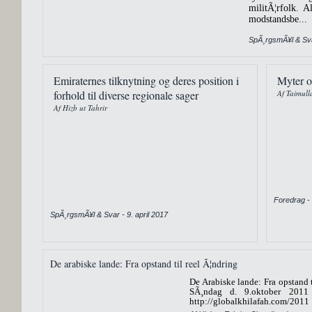
militÃ¦rfolk. Al
modstandsbe...
SpÃ¸rgsmÃ¥l & Sva
Emiraternes tilknytning og deres position i
Myter o
forhold til diverse regionale sager
Af Taimul
Af Hizb ut Tahrir
Foredrag -
SpÃ¸rgsmÃ¥l & Svar - 9. april 2017
De arabiske lande: Fra opstand til reel Ã¦ndring
De Arabiske lande: Fra opstand t
SÃ¸ndag d. 9.oktober 2011
http://globalkhilafah.com/2011