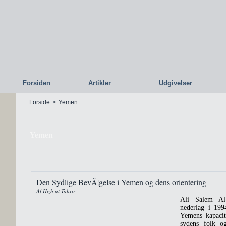
Forsiden
Artikler
Udgivelser
Forside
>
Yemen
Yemen
Den Sydlige BevÃ¦gelse i Yemen og dens orientering
Af Hizb ut Tahrir
Ali Salem Al
nederlag i 199
Yemens kapacit
sydens folk o