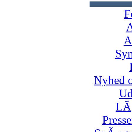
F
A
A
Syn
Nyhed 
Ud
LÃ¸
Presse