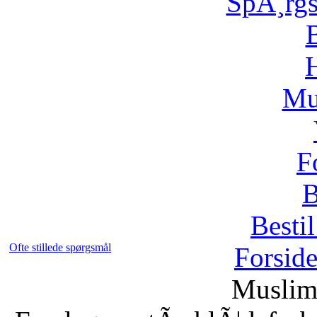
SpÃ¸rg
H
Mu
F
B
Bestil
Ofte stillede spørgsmål
Forsid
Muslim