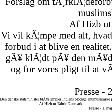
Forslag om tÃ¸rklÃ¦deforb
muslimsk
Af Hizb ut
Vi vil kÃ¦mpe med alt, hvad 
forbud i at blive en realitet
gÃ¥ klÃ¦dt pÃ¥ den mÃ¥de,
og for vores pligt til at 
Presse - 
Den danske statsminister blÃ¥stempler Indiens blodige antimuslimske p
Af Hizb ut Tahrir Danmark
Presse - 1. ma