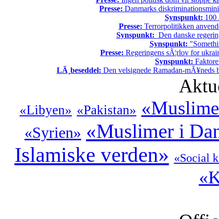
Presse:
Danmarks diskriminationsminist
Synspunkt:
100 Ã
Presse:
Terrorpolitikken anvende
Synspunkt:
Den danske regering 
Synspunkt:
"Somethin
Presse:
Regeringens sÃ¦rlov for ukrain
Synspunkt:
Faktore
LÃ¸beseddel:
Den velsignede Ramadan-mÃ¥neds beg
Aktu
«Muslimer
«Libyen»
«Pakistan»
«Muslimer i Da
«Syrien»
Islamiske verden»
«Social k
«K