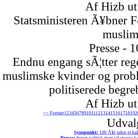
Af Hizb ut
Statsministeren Ã¥bner F
muslim
Presse - 
Endnu engang sÃ¦tter reg
muslimske kvinder og probl
politiserede begre
Af Hizb ut
<< Forrige
1
2
3
4
5
6
7
8
9
10
11
12
13
14
15
16
17
18
19
2
Udvalg
Synspunkt:
100 Ã¥r uden et kali
Presse:
Ingen politisk dom vil stoppe kal