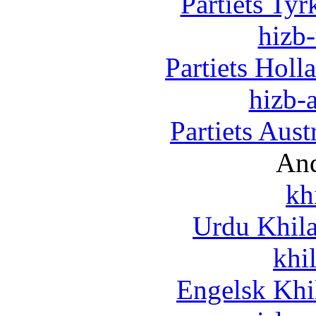
Partiets Ty
hizb-
Partiets Hol
hizb-a
Partiets Aus
And
kh
Urdu Khil
khi
Engelsk Khi