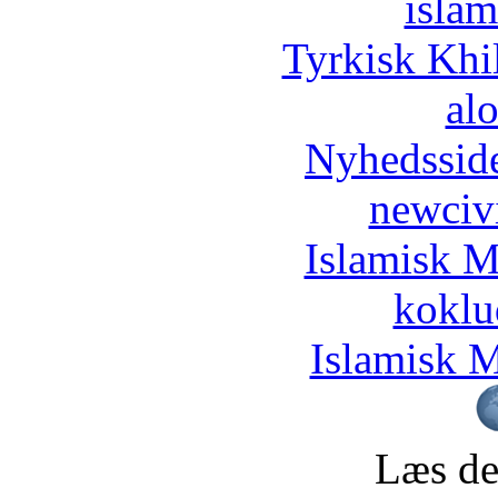
islam
Tyrkisk Khi
al
Nyhedssid
newciv
Islamisk M
koklu
Islamisk M
Læs de