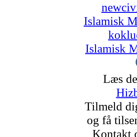
newciv
Islamisk M
koklu
Islamisk M
Læs de
Hizb
Tilmeld d
og få tils
Kontakt 