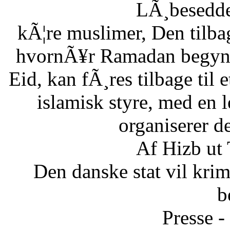
LÃ¸besedde
kÃ¦re muslimer, Den tilb
hvornÃ¥r Ramadan begynde
Eid, kan fÃ¸res tilbage til 
islamisk styre, med en l
organiserer d
Af Hizb ut
Den danske stat vil krimi
b
Presse -