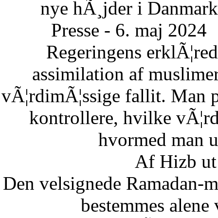
nye hÃ¸jder i Danmark
Presse - 6. maj 2024
Regeringens erklÃ¦re
assimilation af muslimer
vÃ¦rdimÃ¦ssige fallit. Man 
kontrollere, hvilke vÃ¦
hvormed man un
Af Hizb ut
Den velsignede Ramadan-mÃ
bestemmes alene 