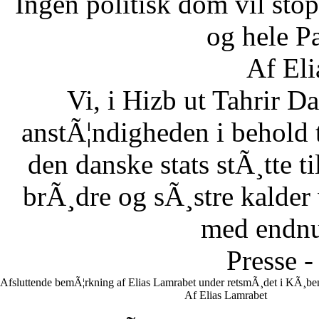
Ingen politisk dom vil stopp
og hele Pa
Af Eli
Vi, i Hizb ut Tahrir 
anstÃ¦ndigheden i behold 
den danske stats stÃ¸tte 
brÃ¸dre og sÃ¸stre kalder vi
med endnu 
Presse -
Afsluttende bemÃ¦rkning af Elias Lamrabet under retsmÃ¸det i KÃ¸ben
Af Elias Lamrabet