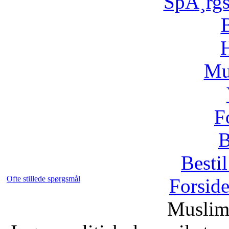
SpÃ¸rg
H
Mu
F
B
Bestil
Ofte stillede spørgsmål
Forsid
Muslim