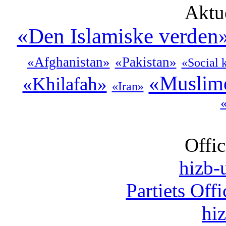
Aktu
«Den Islamiske verden
«Afghanistan»
«Pakistan»
«Social 
«Muslim
«Khilafah»
«Iran»
Offic
hizb-u
Partiets Off
hi