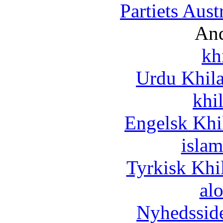
Partiets Aus
And
kh
Urdu Khil
khi
Engelsk Khi
islam
Tyrkisk Khi
al
Nyhedssid