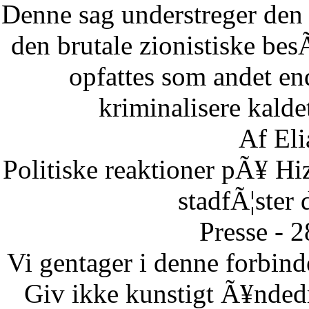
Denne sag understreger den d
den brutale zionistiske besÃ
opfattes som andet end
kriminalisere kaldet
Af Eli
Politiske reaktioner pÃ¥ Hi
stadfÃ¦ster 
Presse - 
Vi gentager i denne forbinde
Giv ikke kunstigt Ã¥ndedr