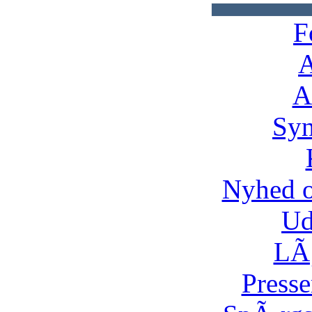
F
A
A
Syn
Nyhed 
Ud
LÃ¸
Presse