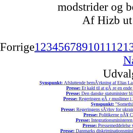
modstrider og b
Af Hizb ut
Forrige
1
2
3
4
5
6
7
8
9
10
11
12
1
N
Udvalg
Synspunkt:
Afsluttende bemÃ¦rkning af Elias La
Presse:
Et kald til at gÃ¸re en end
Presse:
Den danske statsminister bl
Presse:
Regeringen gÃ¸r muslimer i 
Synspunkt:
"Somethin
Presse:
Regeringens sÃ¦rlov for ukrain
Presse:
Politikerne pÃ¥ Ch
Presse:
Integrationsministeren
Presse:
Pressemeddelelse v
Presse:
Danmarks diskriminationsminist