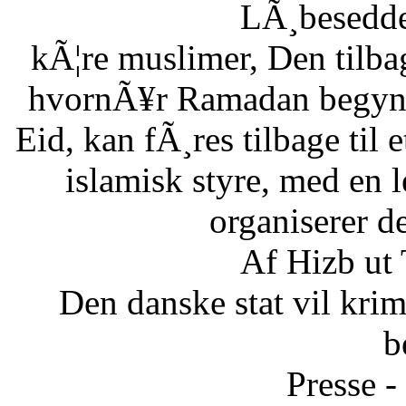
LÃ¸besedde
kÃ¦re muslimer, Den tilb
hvornÃ¥r Ramadan begynde
Eid, kan fÃ¸res tilbage til 
islamisk styre, med en l
organiserer d
Af Hizb ut
Den danske stat vil krimi
b
Presse -