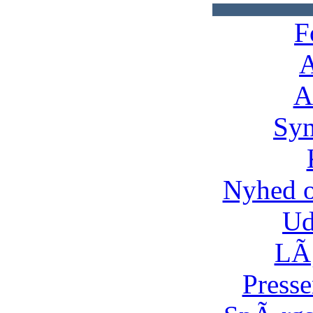
F
A
A
Syn
Nyhed 
Ud
LÃ¸
Presse