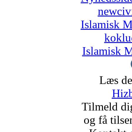
newciv
Islamisk M
koklu
Islamisk M
Læs de
Hizb
Tilmeld d
og få tils