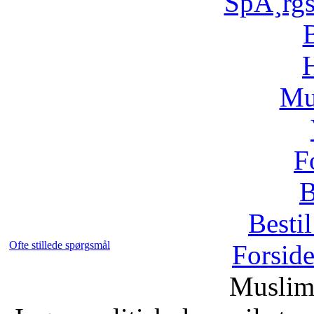
SpÃ¸rg
H
Mu
F
B
Bestil
Ofte stillede spørgsmål
Forsid
Muslim