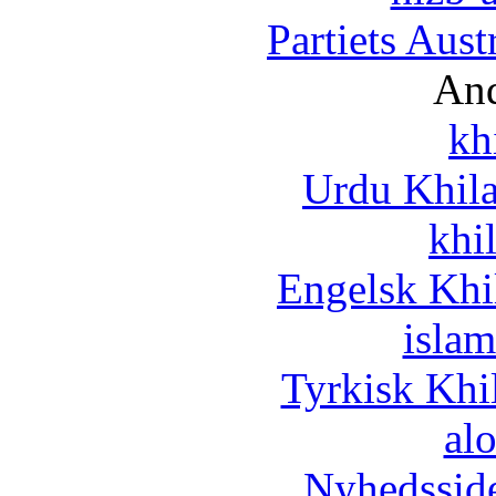
Partiets Aus
And
kh
Urdu Khil
khi
Engelsk Khi
islam
Tyrkisk Khi
al
Nyhedssid