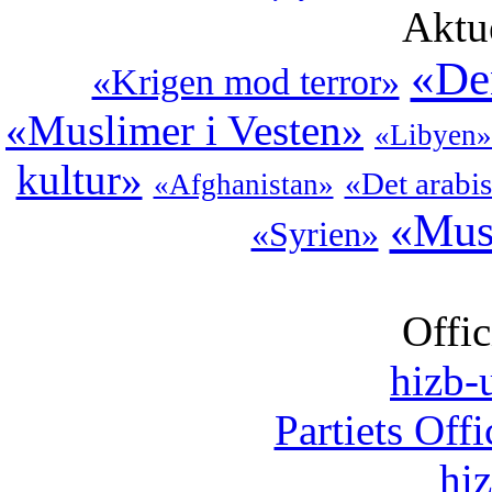
Aktu
«De
«Krigen mod terror»
«Muslimer i Vesten»
«Libyen»
kultur»
«Det arabi
«Afghanistan»
«Mus
«Syrien»
Offic
hizb-u
Partiets Off
hi