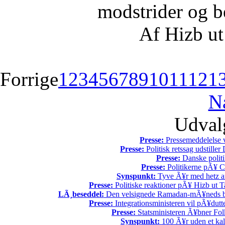
modstrider og b
Af Hizb ut
Forrige
1
2
3
4
5
6
7
8
9
10
11
12
1
N
Udvalg
Presse:
Pressemeddelelse v
Presse:
Politisk retssag udstiller
Presse:
Danske politi
Presse:
Politikerne pÃ¥ Ch
Synspunkt:
Tyve Ã¥r med hetz af
Presse:
Politiske reaktioner pÃ¥ Hizb ut Ta
LÃ¸beseddel:
Den velsignede Ramadan-mÃ¥neds beg
Presse:
Integrationsministeren vil pÃ¥dutt
Presse:
Statsministeren Ã¥bner Fol
Synspunkt:
100 Ã¥r uden et kali