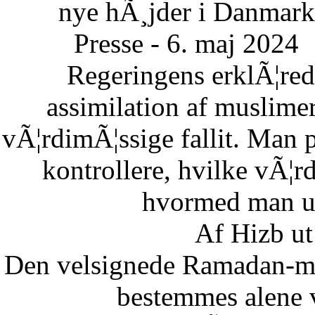
nye hÃ¸jder i Danmark
Presse - 6. maj 2024
Regeringens erklÃ¦re
assimilation af muslimer
vÃ¦rdimÃ¦ssige fallit. Man 
kontrollere, hvilke vÃ¦
hvormed man un
Af Hizb ut
Den velsignede Ramadan-mÃ
bestemmes alene 