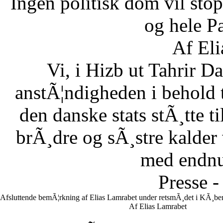
Ingen politisk dom vil stopp
og hele Pa
Af Eli
Vi, i Hizb ut Tahrir 
anstÃ¦ndigheden i behold 
den danske stats stÃ¸tte 
brÃ¸dre og sÃ¸stre kalder vi
med endnu 
Presse -
Afsluttende bemÃ¦rkning af Elias Lamrabet under retsmÃ¸det i KÃ¸ben
Af Elias Lamrabet