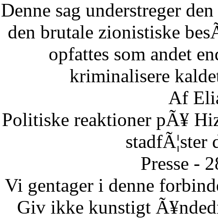
Denne sag understreger den d
den brutale zionistiske besÃ
opfattes som andet end
kriminalisere kaldet
Af Eli
Politiske reaktioner pÃ¥ Hi
stadfÃ¦ster 
Presse - 
Vi gentager i denne forbinde
Giv ikke kunstigt Ã¥ndedr