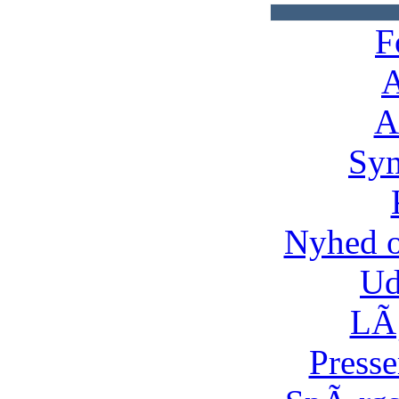
F
A
A
Syn
Nyhed 
Ud
LÃ¸
Presse