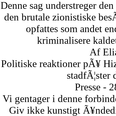
Denne sag understreger den d
den brutale zionistiske besÃ
opfattes som andet end
kriminalisere kaldet
Af Eli
Politiske reaktioner pÃ¥ Hi
stadfÃ¦ster 
Presse - 
Vi gentager i denne forbinde
Giv ikke kunstigt Ã¥ndedr