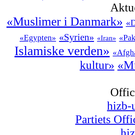
Aktu
«Muslimer i Danmark»
«D
«Syrien»
«Egypten»
«Pak
«Iran»
Islamiske verden»
«Afgh
kultur»
«Mu
Offic
hizb-u
Partiets Off
hi