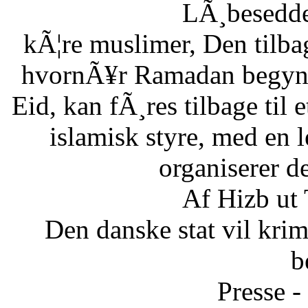
LÃ¸besedde
kÃ¦re muslimer, Den tilb
hvornÃ¥r Ramadan begynde
Eid, kan fÃ¸res tilbage til 
islamisk styre, med en l
organiserer d
Af Hizb ut
Den danske stat vil krimi
b
Presse -