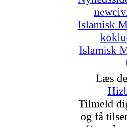
newciv
Islamisk M
koklu
Islamisk M
Læs de
Hizb
Tilmeld d
og få tils