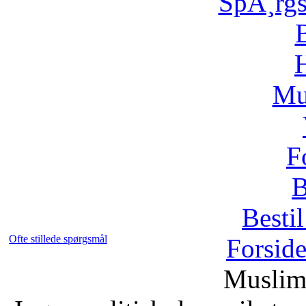
SpÃ¸rg
H
Mu
F
B
Bestil
Ofte stillede spørgsmål
Forsid
Muslim