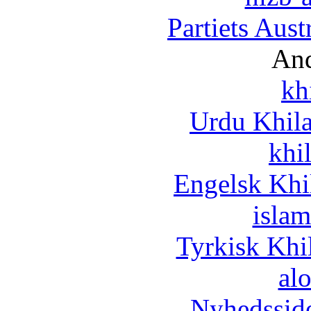
Partiets Aus
And
kh
Urdu Khil
khi
Engelsk Khi
islam
Tyrkisk Khi
al
Nyhedssid