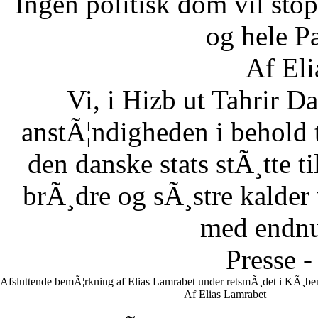
Ingen politisk dom vil stopp
og hele Pa
Af Eli
Vi, i Hizb ut Tahrir 
anstÃ¦ndigheden i behold 
den danske stats stÃ¸tte 
brÃ¸dre og sÃ¸stre kalder vi
med endnu 
Presse -
Afsluttende bemÃ¦rkning af Elias Lamrabet under retsmÃ¸det i KÃ¸ben
Af Elias Lamrabet