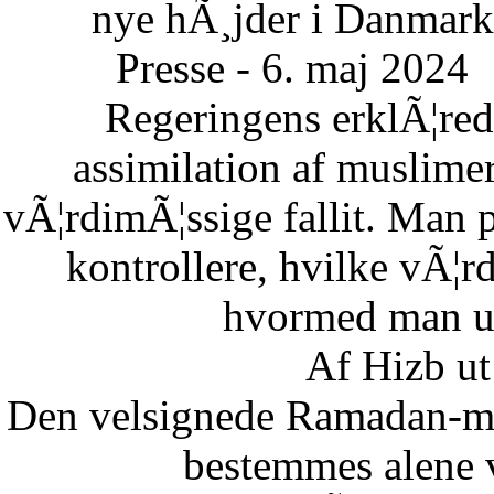
nye hÃ¸jder i Danmark
Presse - 6. maj 2024
Regeringens erklÃ¦re
assimilation af muslimer
vÃ¦rdimÃ¦ssige fallit. Man 
kontrollere, hvilke vÃ¦
hvormed man un
Af Hizb ut
Den velsignede Ramadan-mÃ
bestemmes alene 