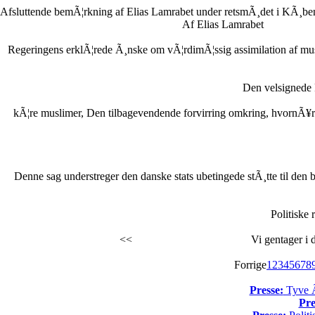
Afsluttende bemÃ¦rkning af Elias Lamrabet under retsmÃ¸det i KÃ¸ben
Af Elias Lamrabet
Regeringens erklÃ¦rede Ã¸nske om vÃ¦rdimÃ¦ssig assimilation af musl
Den velsignede
kÃ¦re muslimer, Den tilbagevendende forvirring omkring, hvornÃ¥r Ra
Denne sag understreger den danske stats ubetingede stÃ¸tte til den br
Politiske 
<<
Vi gentager i 
Forrige
1
2
3
4
5
6
7
8
Presse:
Tyve Ã¥
Pre