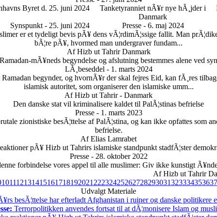
havns Byret d. 25. juni 2024
Tanketyranniet nÃ¥r nye hÃ¸jder i
Danmark
Synspunkt - 25. juni 2024
Presse - 6. maj 2024
imer er et tydeligt bevis pÃ¥ dens vÃ¦rdimÃ¦ssige fallit. Man prÃ¦dik
bÃ¦re pÃ¥, hvormed man undergraver fundam...
Af Hizb ut Tahrir Danmark
 Ramadan-mÃ¥neds begyndelse og afslutning bestemmes alene ved sy
LÃ¸beseddel - 1. marts 2024
madan begynder, og hvornÃ¥r der skal fejres Eid, kan fÃ¸res tilbage t
islamisk autoritet, som organiserer den islamiske umm...
Af Hizb ut Tahrir - Danmark
Den danske stat vil kriminalisere kaldet til PalÃ¦stinas befrielse
Presse - 1. marts 2023
utale zionistiske besÃ¦ttelse af PalÃ¦stina, og kan ikke opfattes som ande
befrielse.
Af Elias Lamrabet
reaktioner pÃ¥ Hizb ut Tahrirs islamiske standpunkt stadfÃ¦ster demokrat
Presse - 28. oktober 2022
denne forbindelse vores appel til alle muslimer: Giv ikke kunstigt Ã¥nd
Af Hizb ut Tahrir D
9
10
11
12
13
14
15
16
17
18
19
20
21
22
23
24
25
26
27
28
29
30
31
32
33
34
35
36
3
Udvalgt Materiale
rs besÃ¦ttelse har efterladt Afghanistan i ruiner og danske politikere 
sse:
Terrorpolitikken anvendes fortsat til at dÃ¦monisere Islam og musl