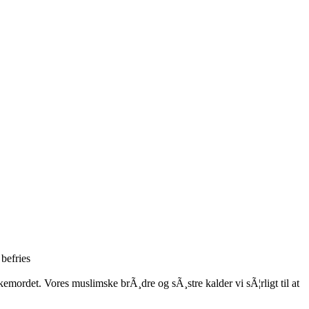
 befries
kemordet. Vores muslimske brÃ¸dre og sÃ¸stre kalder vi sÃ¦rligt til at