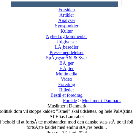
Forsiden
Artikler
Analyser
Synspunkter
Kultur
Nyhed og kommentar
Udgivelser
LÃ¸besedler
Pressemeddelelser
SpÃ¸rgsmÃ¥l & Svar
BÃ¸ger
HÃ¦fter
Multimedia
Video
Foredrag
Billeder
Bestil et foredrag
Forside
>
Muslimer i Danmark
Muslimer i Danmark
olitisk dom vil stoppe kaldet: "Israel" skal udslettes, og hele PalÃ¦stina
Af Elias Lamrabet
ehold til at fortsÃ¦tte modstanden mod den danske stats stÃ¸tte til fol
fortsÃ¦tte kaldet med endnu stÃ¸rre beslu...
Presse - 27. juni 2024