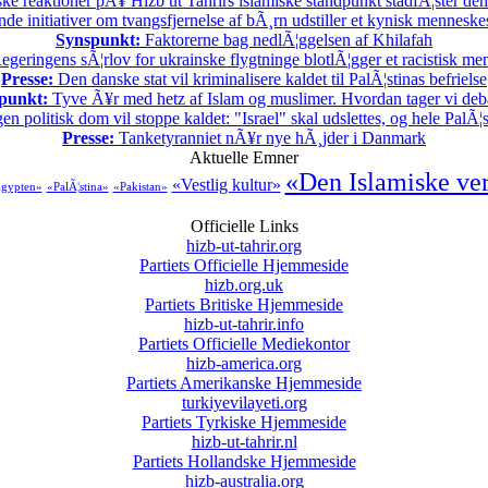
ske reaktioner pÃ¥ Hizb ut Tahrirs islamiske standpunkt stadfÃ¦ster demo
 initiativer om tvangsfjernelse af bÃ¸rn udstiller et kynisk menneske
Synspunkt:
Faktorerne bag nedlÃ¦ggelsen af Khilafah
geringens sÃ¦rlov for ukrainske flygtninge blotlÃ¦gger et racistisk m
Presse:
Den danske stat vil kriminalisere kaldet til PalÃ¦stinas befrielse
punkt:
Tyve Ã¥r med hetz af Islam og muslimer. Hvordan tager vi deb
en politisk dom vil stoppe kaldet: "Israel" skal udslettes, og hele PalÃ¦s
Presse:
Tanketyranniet nÃ¥r nye hÃ¸jder i Danmark
Aktuelle Emner
«Den Islamiske ve
«Vestlig kultur»
gypten»
«PalÃ¦stina»
«Pakistan»
Officielle Links
hizb-ut-tahrir.org
Partiets Officielle Hjemmeside
hizb.org.uk
Partiets Britiske Hjemmeside
hizb-ut-tahrir.info
Partiets Officielle Mediekontor
hizb-america.org
Partiets Amerikanske Hjemmeside
turkiyevilayeti.org
Partiets Tyrkiske Hjemmeside
hizb-ut-tahrir.nl
Partiets Hollandske Hjemmeside
hizb-australia.org