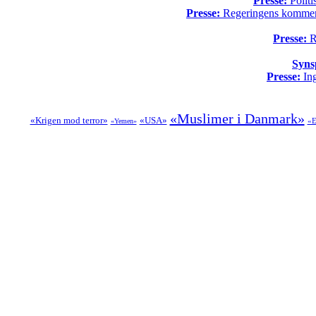
Presse:
Politi
Presse:
Regeringens kommende
Presse:
Re
Syns
Presse:
Ing
«Muslimer i Danmark»
«Krigen mod terror»
«USA»
«E
«Yemen»