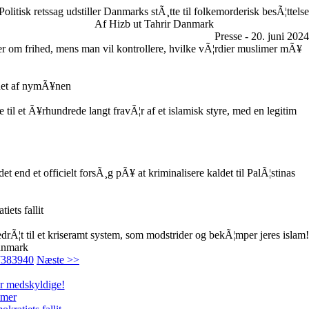
Politisk retssag udstiller Danmarks stÃ¸tte til folkemorderisk besÃ¦ttelse
Af Hizb ut Tahrir Danmark
Presse - 20. juni 2024
er om frihed, mens man vil kontrollere, hvilke vÃ¦rdier muslimer mÃ¥
net af nymÃ¥nen
il et Ã¥rhundrede langt fravÃ¦r af et islamisk styre, med en legitim
t end et officielt forsÃ¸g pÃ¥ at kriminalisere kaldet til PalÃ¦stinas
iets fallit
edrÃ¦t til et kriseramt system, som modstrider og bekÃ¦mper jeres islam!
anmark
7
38
39
40
Næste >>
er medskyldige!
imer