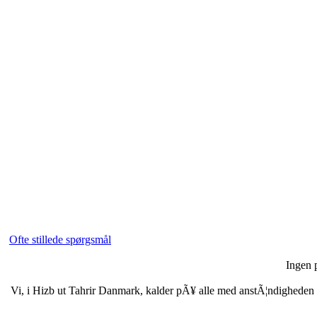
Ofte stillede spørgsmål
Ingen p
Vi, i Hizb ut Tahrir Danmark, kalder pÃ¥ alle med anstÃ¦ndigheden i b