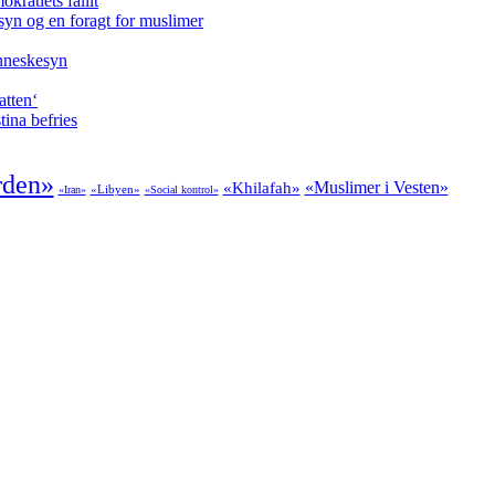
kratiets fallit
syn og en foragt for muslimer
enneskesyn
atten‘
tina befries
rden»
«Muslimer i Vesten»
«Khilafah»
«Libyen»
«Iran»
«Social kontrol»