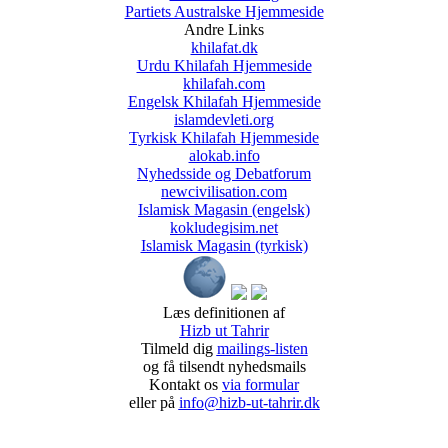
Partiets Australske Hjemmeside
Andre Links
khilafat.dk
Urdu Khilafah Hjemmeside
khilafah.com
Engelsk Khilafah Hjemmeside
islamdevleti.org
Tyrkisk Khilafah Hjemmeside
alokab.info
Nyhedsside og Debatforum
newcivilisation.com
Islamisk Magasin (engelsk)
kokludegisim.net
Islamisk Magasin (tyrkisk)
Læs definitionen af
Hizb ut Tahrir
Tilmeld dig
mailings-listen
og få tilsendt nyhedsmails
Kontakt os
via formular
eller på
info@hizb-ut-tahrir.dk