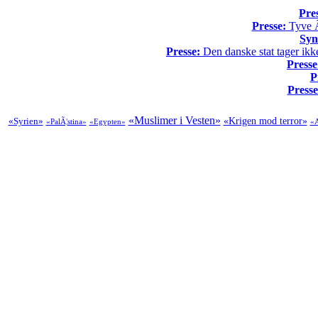
Pre
Presse:
Tyve Ã¥
Syn
Presse:
Den danske stat tager ikke
Presse
P
Presse
«Muslimer i Vesten»
«Syrien»
«Krigen mod terror»
«PalÃ¦stina»
«Egypten»
«A