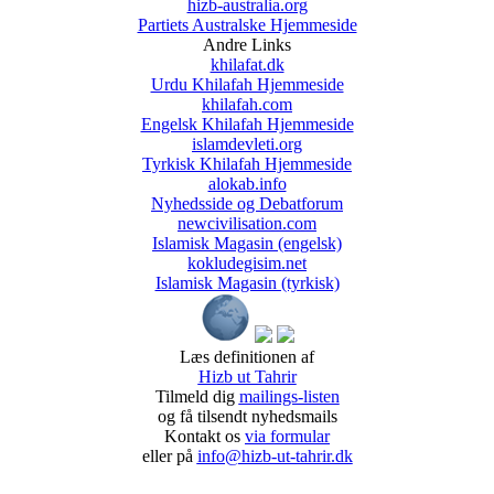
hizb-australia.org
Partiets Australske Hjemmeside
Andre Links
khilafat.dk
Urdu Khilafah Hjemmeside
khilafah.com
Engelsk Khilafah Hjemmeside
islamdevleti.org
Tyrkisk Khilafah Hjemmeside
alokab.info
Nyhedsside og Debatforum
newcivilisation.com
Islamisk Magasin (engelsk)
kokludegisim.net
Islamisk Magasin (tyrkisk)
Læs definitionen af
Hizb ut Tahrir
Tilmeld dig
mailings-listen
og få tilsendt nyhedsmails
Kontakt os
via formular
eller på
info@hizb-ut-tahrir.dk