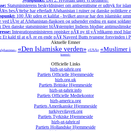
Synspunkt:
Del 2: Hvordan tager vi debatten?
sse:
Statsministerens beskyldninger om antisemitisme er udtryk for isl
rs besÃ¦ttelse har efterladt Afghanistan i ruiner og danske politikere 
spunkt:
100 Ã¥r uden et kalifat - hvilket ansvar har den islamiske u
 ved lÃ¦re af Afghanistan-fiaskoen og udsender endnu en gang soldater t
:
Den danske statsminister blÃ¥stempler Indiens blodige antimuslimske 
resse:
Integrationsministeren oppisker pÃ¥ ny til vÃ¦rdikamp mod Isla
:
Et kald til at gÃ¸re en ende pÃ¥ Naveed Butts tvungne forsvinden i P
Aktuelle Emner
«Den Islamiske verden»
«Muslimer 
«USA»
fghanistan»
kontrol»
Officielle Links
hizb-ut-tahrir.org
Partiets Officielle Hjemmeside
hizb.org.uk
Partiets Britiske Hjemmeside
hizb-ut-tahrir.info
Partiets Officielle Mediekontor
hizb-america.org
Partiets Amerikanske Hjemmeside
turkiyevilayeti.org
Partiets Tyrkiske Hjemmeside
hizb-ut-tahrir.nl
Partiets Hollandske Hjemmeside