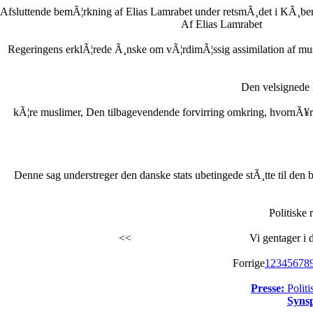
Afsluttende bemÃ¦rkning af Elias Lamrabet under retsmÃ¸det i KÃ¸ben
Af Elias Lamrabet
Regeringens erklÃ¦rede Ã¸nske om vÃ¦rdimÃ¦ssig assimilation af musl
Den velsignede
kÃ¦re muslimer, Den tilbagevendende forvirring omkring, hvornÃ¥r Ra
Denne sag understreger den danske stats ubetingede stÃ¸tte til den br
Politiske 
<<
Vi gentager i 
Forrige
1
2
3
4
5
6
7
8
Presse:
Politi
Syns