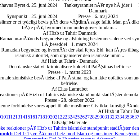
havns Byret d. 25. juni 2024
Tanketyranniet nÃ¥r nye hÃ¸jder i
Danmark
Synspunkt - 25. juni 2024
Presse - 6. maj 2024
imer er et tydeligt bevis pÃ¥ dens vÃ¦rdimÃ¦ssige fallit. Man prÃ¦dik
bÃ¦re pÃ¥, hvormed man undergraver fundam...
Af Hizb ut Tahrir Danmark
 Ramadan-mÃ¥neds begyndelse og afslutning bestemmes alene ved sy
LÃ¸beseddel - 1. marts 2024
madan begynder, og hvornÃ¥r der skal fejres Eid, kan fÃ¸res tilbage t
islamisk autoritet, som organiserer den islamiske umm...
Af Hizb ut Tahrir - Danmark
Den danske stat vil kriminalisere kaldet til PalÃ¦stinas befrielse
Presse - 1. marts 2023
utale zionistiske besÃ¦ttelse af PalÃ¦stina, og kan ikke opfattes som ande
befrielse.
Af Elias Lamrabet
reaktioner pÃ¥ Hizb ut Tahrirs islamiske standpunkt stadfÃ¦ster demokrat
Presse - 28. oktober 2022
denne forbindelse vores appel til alle muslimer: Giv ikke kunstigt Ã¥nd
Af Hizb ut Tahrir D
9
10
11
12
13
14
15
16
17
18
19
20
21
22
23
24
25
26
27
28
29
30
31
32
33
34
35
36
3
Udvalgt Materiale
ske reaktioner pÃ¥ Hizb ut Tahrirs islamiske standpunkt stadfÃ¦ster demo
punkt:
Del 1: Tyve Ã¥r med hetz mod Islam og muslimer: Kendsgerni