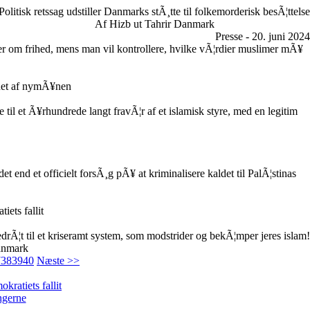
Politisk retssag udstiller Danmarks stÃ¸tte til folkemorderisk besÃ¦ttelse
Af Hizb ut Tahrir Danmark
Presse - 20. juni 2024
er om frihed, mens man vil kontrollere, hvilke vÃ¦rdier muslimer mÃ¥
net af nymÃ¥nen
il et Ã¥rhundrede langt fravÃ¦r af et islamisk styre, med en legitim
t end et officielt forsÃ¸g pÃ¥ at kriminalisere kaldet til PalÃ¦stinas
iets fallit
edrÃ¦t til et kriseramt system, som modstrider og bekÃ¦mper jeres islam!
anmark
7
38
39
40
Næste >>
kratiets fallit
ngerne