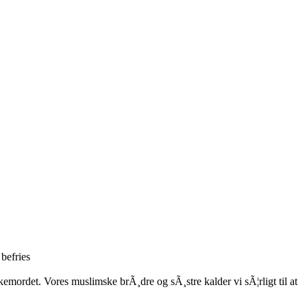
 befries
kemordet. Vores muslimske brÃ¸dre og sÃ¸stre kalder vi sÃ¦rligt til at