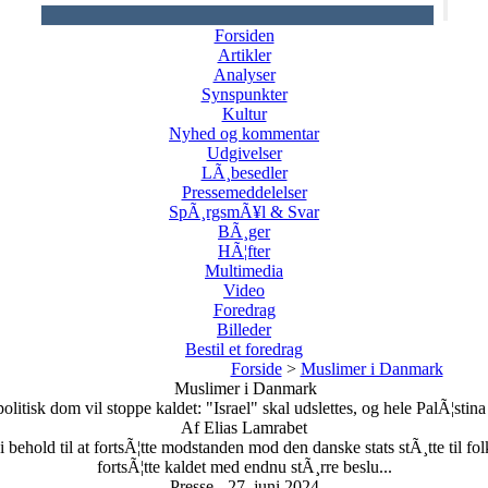
Forsiden
Artikler
Analyser
Synspunkter
Kultur
Nyhed og kommentar
Udgivelser
LÃ¸besedler
Pressemeddelelser
SpÃ¸rgsmÃ¥l & Svar
BÃ¸ger
HÃ¦fter
Multimedia
Video
Foredrag
Billeder
Bestil et foredrag
Forside
>
Muslimer i Danmark
Muslimer i Danmark
olitisk dom vil stoppe kaldet: "Israel" skal udslettes, og hele PalÃ¦stina
Af Elias Lamrabet
ehold til at fortsÃ¦tte modstanden mod den danske stats stÃ¸tte til fol
fortsÃ¦tte kaldet med endnu stÃ¸rre beslu...
Presse - 27. juni 2024