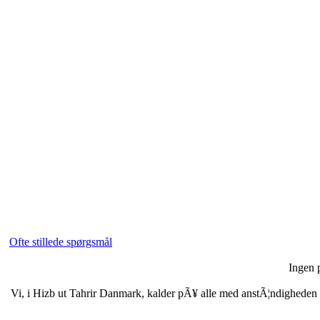
Ofte stillede spørgsmål
Ingen p
Vi, i Hizb ut Tahrir Danmark, kalder pÃ¥ alle med anstÃ¦ndigheden i b