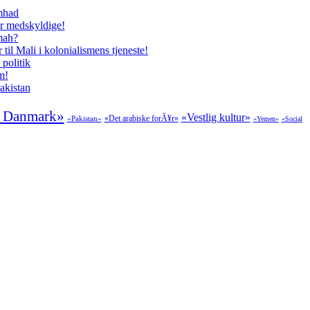
amhad
er medskyldige!
mmah?
il Mali i kolonialismens tjeneste!
politik
m!
akistan
i Danmark»
«Vestlig kultur»
«Det arabiske forÃ¥r»
«Pakistan»
«Yemen»
«Social