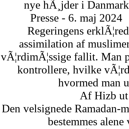
nye hÃ¸jder i Danmark
Presse - 6. maj 2024
Regeringens erklÃ¦re
assimilation af muslimer
vÃ¦rdimÃ¦ssige fallit. Man 
kontrollere, hvilke vÃ¦
hvormed man un
Af Hizb ut
Den velsignede Ramadan-mÃ
bestemmes alene 