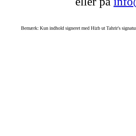
eller på
info
Bemærk: Kun indhold signeret med Hizb ut Tahrir's signatur af