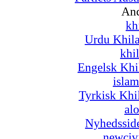
And
kh
Urdu Khil
khi
Engelsk Khi
islam
Tyrkisk Khi
al
Nyhedssid
newciv