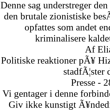
Denne sag understreger den d
den brutale zionistiske besÃ
opfattes som andet end
kriminalisere kaldet
Af Eli
Politiske reaktioner pÃ¥ Hi
stadfÃ¦ster 
Presse - 
Vi gentager i denne forbinde
Giv ikke kunstigt Ã¥ndedr