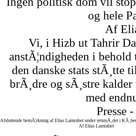
Ingen politisk dom vil stopp
og hele Pa
Af Eli
Vi, i Hizb ut Tahrir 
anstÃ¦ndigheden i behold 
den danske stats stÃ¸tte 
brÃ¸dre og sÃ¸stre kalder vi
med endnu 
Presse -
Afsluttende bemÃ¦rkning af Elias Lamrabet under retsmÃ¸det i KÃ¸ben
Af Elias Lamrabet