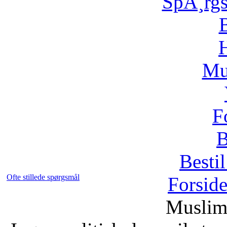
SpÃ¸rg
H
Mu
F
B
Bestil
Ofte stillede spørgsmål
Forsid
Muslim