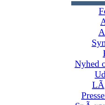
F
A
A
Syn
Nyhed 
Ud
LÃ¸
Presse