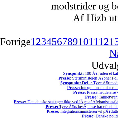
modstrider og b
Af Hizb ut
Forrige
1
2
3
4
5
6
7
8
9
10
11
12
1
N
Udvalg
Synspunkt:
100 Ã¥r uden et kali
Presse:
Statsministeren Ã¥bner Fol
Synspunkt:
Del 1: Tyve Ã¥r med 
Presse:
Integrationsministeren
Presse:
Pressemeddelelse v
Presse:
Tanketyrann
Presse:
Den danske stat tager ikke ved lÃ¦re af Afghanistan-fia
Presse:
Tyve Ã¥rs besÃ¦ttelse har efterladt 
Presse:
Integrationsministeren vil pÃ¥dutt
Presse:
Danske politi