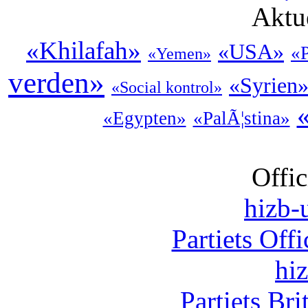
Aktu
«Khilafah»
«USA»
«P
«Yemen»
verden»
«Syrien
«Social kontrol»
«Egypten»
«PalÃ¦stina»
Offic
hizb-u
Partiets Off
hi
Partiets Br