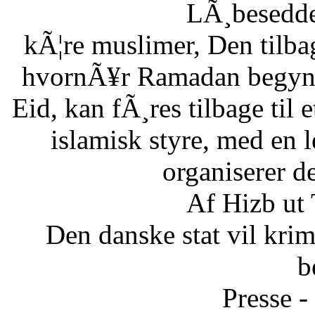
LÃ¸besedde
kÃ¦re muslimer, Den tilb
hvornÃ¥r Ramadan begynde
Eid, kan fÃ¸res tilbage til 
islamisk styre, med en l
organiserer d
Af Hizb ut
Den danske stat vil krimi
b
Presse -