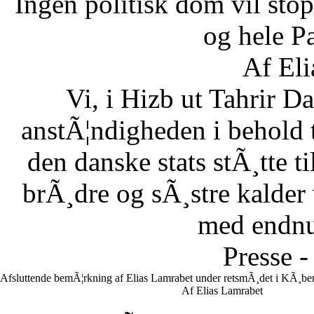
Ingen politisk dom vil stopp
og hele Pa
Af Eli
Vi, i Hizb ut Tahrir 
anstÃ¦ndigheden i behold 
den danske stats stÃ¸tte 
brÃ¸dre og sÃ¸stre kalder vi
med endnu 
Presse -
Afsluttende bemÃ¦rkning af Elias Lamrabet under retsmÃ¸det i KÃ¸ben
Af Elias Lamrabet