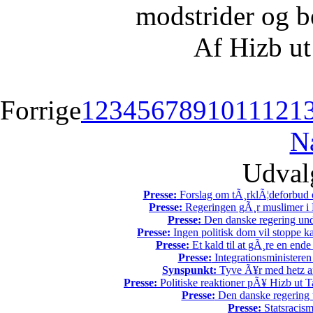
modstrider og b
Af Hizb ut
Forrige
1
2
3
4
5
6
7
8
9
10
11
12
1
N
Udvalg
Presse:
Forslag om tÃ¸rklÃ¦deforbud e
Presse:
Regeringen gÃ¸r muslimer i 
Presse:
Den danske regering unde
Presse:
Ingen politisk dom vil stoppe kal
Presse:
Et kald til at gÃ¸re en end
Presse:
Integrationsministeren
Synspunkt:
Tyve Ã¥r med hetz af
Presse:
Politiske reaktioner pÃ¥ Hizb ut Ta
Presse:
Den danske regering tv
Presse:
Statsracis