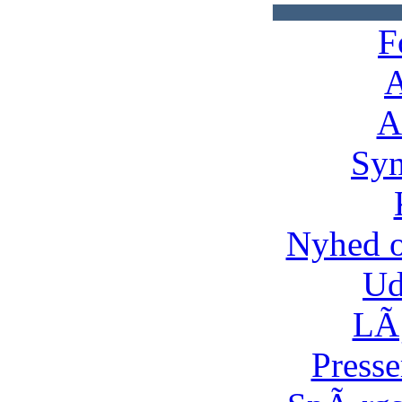
F
A
A
Syn
Nyhed 
Ud
LÃ¸
Presse