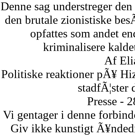
Denne sag understreger den d
den brutale zionistiske besÃ
opfattes som andet end
kriminalisere kaldet
Af Eli
Politiske reaktioner pÃ¥ Hi
stadfÃ¦ster 
Presse - 
Vi gentager i denne forbinde
Giv ikke kunstigt Ã¥ndedr