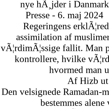
nye hÃ¸jder i Danmark
Presse - 6. maj 2024
Regeringens erklÃ¦re
assimilation af muslimer
vÃ¦rdimÃ¦ssige fallit. Man 
kontrollere, hvilke vÃ¦
hvormed man un
Af Hizb ut
Den velsignede Ramadan-mÃ
bestemmes alene 