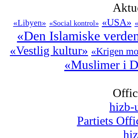
Aktu
«USA»
«Libyen»
«Social kontrol»
«
«Den Islamiske verde
«Vestlig kultur»
«Krigen mo
«Muslimer i 
Offic
hizb-u
Partiets Off
hi