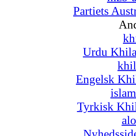
Partiets Aus
And
kh
Urdu Khil
khi
Engelsk Khi
islam
Tyrkisk Khi
al
Nyhedssid