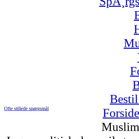
SpÃ¸rg
H
Mu
F
B
Bestil
Ofte stillede spørgsmål
Forsid
Muslim