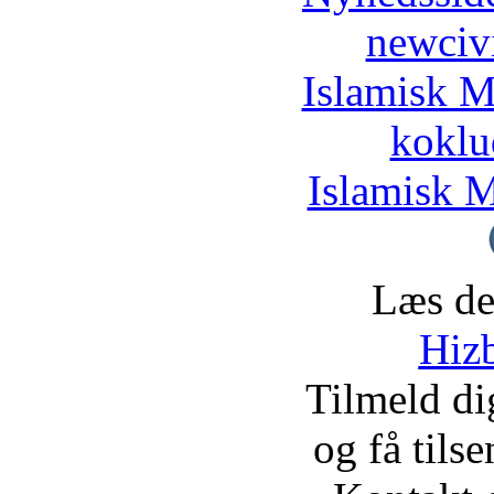
newciv
Islamisk M
koklu
Islamisk M
Læs de
Hizb
Tilmeld d
og få tils