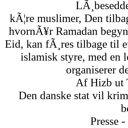
LÃ¸besedde
kÃ¦re muslimer, Den tilb
hvornÃ¥r Ramadan begynde
Eid, kan fÃ¸res tilbage til 
islamisk styre, med en l
organiserer d
Af Hizb ut
Den danske stat vil krimi
b
Presse -