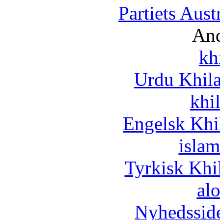
Partiets Aus
And
kh
Urdu Khil
khi
Engelsk Khi
islam
Tyrkisk Khi
al
Nyhedssid