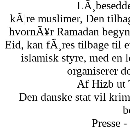
LÃ¸besedde
kÃ¦re muslimer, Den tilb
hvornÃ¥r Ramadan begynde
Eid, kan fÃ¸res tilbage til 
islamisk styre, med en l
organiserer d
Af Hizb ut
Den danske stat vil krimi
b
Presse -