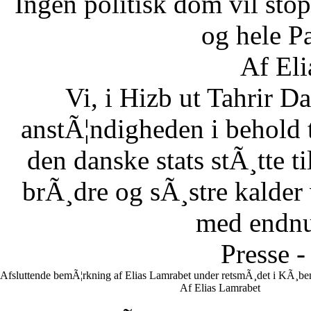
Ingen politisk dom vil stopp
og hele Pa
Af Eli
Vi, i Hizb ut Tahrir 
anstÃ¦ndigheden i behold 
den danske stats stÃ¸tte 
brÃ¸dre og sÃ¸stre kalder vi
med endnu 
Presse -
Afsluttende bemÃ¦rkning af Elias Lamrabet under retsmÃ¸det i KÃ¸ben
Af Elias Lamrabet