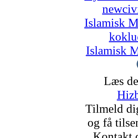
newciv
Islamisk M
koklu
Islamisk M
Læs de
Hizb
Tilmeld d
og få tils
Kontakt 