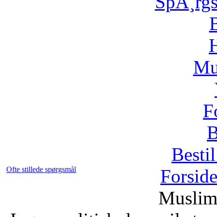
SpÃ¸rg
H
Mu
F
B
Bestil
Ofte stillede spørgsmål
Forsid
Muslim