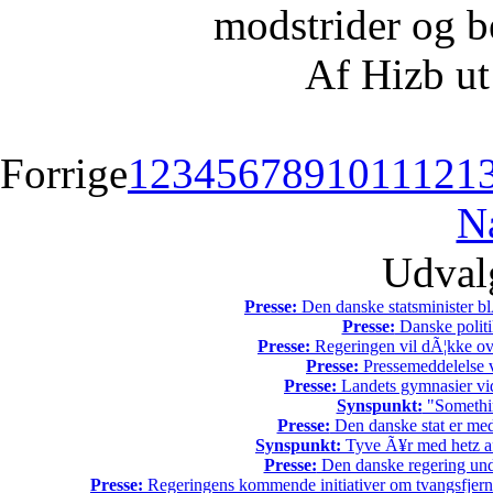
modstrider og b
Af Hizb ut
Forrige
1
2
3
4
5
6
7
8
9
10
11
12
1
N
Udvalg
Presse:
Den danske statsminister bl
Presse:
Danske politi
Presse:
Regeringen vil dÃ¦kke ov
Presse:
Pressemeddelelse v
Presse:
Landets gymnasier vide
Synspunkt:
"Somethin
Presse:
Den danske stat er med
Synspunkt:
Tyve Ã¥r med hetz af
Presse:
Den danske regering unde
Presse:
Regeringens kommende initiativer om tvangsfjerne