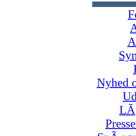
F
A
A
Syn
Nyhed 
Ud
LÃ¸
Presse