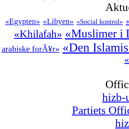
Aktu
«Egypten»
«Libyen»
«Social kontrol»
«Muslimer i
«Khilafah»
«Den Islamis
arabiske forÃ¥r»
«
Offic
hizb-u
Partiets Off
hi