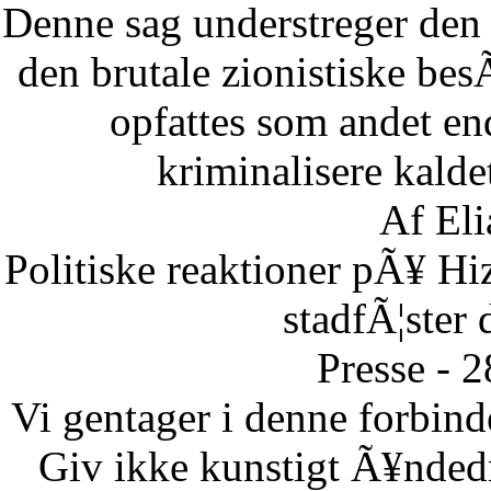
Denne sag understreger den d
den brutale zionistiske besÃ
opfattes som andet end
kriminalisere kaldet
Af Eli
Politiske reaktioner pÃ¥ Hi
stadfÃ¦ster 
Presse - 
Vi gentager i denne forbinde
Giv ikke kunstigt Ã¥ndedr