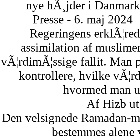
nye hÃ¸jder i Danmark
Presse - 6. maj 2024
Regeringens erklÃ¦re
assimilation af muslimer
vÃ¦rdimÃ¦ssige fallit. Man 
kontrollere, hvilke vÃ¦
hvormed man un
Af Hizb ut
Den velsignede Ramadan-mÃ
bestemmes alene 