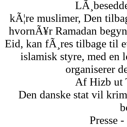
LÃ¸besedde
kÃ¦re muslimer, Den tilb
hvornÃ¥r Ramadan begynde
Eid, kan fÃ¸res tilbage til 
islamisk styre, med en l
organiserer d
Af Hizb ut
Den danske stat vil krimi
b
Presse -