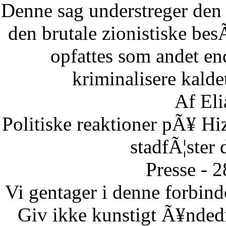
Denne sag understreger den d
den brutale zionistiske besÃ
opfattes som andet end
kriminalisere kaldet
Af Eli
Politiske reaktioner pÃ¥ Hi
stadfÃ¦ster 
Presse - 
Vi gentager i denne forbinde
Giv ikke kunstigt Ã¥ndedr