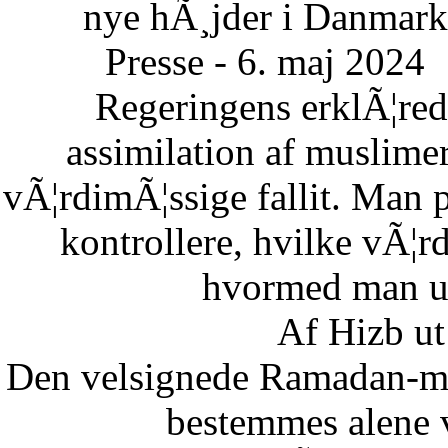
nye hÃ¸jder i Danmark
Presse - 6. maj 2024
Regeringens erklÃ¦re
assimilation af muslimer
vÃ¦rdimÃ¦ssige fallit. Man 
kontrollere, hvilke vÃ¦
hvormed man un
Af Hizb ut
Den velsignede Ramadan-mÃ
bestemmes alene 