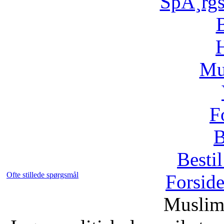
SpÃ¸rg
H
Mu
F
B
Bestil
Ofte stillede spørgsmål
Forsid
Muslim