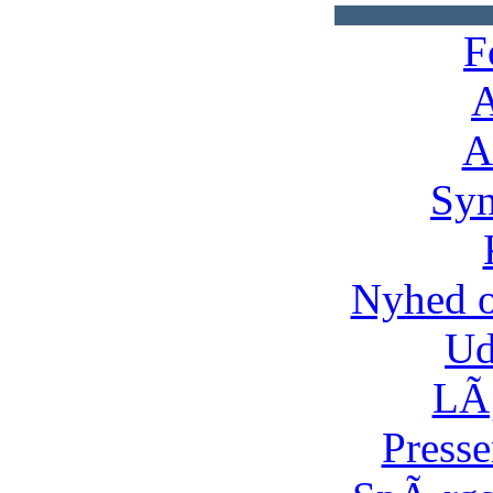
F
A
A
Syn
Nyhed 
Ud
LÃ¸
Presse