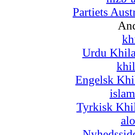
Partiets Aus
And
kh
Urdu Khil
khi
Engelsk Khi
islam
Tyrkisk Khi
al
Nyhedssid