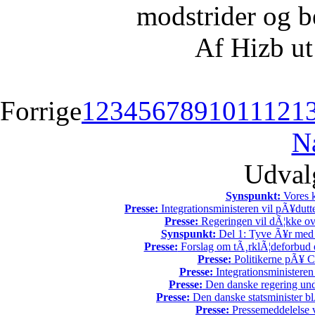
modstrider og b
Af Hizb ut
Forrige
1
2
3
4
5
6
7
8
9
10
11
12
1
N
Udvalg
Synspunkt:
Vores k
Presse:
Integrationsministeren vil pÃ¥dutt
Presse:
Regeringen vil dÃ¦kke ov
Synspunkt:
Del 1: Tyve Ã¥r med 
Presse:
Forslag om tÃ¸rklÃ¦deforbud e
Presse:
Politikerne pÃ¥ Ch
Presse:
Integrationsministeren
Presse:
Den danske regering unde
Presse:
Den danske statsminister bl
Presse:
Pressemeddelelse v