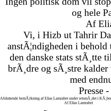
Ingen politisk dom vil stopp
og hele Pa
Af Eli
Vi, i Hizb ut Tahrir 
anstÃ¦ndigheden i behold 
den danske stats stÃ¸tte 
brÃ¸dre og sÃ¸stre kalder vi
med endnu 
Presse -
Afsluttende bemÃ¦rkning af Elias Lamrabet under retsmÃ¸det i KÃ¸ben
Af Elias Lamrabet