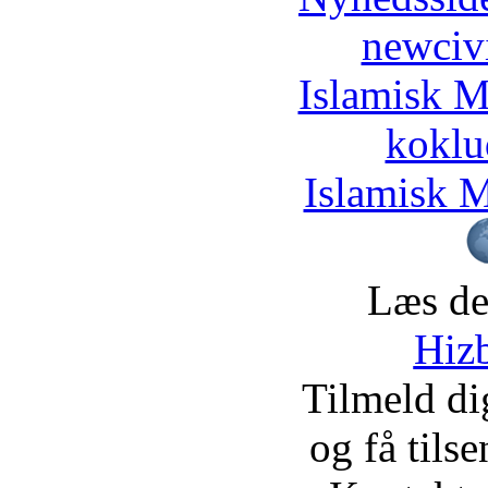
newciv
Islamisk M
koklu
Islamisk M
Læs de
Hizb
Tilmeld d
og få tils