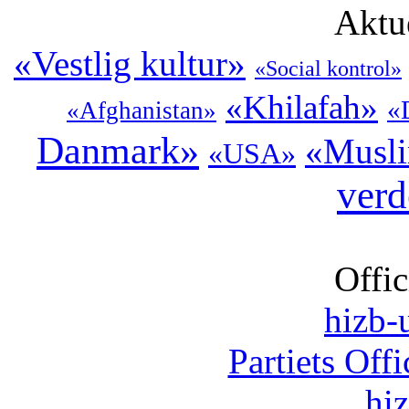
Aktu
«Vestlig kultur»
«Social kontrol»
«Khilafah»
«
«Afghanistan»
Danmark»
«Musli
«USA»
ver
Offic
hizb-u
Partiets Off
hi