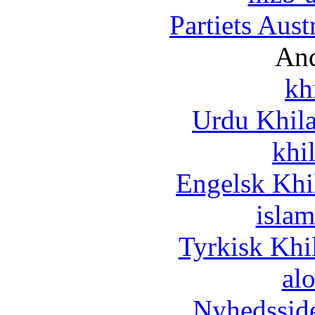
Partiets Aus
And
kh
Urdu Khil
khi
Engelsk Khi
islam
Tyrkisk Khi
al
Nyhedssid