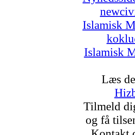
newciv
Islamisk M
koklu
Islamisk M
Læs de
Hizb
Tilmeld d
og få tils
Kontakt 