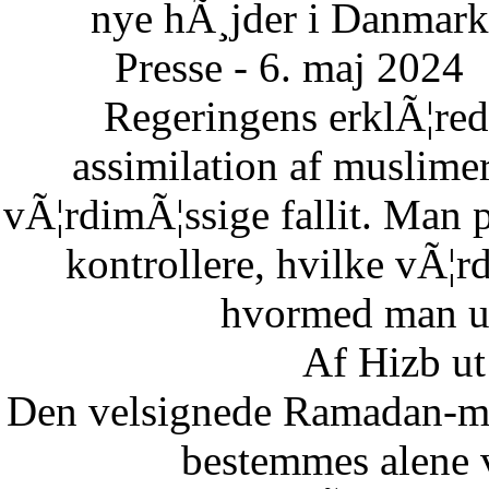
nye hÃ¸jder i Danmark
Presse - 6. maj 2024
Regeringens erklÃ¦re
assimilation af muslimer
vÃ¦rdimÃ¦ssige fallit. Man 
kontrollere, hvilke vÃ¦
hvormed man un
Af Hizb ut
Den velsignede Ramadan-mÃ
bestemmes alene 