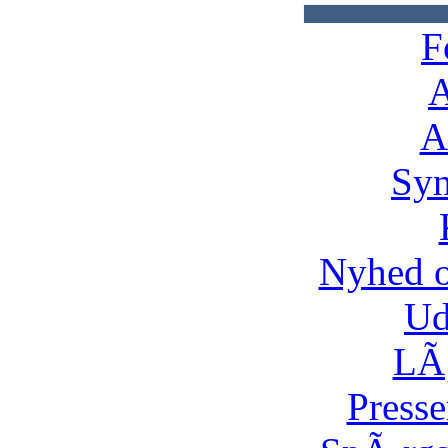
F
A
A
Syn
Nyhed 
Ud
LÃ¸
Presse