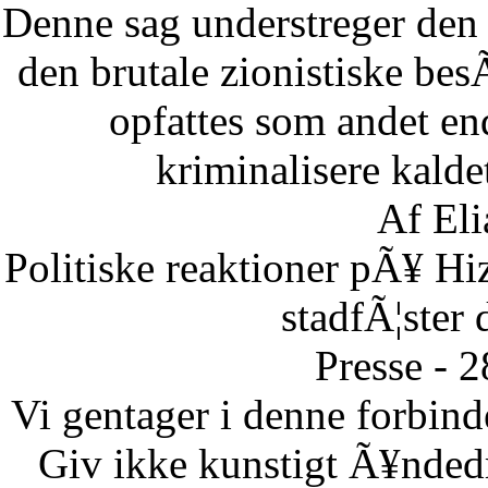
Denne sag understreger den d
den brutale zionistiske besÃ
opfattes som andet end
kriminalisere kaldet
Af Eli
Politiske reaktioner pÃ¥ Hi
stadfÃ¦ster 
Presse - 
Vi gentager i denne forbinde
Giv ikke kunstigt Ã¥ndedr