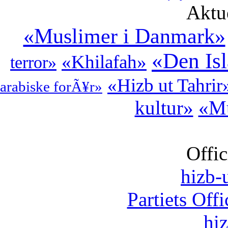
Aktu
«Muslimer i Danmark»
«Den Is
«Khilafah»
terror»
«Hizb ut Tahrir
arabiske forÃ¥r»
kultur»
«Mu
Offic
hizb-u
Partiets Off
hi