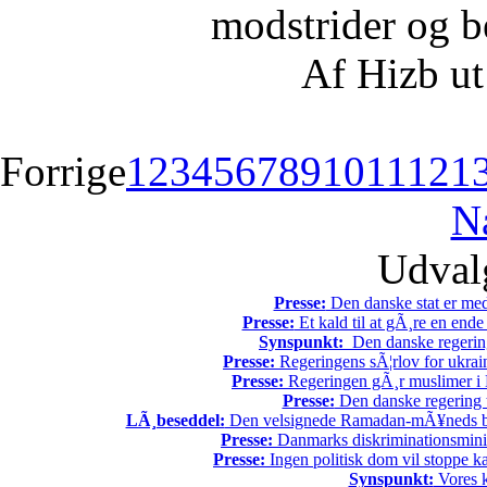
modstrider og b
Af Hizb ut
Forrige
1
2
3
4
5
6
7
8
9
10
11
12
1
N
Udvalg
Presse:
Den danske stat er med
Presse:
Et kald til at gÃ¸re en end
Synspunkt:
Den danske regering 
Presse:
Regeringens sÃ¦rlov for ukrain
Presse:
Regeringen gÃ¸r muslimer i 
Presse:
Den danske regering tv
LÃ¸beseddel:
Den velsignede Ramadan-mÃ¥neds beg
Presse:
Danmarks diskriminationsminist
Presse:
Ingen politisk dom vil stoppe kal
Synspunkt:
Vores k