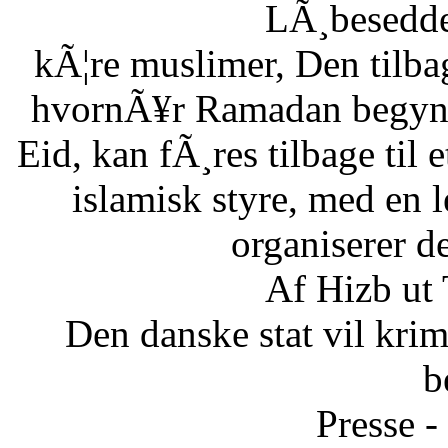
LÃ¸besedde
kÃ¦re muslimer, Den tilb
hvornÃ¥r Ramadan begynde
Eid, kan fÃ¸res tilbage til 
islamisk styre, med en l
organiserer d
Af Hizb ut
Den danske stat vil krimi
b
Presse -