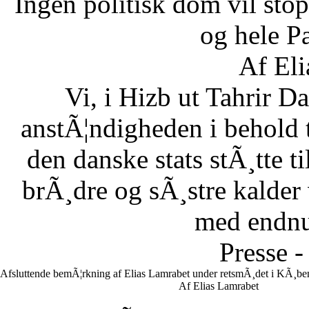
Ingen politisk dom vil stopp
og hele Pa
Af Eli
Vi, i Hizb ut Tahrir 
anstÃ¦ndigheden i behold 
den danske stats stÃ¸tte 
brÃ¸dre og sÃ¸stre kalder vi
med endnu 
Presse -
Afsluttende bemÃ¦rkning af Elias Lamrabet under retsmÃ¸det i KÃ¸ben
Af Elias Lamrabet