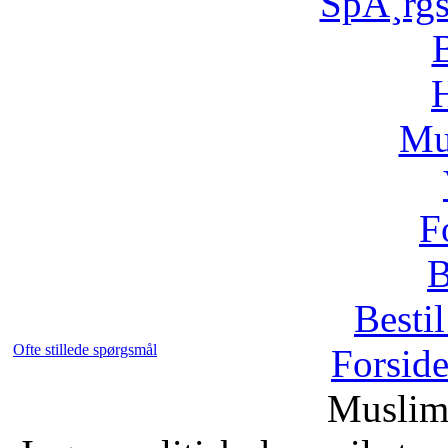
SpÃ¸rg
H
Mu
F
B
Bestil
Ofte stillede spørgsmål
Forsid
Muslim