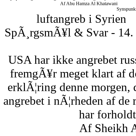
Af Abu Hamza Al Khatawani
Synspunkt
luftangreb i Syrien
SpÃ¸rgsmÃ¥l & Svar - 14. 
USA har ikke angrebet russ
fremgÃ¥r meget klart af d
erklÃ¦ring denne morgen, 
angrebet i nÃ¦rheden af de 
har forholdt 
Af Sheikh A