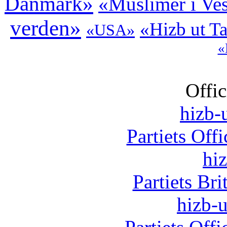
Danmark»
«Muslimer i Ve
verden»
«Hizb ut Ta
«USA»
«
Offic
hizb-u
Partiets Off
hi
Partiets Br
hizb-u