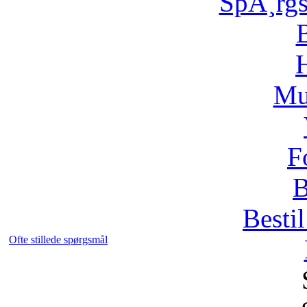
SpÃ¸rg
H
Mu
F
B
Bestil
Ofte stillede spørgsmål