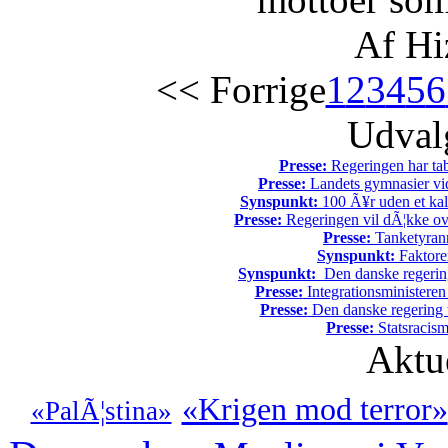
Af Hi
<< Forrige
1
2
3
4
5
6
Udvalg
Presse:
Regeringen har tab
Presse:
Landets gymnasier vide
Synspunkt:
100 Ã¥r uden et kali
Presse:
Regeringen vil dÃ¦kke ov
Presse:
Tanketyrann
Synspunkt:
Faktore
Synspunkt:
Den danske regering 
Presse:
Integrationsministeren
Presse:
Den danske regering tv
Presse:
Statsracis
Aktu
«Krigen mod terror»
«PalÃ¦stina»