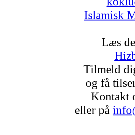
koklu
Islamisk M
Læs de
Hizb
Tilmeld d
og få tils
Kontakt 
eller på
info