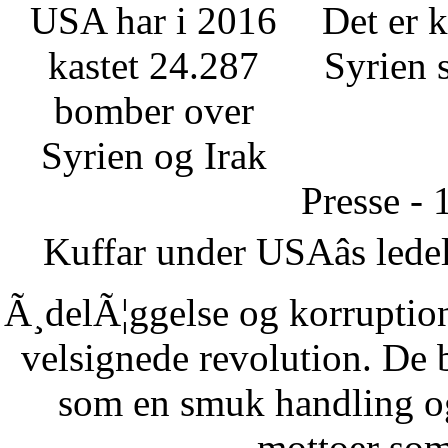
USA har i 2016
Det er k
kastet 24.287
Syrien 
bomber over
Syrien og Irak
Presse - 
Kuffar under USAâs ledel
Ã¸delÃ¦ggelse og korruption
velsignede revolution. De 
som en smuk handling o
mottoer som