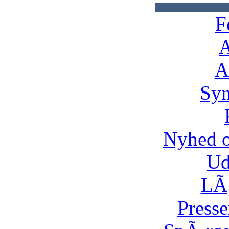
F
A
A
Syn
Nyhed 
Ud
LÃ¸
Presse