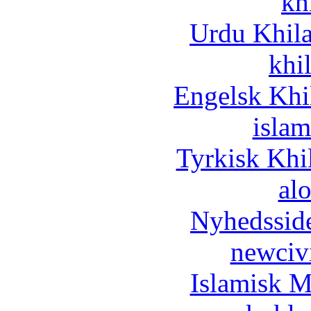
kh
Urdu Khil
khi
Engelsk Khi
islam
Tyrkisk Khi
al
Nyhedssid
newciv
Islamisk M