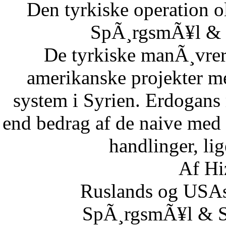
Den tyrkiske operation o
SpÃ¸rgsmÃ¥l & S
De tyrkiske manÃ¸vrer i
amerikanske projekter me
system i Syrien. Erdogans
end bedrag af de naive med 
handlinger, lig
Af Hi
Ruslands og USAs
SpÃ¸rgsmÃ¥l & Sv