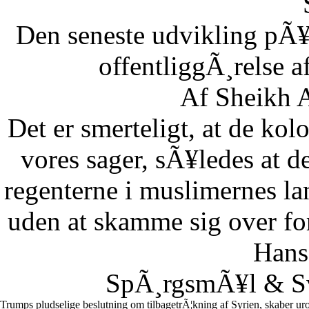
Den seneste udvikling pÃ¥
offentliggÃ¸relse af
Af Sheikh A
Det er smerteligt, at de kolo
vores sager, sÃ¥ledes at 
regenterne i muslimernes l
uden at skamme sig over fo
Hans
SpÃ¸rgsmÃ¥l & Sv
Trumps pludselige beslutning om tilbagetrÃ¦kning af Syrien, skaber uro 