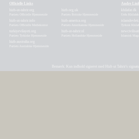
Officielle Links
Andre Lin
hizb-ut-tahrir.org
hizb.org.uk
khilafat.dk
Partiets Officielle Hjemmeside
Partiets Britiske Hjemmeside
Urdu Khilafa
hizb-ut-tahrir.info
hizb-america.org
islamdevleti
Partiets Officielle Mediekontor
Partiets Amerikanske Hjemmeside
Tyrkisk Khila
turkiyevilayeti.org
hizb-ut-tahrir.nl
newcivilisa
Partiets Tyrkiske Hjemmeside
Partiets Hollandske Hjemmeside
Islamisk Maga
hizb-australia.org
Partiets Australske Hjemmeside
Bemærk: Kun indhold signeret med Hizb ut Tahrir's signatur a