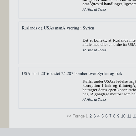
omsÃ¦ttes til handlinger, ligesom
Af Hizb ut Tahrir
Ruslands og USAs manÃ¸vrering i Syrien
Det er korrekt, at Ruslands int
aftale med eller en ordre fra USA.
Af Hizb ut Tahrir
USA har i 2016 kastet 24.287 bomber over Syrien og Irak
Kuffar under USAâs ledelse har 
korruption i Irak og tilintetg
betragter deres egen konspira
bag lÃ¸gnagtige mottoer som bek
Af Hizb ut Tahrir
<< Forrige
1
2
3
4
5
6
7
8
9
10
11
1