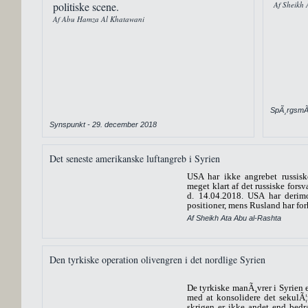
politiske scene.
Af Sheikh 
Af Abu Hamza Al Khatawani
SpÃ¸rgsmÃ¥
Synspunkt - 29. december 2018
Det seneste amerikanske luftangreb i Syrien
USA har ikke angrebet russisk
meget klart af det russiske fors
d. 14.04.2018. USA har derimo
positioner, mens Rusland har forho
Af Sheikh Ata Abu al-Rashta
Den tyrkiske operation olivengren i det nordlige Syrien
De tyrkiske manÃ¸vrer i Syrien er
med at konsolidere det sekulÃ
skrigen er ikke andet end bedr