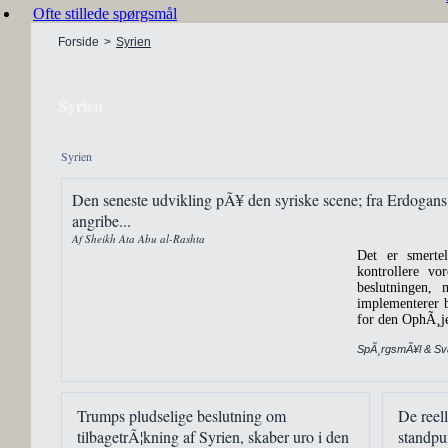
Ofte stillede spørgsmål
Forside
>
Syrien
Syrien
Syrien
Den seneste udvikling pÃ¥ den syriske scene; fra Erdogans o
angribe...
Af Sheikh Ata Abu al-Rashta
Det er smertel
kontrollere vo
beslutningen,
implementerer 
for den OphÃ¸je
SpÃ¸rgsmÃ¥l & Sv
Trumps pludselige beslutning om
De reell
tilbagetrÃ¦kning af Syrien, skaber uro i den
standpun