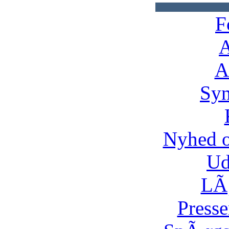
F
A
A
Syn
Nyhed 
Ud
LÃ¸
Presse