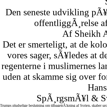
Den seneste udvikling pÃ¥
offentliggÃ¸relse af
Af Sheikh A
Det er smerteligt, at de kolo
vores sager, sÃ¥ledes at 
regenterne i muslimernes l
uden at skamme sig over fo
Hans
SpÃ¸rgsmÃ¥l & Sv
Trumps pludselige beslutning om tilbagetrÃ¦kning af Syrien, skaber uro 