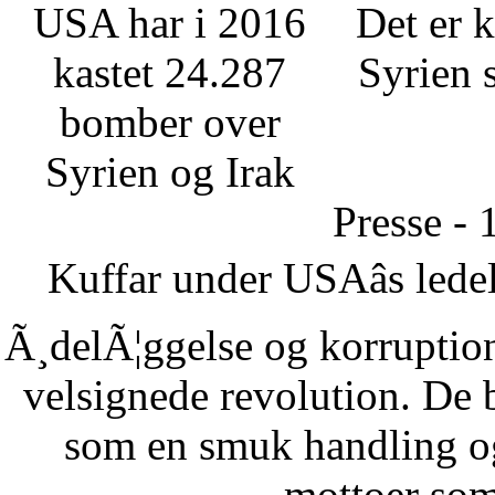
USA har i 2016
Det er k
kastet 24.287
Syrien 
bomber over
Syrien og Irak
Presse - 
Kuffar under USAâs ledel
Ã¸delÃ¦ggelse og korruption
velsignede revolution. De 
som en smuk handling o
mottoer som