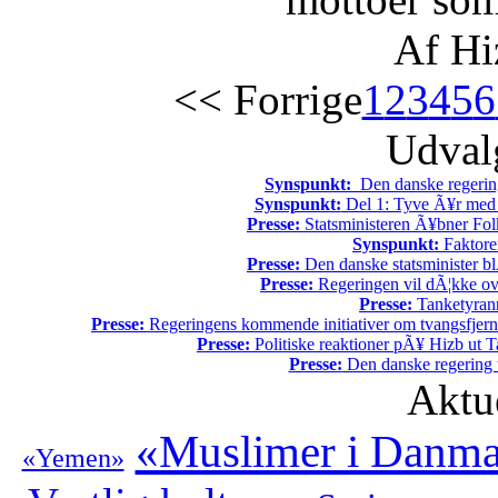
Af Hi
<< Forrige
1
2
3
4
5
6
Udvalg
Synspunkt:
Den danske regering 
Synspunkt:
Del 1: Tyve Ã¥r med 
Presse:
Statsministeren Ã¥bner Fol
Synspunkt:
Faktore
Presse:
Den danske statsminister bl
Presse:
Regeringen vil dÃ¦kke ov
Presse:
Tanketyrann
Presse:
Regeringens kommende initiativer om tvangsfjerne
Presse:
Politiske reaktioner pÃ¥ Hizb ut Ta
Presse:
Den danske regering tv
Aktu
«Muslimer i Danm
«Yemen»