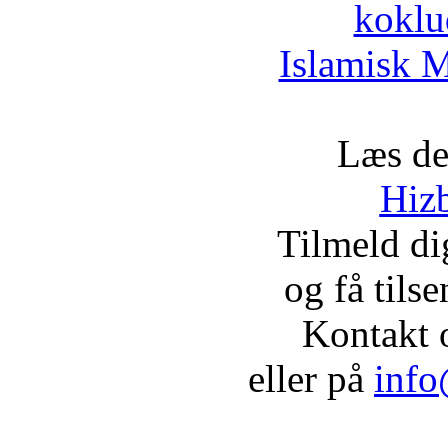
koklu
Islamisk M
Læs de
Hizb
Tilmeld d
og få tils
Kontakt 
eller på
info