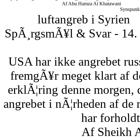
Af Abu Hamza Al Khatawani
Synspunkt
luftangreb i Syrien
SpÃ¸rgsmÃ¥l & Svar - 14. 
USA har ikke angrebet russ
fremgÃ¥r meget klart af d
erklÃ¦ring denne morgen, 
angrebet i nÃ¦rheden af de 
har forholdt 
Af Sheikh A