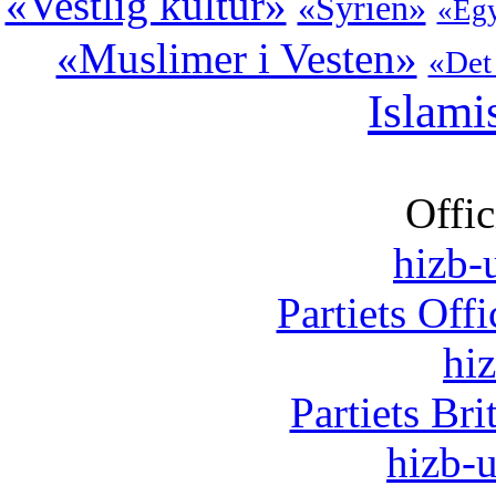
«Vestlig kultur»
«Syrien»
«Eg
«Muslimer i Vesten»
«Det
Islami
Offic
hizb-u
Partiets Off
hi
Partiets Br
hizb-u