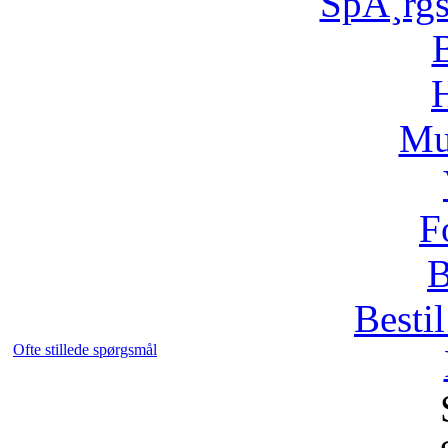
SpÃ¸rg
H
Mu
F
B
Bestil
Ofte stillede spørgsmål