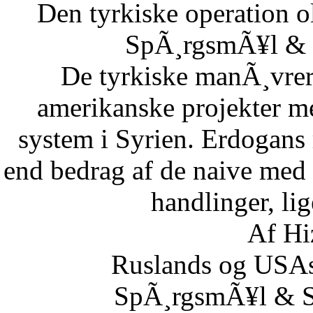
Den tyrkiske operation o
SpÃ¸rgsmÃ¥l & S
De tyrkiske manÃ¸vrer i
amerikanske projekter me
system i Syrien. Erdogans
end bedrag af de naive med 
handlinger, lig
Af Hi
Ruslands og USAs
SpÃ¸rgsmÃ¥l & Sv