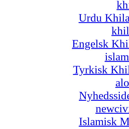
kh
Urdu Khil
khi
Engelsk Khi
islam
Tyrkisk Khi
al
Nyhedssid
newciv
Islamisk M