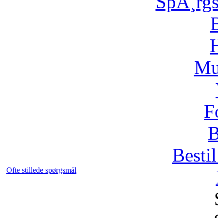
SpÃ¸rg
H
Mu
F
B
Bestil
Ofte stillede spørgsmål