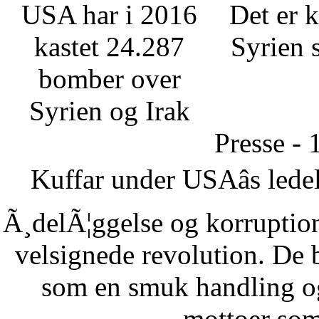
USA har i 2016
Det er k
kastet 24.287
Syrien 
bomber over
Syrien og Irak
Presse - 
Kuffar under USAâs ledel
Ã¸delÃ¦ggelse og korruption
velsignede revolution. De 
som en smuk handling o
mottoer som