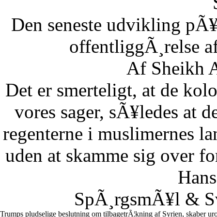
Den seneste udvikling pÃ¥
offentliggÃ¸relse af
Af Sheikh A
Det er smerteligt, at de kolo
vores sager, sÃ¥ledes at 
regenterne i muslimernes l
uden at skamme sig over fo
Hans
SpÃ¸rgsmÃ¥l & Sv
Trumps pludselige beslutning om tilbagetrÃ¦kning af Syrien, skaber uro 