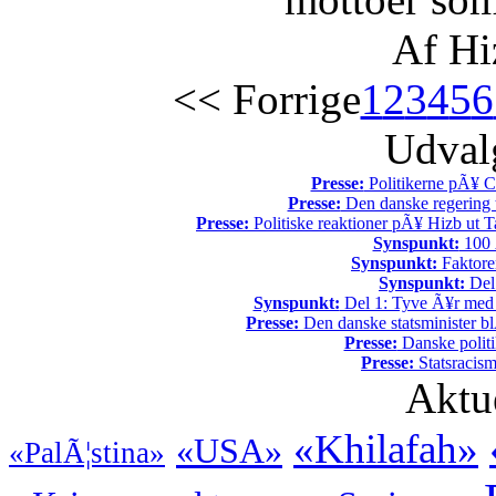
Af Hi
<< Forrige
1
2
3
4
5
6
Udvalg
Presse:
Politikerne pÃ¥ Ch
Presse:
Den danske regering tv
Presse:
Politiske reaktioner pÃ¥ Hizb ut Ta
Synspunkt:
100 Ã
Synspunkt:
Faktore
Synspunkt:
Del 
Synspunkt:
Del 1: Tyve Ã¥r med 
Presse:
Den danske statsminister bl
Presse:
Danske politi
Presse:
Statsracis
Aktu
«Khilafah»
«USA»
«PalÃ¦stina»