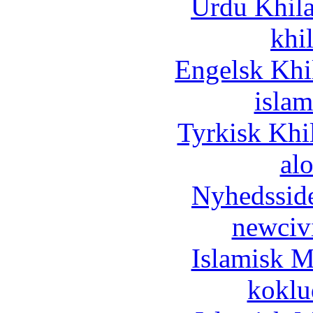
Urdu Khil
khi
Engelsk Khi
islam
Tyrkisk Khi
al
Nyhedssid
newciv
Islamisk M
koklu