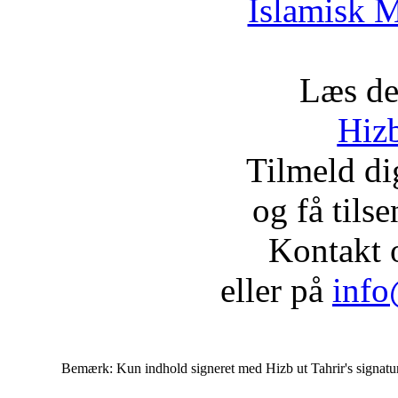
Islamisk M
Læs de
Hizb
Tilmeld d
og få tils
Kontakt 
eller på
info
Bemærk: Kun indhold signeret med Hizb ut Tahrir's signatur af