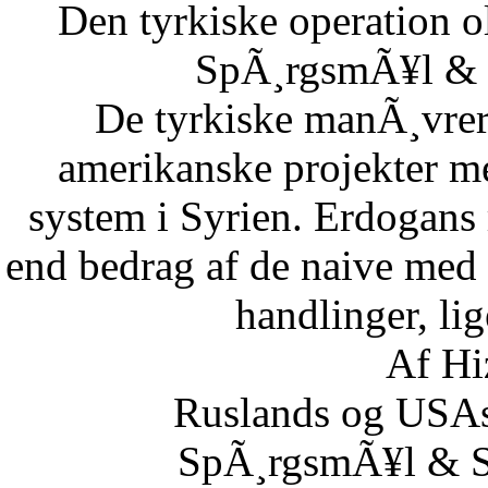
Den tyrkiske operation o
SpÃ¸rgsmÃ¥l & S
De tyrkiske manÃ¸vrer i
amerikanske projekter me
system i Syrien. Erdogans
end bedrag af de naive med 
handlinger, lig
Af Hi
Ruslands og USAs
SpÃ¸rgsmÃ¥l & Sv