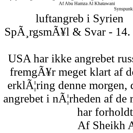
Af Abu Hamza Al Khatawani
Synspunkt
luftangreb i Syrien
SpÃ¸rgsmÃ¥l & Svar - 14. 
USA har ikke angrebet russ
fremgÃ¥r meget klart af d
erklÃ¦ring denne morgen, 
angrebet i nÃ¦rheden af de 
har forholdt 
Af Sheikh A