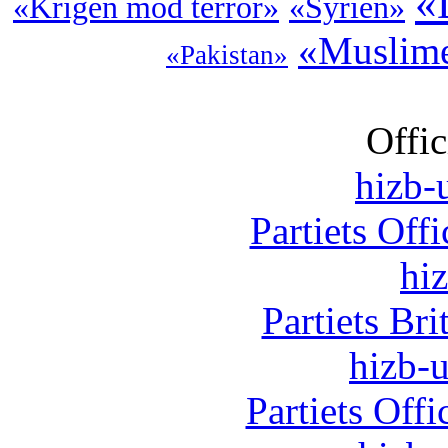
«
«Krigen mod terror»
«Syrien»
«Muslime
«Pakistan»
Offic
hizb-u
Partiets Off
hi
Partiets Br
hizb-u
Partiets Off