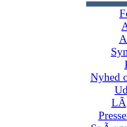
F
A
A
Syn
Nyhed 
Ud
LÃ¸
Presse