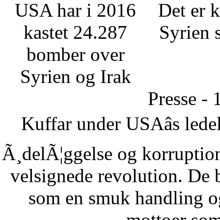
USA har i 2016
Det er k
kastet 24.287
Syrien 
bomber over
Syrien og Irak
Presse - 
Kuffar under USAâs ledel
Ã¸delÃ¦ggelse og korruption
velsignede revolution. De 
som en smuk handling o
mottoer som