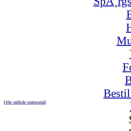
SpÃ¸rg
H
Mu
F
B
Bestil
Ofte stillede spørgsmål