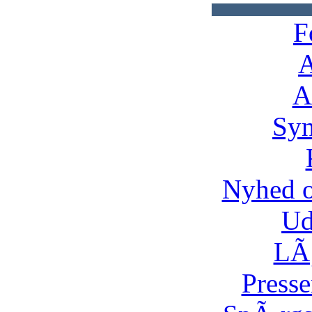
F
A
A
Syn
Nyhed 
Ud
LÃ¸
Presse