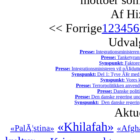
Af Hi
<< Forrige
1
2
3
4
5
6
Udvalg
Presse:
Integrationsministeren
Presse:
Tanketyrann
Synspunkt:
Faktore
Presse:
Integrationsministeren vil pÃ¥dutt
Synspunkt:
Del 1: Tyve Ã¥r med 
Synspunkt:
Vores k
Presse:
Terrorpolitikken anvende
Presse:
Danske politi
Presse:
Den danske regering unde
Synspunkt:
Den danske regering 
Aktu
«Khilafah»
«PalÃ¦stina»
«Afgh