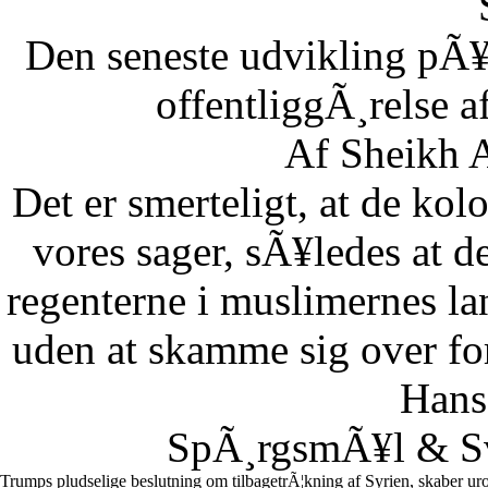
Den seneste udvikling pÃ¥
offentliggÃ¸relse af
Af Sheikh A
Det er smerteligt, at de kolo
vores sager, sÃ¥ledes at 
regenterne i muslimernes l
uden at skamme sig over fo
Hans
SpÃ¸rgsmÃ¥l & Sv
Trumps pludselige beslutning om tilbagetrÃ¦kning af Syrien, skaber uro 