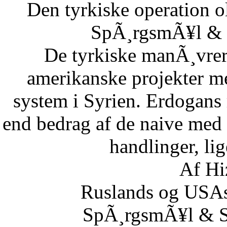
Den tyrkiske operation o
SpÃ¸rgsmÃ¥l & S
De tyrkiske manÃ¸vrer i
amerikanske projekter me
system i Syrien. Erdogans
end bedrag af de naive med 
handlinger, lig
Af Hi
Ruslands og USAs
SpÃ¸rgsmÃ¥l & Sv