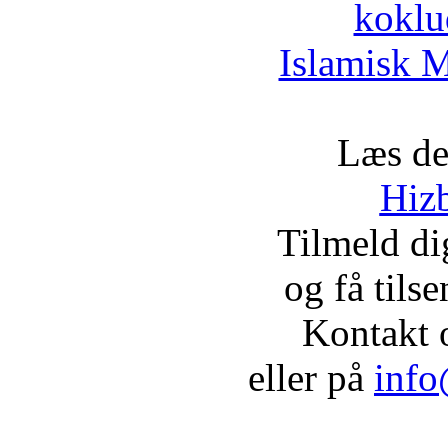
koklu
Islamisk M
Læs de
Hizb
Tilmeld d
og få tils
Kontakt 
eller på
info