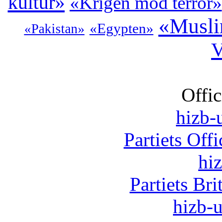
kultur»
«Krigen mod terror»
«Musli
«Egypten»
«Pakistan»
V
Offic
hizb-u
Partiets Off
hi
Partiets Br
hizb-u