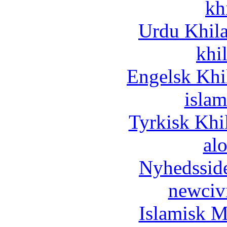
kh
Urdu Khil
khi
Engelsk Khi
islam
Tyrkisk Khi
al
Nyhedssid
newciv
Islamisk M