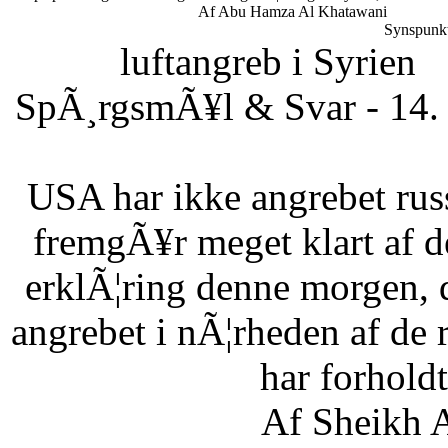
Af Abu Hamza Al Khatawani
Synspunkt
luftangreb i Syrien
SpÃ¸rgsmÃ¥l & Svar - 14. 
USA har ikke angrebet russ
fremgÃ¥r meget klart af d
erklÃ¦ring denne morgen, 
angrebet i nÃ¦rheden af de 
har forholdt 
Af Sheikh A