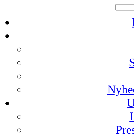
Nyhe
U
Pre