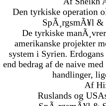
Af Sheikh 
Den tyrkiske operation o
SpÃ¸rgsmÃ¥l & S
De tyrkiske manÃ¸vrer i
amerikanske projekter me
system i Syrien. Erdogans
end bedrag af de naive med 
handlinger, lig
Af Hi
Ruslands og USAs