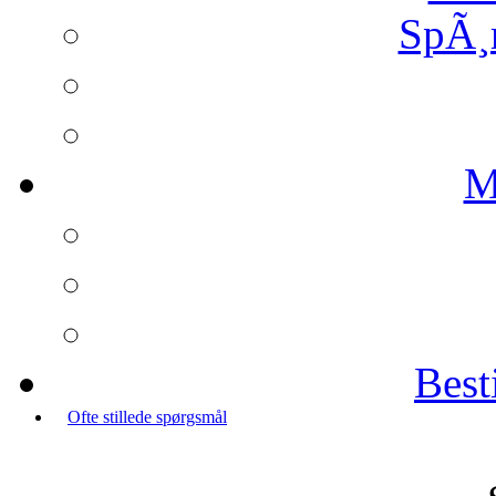
SpÃ¸
M
Best
Ofte stillede spørgsmål