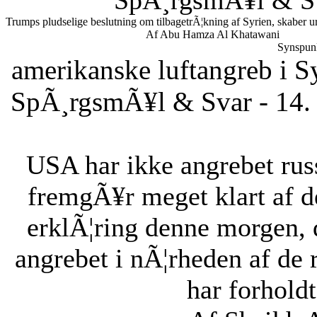
SpÃ¸rgsmÃ¥l & Sv
Trumps pludselige beslutning om tilbagetrÃ¦kning af Syrien, skaber ur
Af Abu Hamza Al Khatawani
Synspunk
amerikanske luftangreb i S
SpÃ¸rgsmÃ¥l & Svar - 14. 
USA har ikke angrebet russ
fremgÃ¥r meget klart af d
erklÃ¦ring denne morgen,
angrebet i nÃ¦rheden af de 
har forholdt 