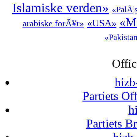
Islamiske verden»
«PalÃ¦
«Mu
«USA»
arabiske forÃ¥r»
«Pakista
Offic
hizb
Partiets Of
h
Partiets B