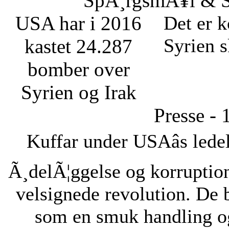
SpÃ¸rgsmÃ¥l & Sv
USA har i 2016
Det er k
Syrien s
kastet 24.287
bomber over
Syrien og Irak
Presse - 
Kuffar under USAâs ledel
Ã¸delÃ¦ggelse og korruption
velsignede revolution. De 
som en smuk handling o