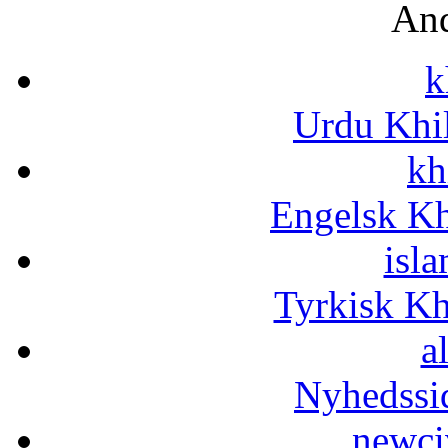
And
k
Urdu Khi
kh
Engelsk Kh
isla
Tyrkisk K
a
Nyhedssi
newci