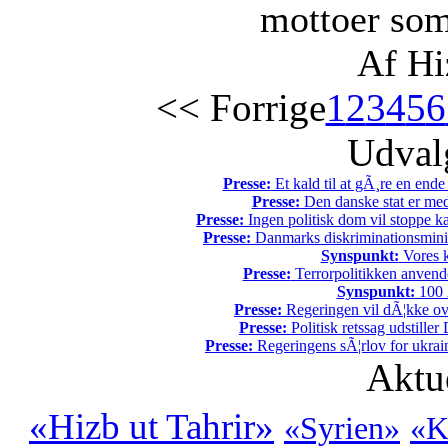
mottoer som
Af Hi
<< Forrige
1
2
3
4
5
6
Udvalg
Presse:
Et kald til at gÃ¸re en end
Presse:
Den danske stat er med
Presse:
Ingen politisk dom vil stoppe kal
Presse:
Danmarks diskriminationsminist
Synspunkt:
Vores k
Presse:
Terrorpolitikken anvende
Synspunkt:
100 Ã
Presse:
Regeringen vil dÃ¦kke ov
Presse:
Politisk retssag udstiller
Presse:
Regeringens sÃ¦rlov for ukrain
Aktu
«Hizb ut Tahrir»
«Syrien»
«K