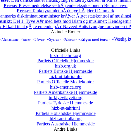
esse:
Den danske stat er medskyldig i undertrykkelsen af Kinas musli
Presse:
Pressemeddelelse vedrÃ¸rende eksplosionen i Beiruts havn
Presse:
Tanketyranniet nÃ¥r nye hÃ¸jder i Danmark
nmarks diskriminationsminister krÃ¦ver Ã¸get statskontrol af muslimsk
punkt:
Del 1: Tyve Ã¥r med hetz mod Islam og muslimer: Kendsgerni
:
Et kald til at gÃ¸re en ende pÃ¥ Naveed Butts tvungne forsvinden i P
Aktuelle Emner
«Vestlig k
«Syrien»
«Krigen mod terror»
«Afghanistan»
«Libyen»
«Pakistan»
«Yemen»
Officielle Links
hizb-ut-tahrir.org
Partiets Officielle Hjemmeside
hizb.org.uk
Partiets Britiske Hjemmeside
hizb-ut-tahrir.info
Partiets Officielle Mediekontor
hizb-america.org
Partiets Amerikanske Hjemmeside
turkiyevilayeti.org
Partiets Tyrkiske Hjemmeside
hizb-ut-tahrir.nl
Partiets Hollandske Hjemmeside
hizb-australia.org
Partiets Australske Hjemmeside
Andre Links