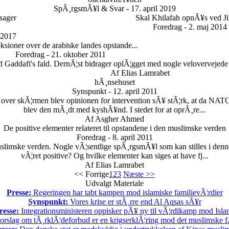
SpÃ¸rgsmÃ¥l & Svar - 17. april 2019
 sager
Skal Khilafah opnÃ¥s ved J
Foredrag - 2. maj 2014
 2017
ksioner over de arabiske landes opstande...
Foredrag - 21. oktober 2011
d Gaddafi's fald. DernÃ¦st bidrager oplÃ¦gget med nogle velovervejede
Af Elias Lamrabet
hÃ¸nsehuset
Synspunkt - 12. april 2011
ver skÃ¦rmen blev opinionen for intervention sÃ¥ stÃ¦rk, at da NATO 
blev den mÃ¸dt med kyshÃ¥nd. I stedet for at oprÃ¸re...
Af Asgher Ahmed
De positive elementer relateret til opstandene i den muslimske verden
Foredrag - 8. april 2011
limske verden. Nogle vÃ¦sentlige spÃ¸rgsmÃ¥l som kan stilles i denn
vÃ¦ret positive? Og hvilke elementer kan siges at have fj...
Af Elias Lamrabet
<< Forrige
1
2
3
Næste >>
Udvalgt Materiale
Presse:
Regeringen har tabt kampen mod islamiske familievÃ¦rdier
Synspunkt:
Vores krise er stÃ¸rre end Al Aqsas sÃ¥r
resse:
Integrationsministeren oppisker pÃ¥ ny til vÃ¦rdikamp mod Isla
rslag om tÃ¸rklÃ¦deforbud er en krigserklÃ¦ring mod det muslimske f