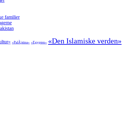
mer
e familier
ngerne
akistan
«Den Islamiske verden»
ultur»
«PalÃ¦stina»
«Egypten»