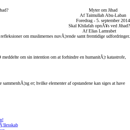
ihad?
Myter om Jihad
Af Taimullah Abu-Laban
Foredrag - 5. september 2014
Skal Khilafah opnÃ¥s ved Jihad?
Af Elias Lamrabet
 refleksioner om muslimernes nuvÃ¦rende samt fremtidige udfordringer.
meddelte om sin intention om at forhindre en humanitÃ¦r katastrofe,
e sammenhÃ¦ng er; hvilke elementer af opstandene kan siges at have
m!
Ã¦llesskab