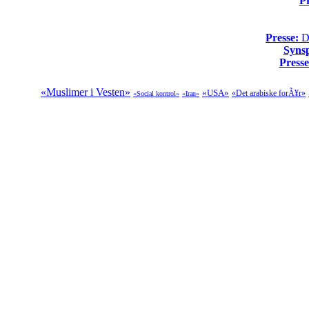
Pr
Presse:
Da
Syns
Presse
«Muslimer i Vesten»
«USA»
«Det arabiske forÃ¥r»
«Social kontrol»
«Iran»