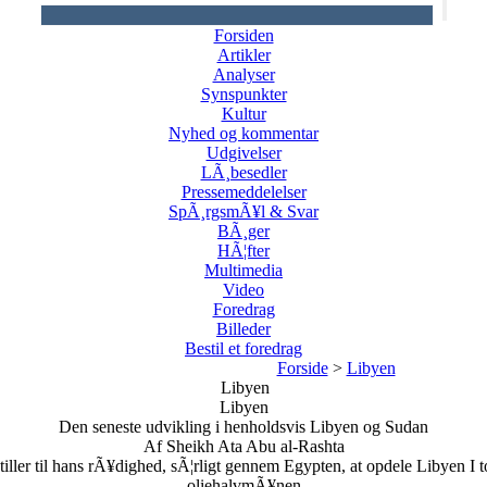
Forsiden
Artikler
Analyser
Synspunkter
Kultur
Nyhed og kommentar
Udgivelser
LÃ¸besedler
Pressemeddelelser
SpÃ¸rgsmÃ¥l & Svar
BÃ¸ger
HÃ¦fter
Multimedia
Video
Foredrag
Billeder
Bestil et foredrag
Forside
>
Libyen
Libyen
Libyen
Den seneste udvikling i henholdsvis Libyen og Sudan
Af Sheikh Ata Abu al-Rashta
iller til hans rÃ¥dighed, sÃ¦rligt gennem Egypten, at opdele Libyen I t
oliehalvmÃ¥nen