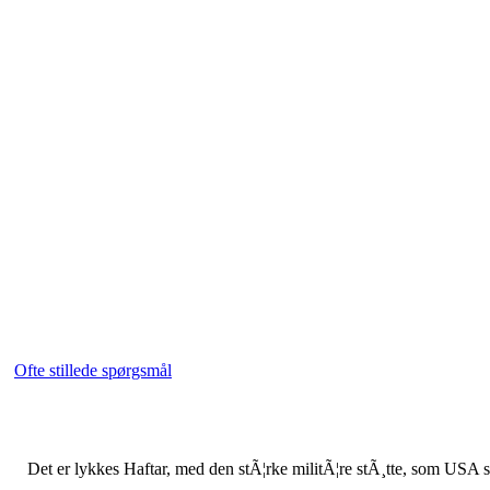
Ofte stillede spørgsmål
Det er lykkes Haftar, med den stÃ¦rke militÃ¦re stÃ¸tte, som USA st