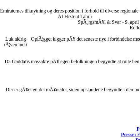
Emiraternes tilknytning og deres position i forhold til diverse regionale
Af Hizb ut Tahrir
SpÃ¸rgsmÃ¥l & Svar - 9. april
Refle
Luk aldrig
OplÃ¦gget kigger pÃ¥ det seneste nye i forbindelse me
rÃ¦ven ind i
Da Gaddafis massakre pÃ¥ egen befolkningen begyndte at rulle hen o
Der er gÃ¥et en del mÃ¥neder, siden opstandene begyndte i den mus
P
Presse:
Fo