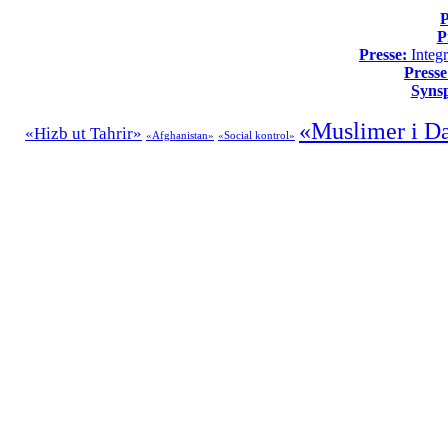
P
P
Presse:
Integr
Presse
Syns
«Muslimer i D
«Hizb ut Tahrir»
«Afghanistan»
«Social kontrol»