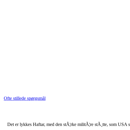
Ofte stillede spørgsmål
Det er lykkes Haftar, med den stÃ¦rke militÃ¦re stÃ¸tte, som USA st