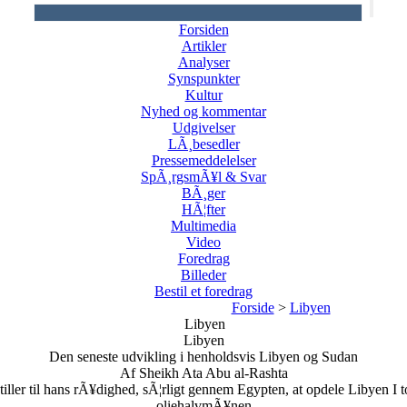
Forsiden
Artikler
Analyser
Synspunkter
Kultur
Nyhed og kommentar
Udgivelser
LÃ¸besedler
Pressemeddelelser
SpÃ¸rgsmÃ¥l & Svar
BÃ¸ger
HÃ¦fter
Multimedia
Video
Foredrag
Billeder
Bestil et foredrag
Forside
>
Libyen
Libyen
Libyen
Den seneste udvikling i henholdsvis Libyen og Sudan
Af Sheikh Ata Abu al-Rashta
iller til hans rÃ¥dighed, sÃ¦rligt gennem Egypten, at opdele Libyen I t
oliehalvmÃ¥nen