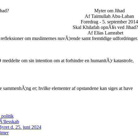
ihad?
Myter om Jihad
Af Taimullah Abu-Laban
Foredrag - 5. september 2014
Skal Khilafah opnÃ¥s ved Jihad?
Af Elias Lamrabet
 refleksioner om muslimernes nuvÃ¦rende samt fremtidige udfordringer.
meddelte om sin intention om at forhindre en humanitÃ¦r katastrofe,
e sammenhÃ¦ng er; hvilke elementer af opstandene kan siges at have
politik
Ã¦llesskab
ret d. 25. juni 2024
gimer