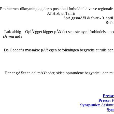
Emiraternes tilknytning og deres position i forhold til diverse regionale
Af Hizb ut Tahrir
SpÃ¸rgsmÃ¥l & Svar - 9. april
Refle
Luk aldrig
OplÃ¦gget kigger pÃ¥ det seneste nye i forbindelse me
rÃ¦ven ind i
Da Gaddafis massakre pÃ¥ egen befolkningen begyndte at rulle hen o
Der er gÃ¥et en del mÃ¥neder, siden opstandene begyndte i den mus
Presse
Presse:
Fo
Synspunkt:
Afslutte
Syn