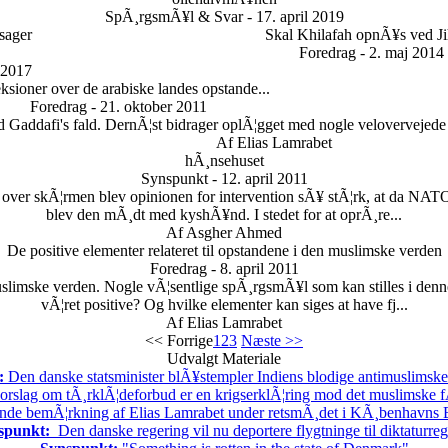
SpÃ¸rgsmÃ¥l & Svar - 17. april 2019
 sager
Skal Khilafah opnÃ¥s ved J
Foredrag - 2. maj 2014
 2017
ksioner over de arabiske landes opstande...
Foredrag - 21. oktober 2011
d Gaddafi's fald. DernÃ¦st bidrager oplÃ¦gget med nogle velovervejede
Af Elias Lamrabet
hÃ¸nsehuset
Synspunkt - 12. april 2011
ver skÃ¦rmen blev opinionen for intervention sÃ¥ stÃ¦rk, at da NATO 
blev den mÃ¸dt med kyshÃ¥nd. I stedet for at oprÃ¸re...
Af Asgher Ahmed
De positive elementer relateret til opstandene i den muslimske verden
Foredrag - 8. april 2011
limske verden. Nogle vÃ¦sentlige spÃ¸rgsmÃ¥l som kan stilles i denn
vÃ¦ret positive? Og hvilke elementer kan siges at have fj...
Af Elias Lamrabet
<< Forrige
1
2
3
Næste >>
Udvalgt Materiale
:
Den danske statsminister blÃ¥stempler Indiens blodige antimuslimske 
rslag om tÃ¸rklÃ¦deforbud er en krigserklÃ¦ring mod det muslimske f
nde bemÃ¦rkning af Elias Lamrabet under retsmÃ¸det i KÃ¸benhavns By
spunkt:
Den danske regering vil nu deportere flygtninge til diktaturre