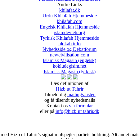
Andre Links
khilafat.dk
Urdu Khilafah Hjemmeside
khilafah.com
Engelsk Khilafah Hjemmeside
islamdevleti.org
Tyrkisk Khilafah Hjemmeside
alokab.info
Nyhedsside og Debatforum
newcivilisation.com
Islamisk Magasin (engelsk)
kokludegisim.net
Islamisk Magasin (tyrkisk)
Læs definitionen af
Hizb ut Tahrir
Tilmeld dig
mailings-listen
og få tilsendt nyhedsmails
Kontakt os
via formular
eller på
info@hizb-ut-tahrir.dk
d Hizb ut Tahrir's signatur afspejler partiets holdning. Alt andet materi