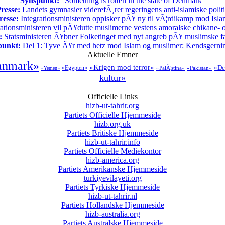
Synspunkt:
"Something is rotten in the state of Denmark"
resse:
Landets gymnasier viderefÃ¸rer regeringens anti-islamiske polit
resse:
Integrationsministeren oppisker pÃ¥ ny til vÃ¦rdikamp mod Isla
ationsministeren vil pÃ¥dutte muslimerne vestens amoralske chikane- o
:
Statsministeren Ã¥bner Folketinget med nyt angreb pÃ¥ muslimske fa
punkt:
Del 1: Tyve Ã¥r med hetz mod Islam og muslimer: Kendsgerni
Aktuelle Emner
anmark»
«Krigen mod terror»
«De
«Egypten»
«PalÃ¦stina»
«Pakistan»
«Yemen»
kultur»
Officielle Links
hizb-ut-tahrir.org
Partiets Officielle Hjemmeside
hizb.org.uk
Partiets Britiske Hjemmeside
hizb-ut-tahrir.info
Partiets Officielle Mediekontor
hizb-america.org
Partiets Amerikanske Hjemmeside
turkiyevilayeti.org
Partiets Tyrkiske Hjemmeside
hizb-ut-tahrir.nl
Partiets Hollandske Hjemmeside
hizb-australia.org
Partiets Australske Hjemmeside