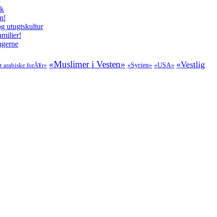
ik
m!
g utugtskultur
milier!
ngerne
«Muslimer i Vesten»
«Vestlig
t arabiske forÃ¥r»
«Syrien»
«USA»