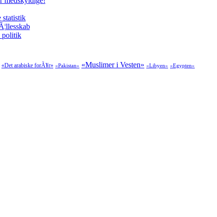
er medskyldige!
tatistik
Ã¦llesskab
politik
«Muslimer i Vesten»
«Det arabiske forÃ¥r»
«Pakistan»
«Libyen»
«Egypten»