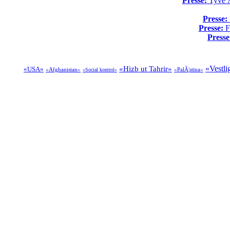
Presse:
Tyve Ã¥
Presse:
Presse:
Fo
Presse
«Vestli
«Hizb ut Tahrir»
«USA»
«Afghanistan»
«PalÃ¦stina»
«Social kontrol»