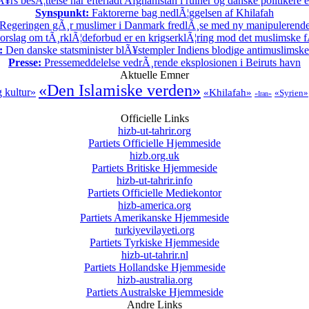
rs besÃ¦ttelse har efterladt Afghanistan i ruiner og danske politikere 
Synspunkt:
Faktorerne bag nedlÃ¦ggelsen af Khilafah
Regeringen gÃ¸r muslimer i Danmark fredlÃ¸se med ny manipulerende s
rslag om tÃ¸rklÃ¦deforbud er en krigserklÃ¦ring mod det muslimske f
:
Den danske statsminister blÃ¥stempler Indiens blodige antimuslimske 
Presse:
Pressemeddelelse vedrÃ¸rende eksplosionen i Beiruts havn
Aktuelle Emner
«Den Islamiske verden»
g kultur»
«Khilafah»
«Syrien»
«Iran»
Officielle Links
hizb-ut-tahrir.org
Partiets Officielle Hjemmeside
hizb.org.uk
Partiets Britiske Hjemmeside
hizb-ut-tahrir.info
Partiets Officielle Mediekontor
hizb-america.org
Partiets Amerikanske Hjemmeside
turkiyevilayeti.org
Partiets Tyrkiske Hjemmeside
hizb-ut-tahrir.nl
Partiets Hollandske Hjemmeside
hizb-australia.org
Partiets Australske Hjemmeside
Andre Links