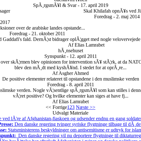
SpÃ¸rgsmÃ¥l & Svar - 17. april 2019
 sager
Skal Khilafah opnÃ¥s ved J
Foredrag - 2. maj 2014
 2017
ksioner over de arabiske landes opstande...
Foredrag - 21. oktober 2011
d Gaddafi's fald. DernÃ¦st bidrager oplÃ¦gget med nogle velovervejede
Af Elias Lamrabet
hÃ¸nsehuset
Synspunkt - 12. april 2011
ver skÃ¦rmen blev opinionen for intervention sÃ¥ stÃ¦rk, at da NATO 
blev den mÃ¸dt med kyshÃ¥nd. I stedet for at oprÃ¸re...
Af Asgher Ahmed
De positive elementer relateret til opstandene i den muslimske verden
Foredrag - 8. april 2011
limske verden. Nogle vÃ¦sentlige spÃ¸rgsmÃ¥l som kan stilles i denn
vÃ¦ret positive? Og hvilke elementer kan siges at have fj...
Af Elias Lamrabet
<< Forrige
1
2
3
Næste >>
Udvalgt Materiale
 ved lÃ¦re af Afghanistan-fiaskoen og udsender endnu en gang soldater t
Presse:
Den danske regering tvinger syriske flygtninge tilbage til dÃ¸d
sse:
Statsministerens beskyldninger om antisemitisme er udtryk for isl
spunkt:
Den danske regering vil nu deportere flygtninge til diktaturre