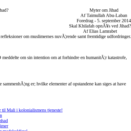
ihad?
Myter om Jihad
Af Taimullah Abu-Laban
Foredrag - 5. september 2014
Skal Khilafah opnÃ¥s ved Jihad?
Af Elias Lamrabet
 refleksioner om muslimernes nuvÃ¦rende samt fremtidige udfordringer.
meddelte om sin intention om at forhindre en humanitÃ¦r katastrofe,
e sammenhÃ¦ng er; hvilke elementer af opstandene kan siges at have
il Mali i kolonialismens tjeneste!
en
amhad
gimer