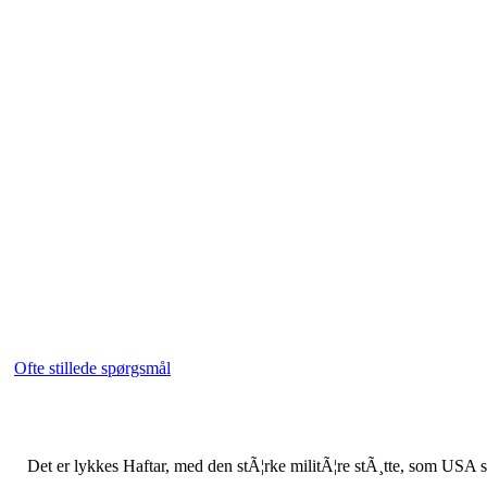
Ofte stillede spørgsmål
Det er lykkes Haftar, med den stÃ¦rke militÃ¦re stÃ¸tte, som USA st