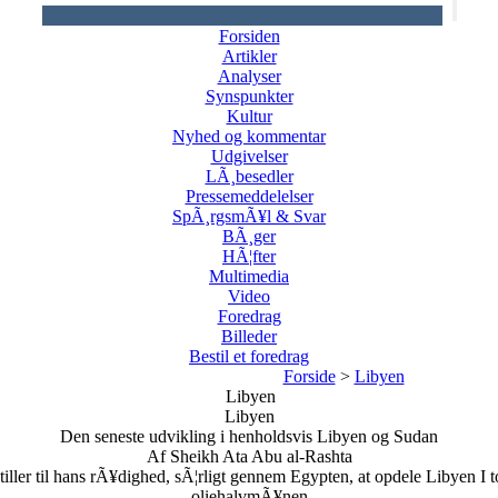
Forsiden
Artikler
Analyser
Synspunkter
Kultur
Nyhed og kommentar
Udgivelser
LÃ¸besedler
Pressemeddelelser
SpÃ¸rgsmÃ¥l & Svar
BÃ¸ger
HÃ¦fter
Multimedia
Video
Foredrag
Billeder
Bestil et foredrag
Forside
>
Libyen
Libyen
Libyen
Den seneste udvikling i henholdsvis Libyen og Sudan
Af Sheikh Ata Abu al-Rashta
iller til hans rÃ¥dighed, sÃ¦rligt gennem Egypten, at opdele Libyen I t
oliehalvmÃ¥nen