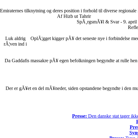
Emiraternes tilknytning og deres position i forhold til diverse regionale
Af Hizb ut Tahrir
SpÃ¸rgsmÃ¥l & Svar - 9. april
Refle
Luk aldrig
OplÃ¦gget kigger pÃ¥ det seneste nye i forbindelse me
rÃ¦ven ind i
Da Gaddafis massakre pÃ¥ egen befolkningen begyndte at rulle hen o
Der er gÃ¥et en del mÃ¥neder, siden opstandene begyndte i den mus
Presse:
Den danske stat tager ikke
Pre
Syn