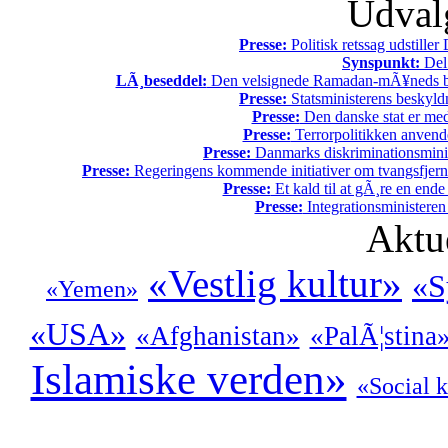
Udvalg
Presse:
Politisk retssag udstiller
Synspunkt:
Del 
LÃ¸beseddel:
Den velsignede Ramadan-mÃ¥neds beg
Presse:
Statsministerens beskyld
Presse:
Den danske stat er med
Presse:
Terrorpolitikken anvende
Presse:
Danmarks diskriminationsminist
Presse:
Regeringens kommende initiativer om tvangsfjerne
Presse:
Et kald til at gÃ¸re en end
Presse:
Integrationsministeren
Aktu
«Vestlig kultur»
«S
«Yemen»
«USA»
«Afghanistan»
«PalÃ¦stina
Islamiske verden»
«Social k