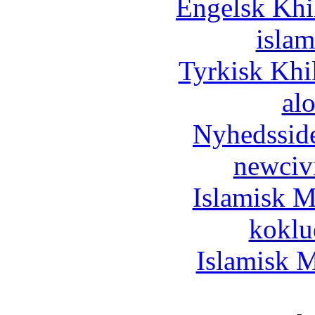
Engelsk Khi
islam
Tyrkisk Khi
al
Nyhedssid
newciv
Islamisk M
koklu
Islamisk M