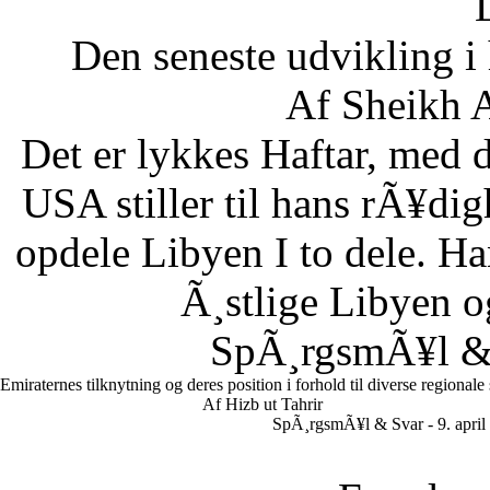
Den seneste udvikling 
Af Sheikh A
Det er lykkes Haftar, med d
USA stiller til hans rÃ¥di
opdele Libyen I to dele. Ha
Ã¸stlige Libyen 
SpÃ¸rgsmÃ¥l & S
Emiraternes tilknytning og deres position i forhold til diverse regionale
Af Hizb ut Tahrir
SpÃ¸rgsmÃ¥l & Svar - 9. april