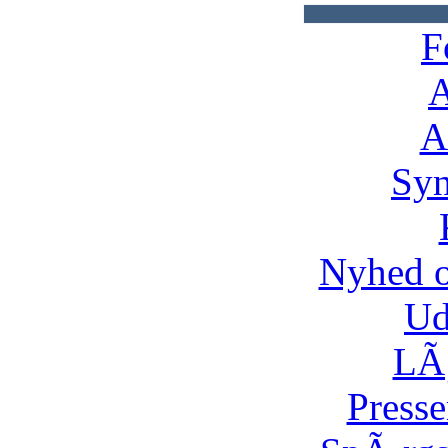
F
A
A
Syn
Nyhed 
Ud
LÃ¸
Presse