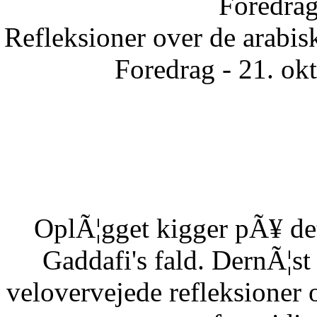
Foredrag
Refleksioner over de arabisk
Foredrag - 21. ok
OplÃ¦gget kigger pÃ¥ det
Gaddafi's fald. DernÃ¦s
velovervejede refleksioner