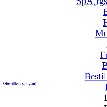
SpÃ¸rg
H
Mu
F
B
Bestil
Ofte stillede spørgsmål