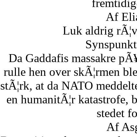
fremtidig
Af Eli
Luk aldrig rÃ¦
Synspunkt 
Da Gaddafis massakre pÃ¥
rulle hen over skÃ¦rmen bl
stÃ¦rk, at da NATO meddelte
en humanitÃ¦r katastrofe,
stedet fo
Af As