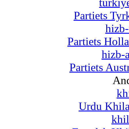
turkiy
Partiets Ty
hizb-
Partiets Hol
hizb-a
Partiets Aus
And
kh
Urdu Khil
khi