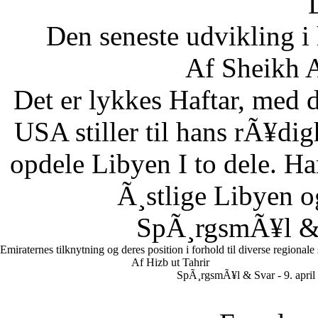
Den seneste udvikling 
Af Sheikh A
Det er lykkes Haftar, med d
USA stiller til hans rÃ¥di
opdele Libyen I to dele. Ha
Ã¸stlige Libyen 
SpÃ¸rgsmÃ¥l & S
Emiraternes tilknytning og deres position i forhold til diverse regionale
Af Hizb ut Tahrir
SpÃ¸rgsmÃ¥l & Svar - 9. april