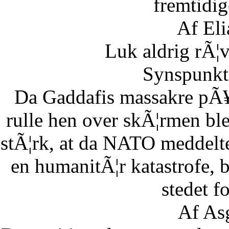
fremtidig
Af Eli
Luk aldrig rÃ¦
Synspunkt 
Da Gaddafis massakre pÃ¥
rulle hen over skÃ¦rmen bl
stÃ¦rk, at da NATO meddelte
en humanitÃ¦r katastrofe,
stedet fo
Af As