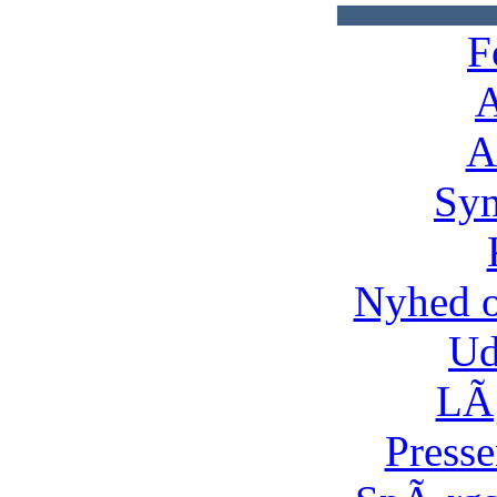
F
A
A
Syn
Nyhed 
Ud
LÃ¸
Presse