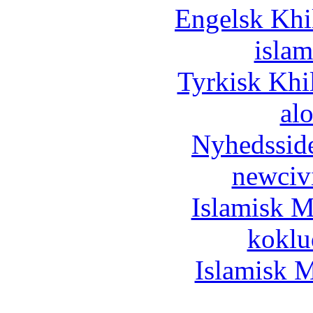
Engelsk Khi
islam
Tyrkisk Khi
al
Nyhedssid
newciv
Islamisk M
koklu
Islamisk M