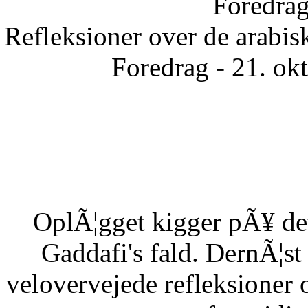
Foredrag
Refleksioner over de arabisk
Foredrag - 21. ok
OplÃ¦gget kigger pÃ¥ det
Gaddafi's fald. DernÃ¦s
velovervejede refleksioner