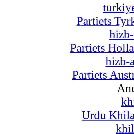
turkiy
Partiets Ty
hizb-
Partiets Hol
hizb-a
Partiets Aus
And
kh
Urdu Khil
khi