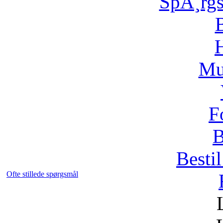
SpÃ¸rg
H
Mu
F
B
Bestil
Ofte stillede spørgsmål