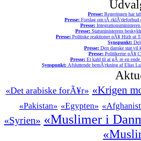
Udvalg
Presse:
Regeringen har tab
Presse:
Forslag om tÃ¸rklÃ¦deforbud e
Presse:
Integrationsministeren
Presse:
Statsministerens beskyld
Presse:
Politiske reaktioner pÃ¥ Hizb ut Ta
Synspunkt:
Del 
Presse:
Den danske stat vil kr
Presse:
Politikerne pÃ¥ Ch
Presse:
Et kald til at gÃ¸re en end
Synspunkt:
Afsluttende bemÃ¦rkning af Elias La
Aktu
«Krigen mo
«Det arabiske forÃ¥r»
«Pakistan»
«Egypten»
«Afghanis
«Muslimer i Dan
«Syrien»
«Muslim