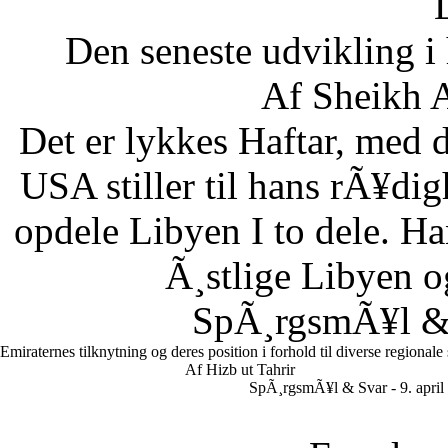
Den seneste udvikling 
Af Sheikh A
Det er lykkes Haftar, med d
USA stiller til hans rÃ¥di
opdele Libyen I to dele. Ha
Ã¸stlige Libyen 
SpÃ¸rgsmÃ¥l & S
Emiraternes tilknytning og deres position i forhold til diverse regionale
Af Hizb ut Tahrir
SpÃ¸rgsmÃ¥l & Svar - 9. april