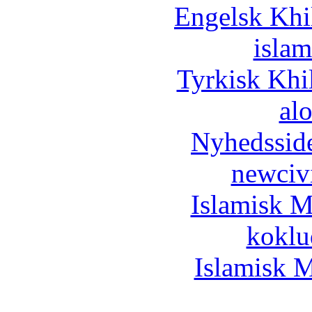
Engelsk Khi
islam
Tyrkisk Khi
al
Nyhedssid
newciv
Islamisk M
koklu
Islamisk M