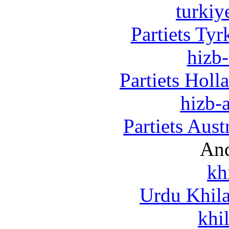
turkiy
Partiets Ty
hizb-
Partiets Hol
hizb-a
Partiets Aus
And
kh
Urdu Khil
khi