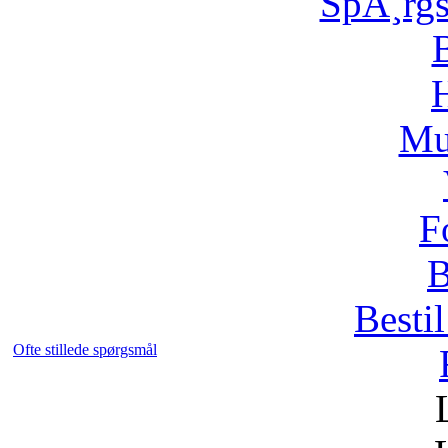
SpÃ¸rg
H
Mu
F
B
Bestil
Ofte stillede spørgsmål