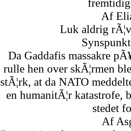
fremtidig
Af Eli
Luk aldrig rÃ¦
Synspunkt 
Da Gaddafis massakre pÃ¥
rulle hen over skÃ¦rmen bl
stÃ¦rk, at da NATO meddelte
en humanitÃ¦r katastrofe,
stedet fo
Af As