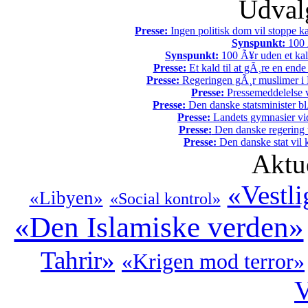
Udvalg
Presse:
Ingen politisk dom vil stoppe kal
Synspunkt:
100 Ã
Synspunkt:
100 Ã¥r uden et kali
Presse:
Et kald til at gÃ¸re en end
Presse:
Regeringen gÃ¸r muslimer i 
Presse:
Pressemeddelelse v
Presse:
Den danske statsminister bl
Presse:
Landets gymnasier vide
Presse:
Den danske regering tv
Presse:
Den danske stat vil kr
Aktu
«Vestli
«Libyen»
«Social kontrol»
«Den Islamiske verden»
Tahrir»
«Krigen mod terror»
V