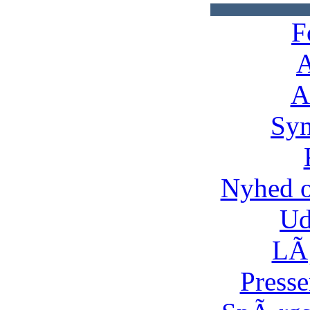
F
A
A
Syn
Nyhed 
Ud
LÃ¸
Presse