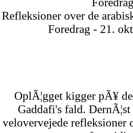
Foredrag
Refleksioner over de arabisk
Foredrag - 21. ok
OplÃ¦gget kigger pÃ¥ det
Gaddafi's fald. DernÃ¦s
velovervejede refleksioner