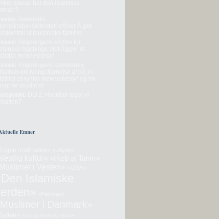
ilket ansvar har den islamiske
mmah?
resse:
Danmarks
skriminationsminister krÃ¦ver Ã¸get
atskontrol af muslimske familier
resse:
Regeringens sÃ¦rlov for
rainske flygtninge blotlÃ¦gger et
acistisk menneskesyn
resse:
Regeringens kommende
itiativer om tvangsfjernelse af bÃ¸rn
dstiller et kynisk menneskesyn og en
ragt for muslimer
ynspunkt:
Del 2: Hvordan tager vi
ebatten?
Aktuelle Emner
Krigen mod terror»
«Libyen»
Vestlig kultur»
«Hizb ut Tahrir»
Muslimer i Vesten»
«USA»
«Den Islamiske
verden»
«Pakistan»
Muslimer i Danmark»
Syrien»
«Social kontrol»
«Iran»