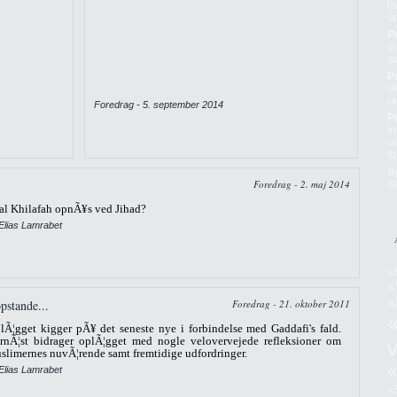
hv
u
P
di
st
P
uk
r
Foredrag - 5. september 2014
P
in
u
fo
S
Foredrag - 2. maj 2014
d
al Khilafah opnÃ¥s ved Jihad?
Elias Lamrabet
«
«
«
pstande...
Foredrag - 21. oktober 2011
lÃ¦gget kigger pÃ¥ det seneste nye i forbindelse med Gaddafi's fald.
rnÃ¦st bidrager oplÃ¦gget med nogle velovervejede refleksioner om
slimernes nuvÃ¦rende samt fremtidige udfordringer.
«
Elias Lamrabet
«