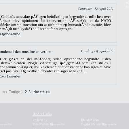
«
f
Synspunkt - 12. april 2011
 Gaddafis massakre pÃ¥ egen befolkningen begyndte at rulle hen over
Ã¦rmen blev opinionen for intervention sÃ¥ stÃ¦rk, at da NATO
ddelte om sin intention om at forhindre en humanitÃ¦r katastrofe, blev
n mÃ¸dt med kyshÃ¥nd. I stedet for at oprÃ¸re...
 Asgher Ahmed
pstandene i den muslimske verden
Foredrag - 8. april 2011
r er gÃ¥et en del mÃ¥neder, siden opstandene begyndte i den
slimske verden. Nogle vÃ¦sentlige spÃ¸rgsmÃ¥l som kan stilles i
nne sammenhÃ¦ng er; hvilke elementer af opstandene kan siges at have
¦ret positive? Og hvilke elementer kan siges at have fj...
Elias Lamrabet
<< Forrige
1
2
3
Næste >>
Andre Links
khilafat.dk
khilafah.com
Hjemmeside
Urdu Khilafah Hjemmeside
Engelsk Khilafah Hjemmeside