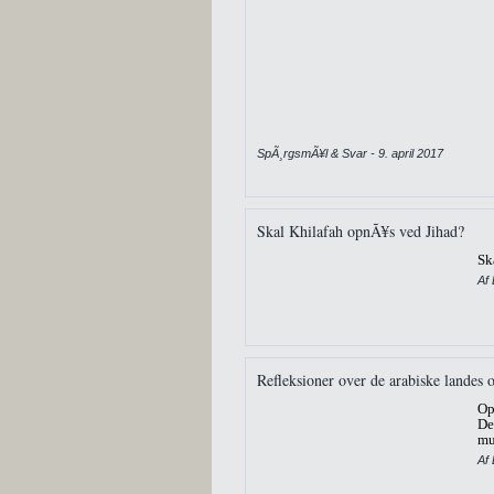
SpÃ¸rgsmÃ¥l & Svar - 9. april 2017
Skal Khilafah opnÃ¥s ved Jihad?
Sk
Af 
Refleksioner over de arabiske landes o
Op
De
mu
Af 