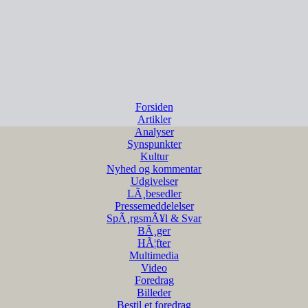
Forsiden
Artikler
Analyser
Synspunkter
Kultur
Nyhed og kommentar
Udgivelser
LÃ¸besedler
Pressemeddelelser
SpÃ¸rgsmÃ¥l & Svar
BÃ¸ger
HÃ¦fter
Multimedia
Video
Foredrag
Billeder
Bestil et foredrag