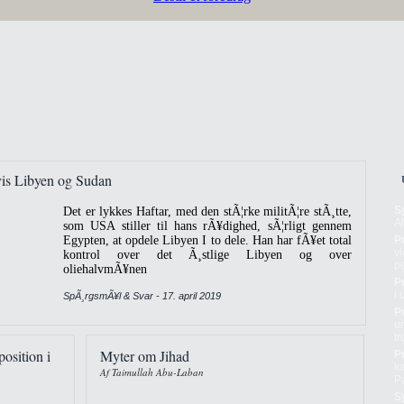
vis Libyen og Sudan
S
Det er lykkes Haftar, med den stÃ¦rke militÃ¦re stÃ¸tte,
A
som USA stiller til hans rÃ¥dighed, sÃ¦rligt gennem
Egypten, at opdele Libyen I to dele. Han har fÃ¥et total
P
vi
kontrol over det Ã¸stlige Libyen og over
po
oliehalvmÃ¥nen
P
i
SpÃ¸rgsmÃ¥l & Svar - 17. april 2019
P
un
t
position i
Myter om Jihad
P
ka
Af Taimullah Abu-Laban
Pa
S