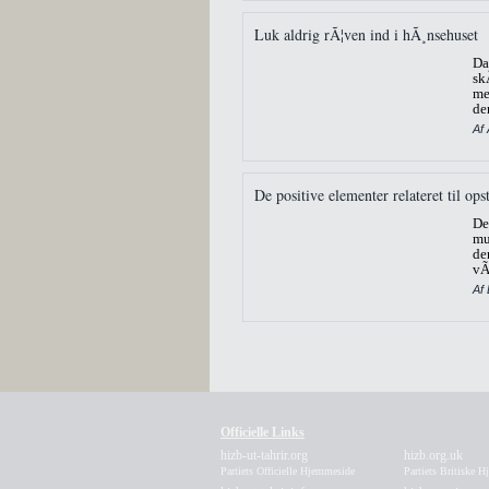
Luk aldrig rÃ¦ven ind i hÃ¸nsehuset
Da
sk
me
de
Af
De positive elementer relateret til o
De
mu
de
vÃ
Af 
Officielle Links
hizb-ut-tahrir.org
hizb.org.uk
Partiets Officielle Hjemmeside
Partiets Britiske 