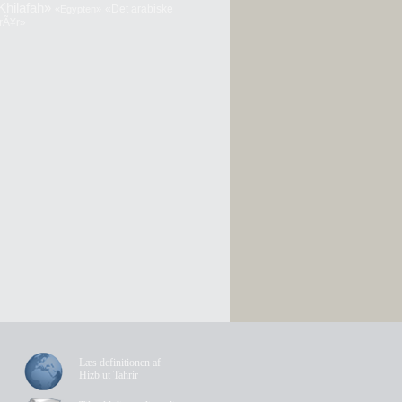
Khilafah»
«Det arabiske
«Egypten»
orÃ¥r»
Læs definitionen af
Hizb ut Tahrir