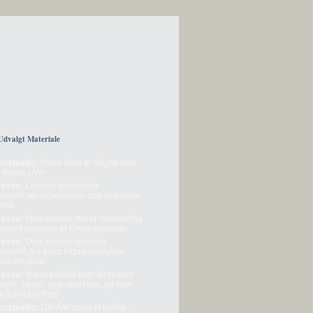
Udvalgt Materiale
ynspunkt:
Vores krise er stÃ¸rre end
l Aqsas sÃ¥r
resse:
Landets gymnasier
derefÃ¸rer regeringens anti-islamiske
litik
resse:
Den danske stat er medskyldig
 undertrykkelsen af Kinas muslimer
resse:
Den danske regering
derstÃ¸tter Iraks forbryderregime
rods blodbad
resse:
Ingen politisk dom vil stoppe
ldet: "Israel" skal udslettes, og hele
lÃ¦stina befries
ynspunkt:
100 Ã¥r uden et kalifat -