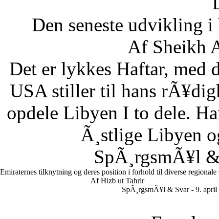
Den seneste udvikling 
Af Sheikh A
Det er lykkes Haftar, med d
USA stiller til hans rÃ¥di
opdele Libyen I to dele. Ha
Ã¸stlige Libyen 
SpÃ¸rgsmÃ¥l & S
Emiraternes tilknytning og deres position i forhold til diverse regionale
Af Hizb ut Tahrir
SpÃ¸rgsmÃ¥l & Svar - 9. april