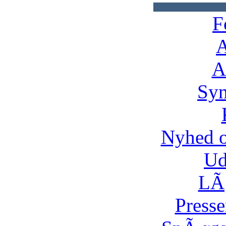
F
A
A
Syn
Nyhed 
Ud
LÃ¸
Presse