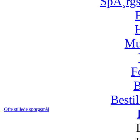
SpÃ¸rg
H
Mu
F
B
Bestil
Ofte stillede spørgsmål