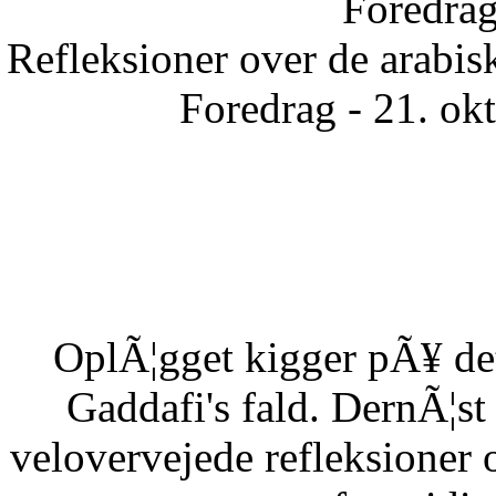
Foredrag
Refleksioner over de arabisk
Foredrag - 21. ok
OplÃ¦gget kigger pÃ¥ det
Gaddafi's fald. DernÃ¦s
velovervejede refleksioner