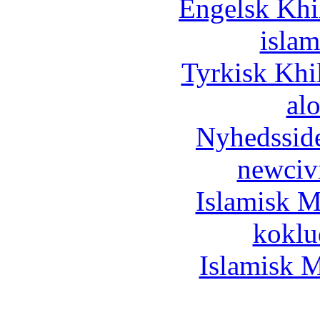
Engelsk Khi
islam
Tyrkisk Khi
al
Nyhedssid
newciv
Islamisk M
koklu
Islamisk M