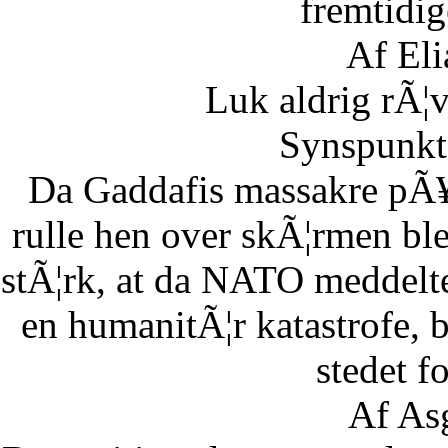
fremtidig
Af Eli
Luk aldrig rÃ¦
Synspunkt 
Da Gaddafis massakre pÃ¥
rulle hen over skÃ¦rmen bl
stÃ¦rk, at da NATO meddelte
en humanitÃ¦r katastrofe,
stedet fo
Af As