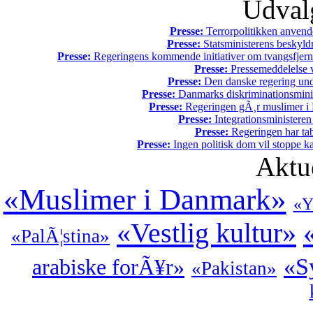
Udvalg
Presse:
Terrorpolitikken anvende
Presse:
Statsministerens beskyld
Presse:
Regeringens kommende initiativer om tvangsfjerne
Presse:
Pressemeddelelse v
Presse:
Den danske regering unde
Presse:
Danmarks diskriminationsminist
Presse:
Regeringen gÃ¸r muslimer i 
Presse:
Integrationsministeren
Presse:
Regeringen har tab
Presse:
Ingen politisk dom vil stoppe kal
Aktu
«Muslimer i Danmark»
«Y
«Vestlig kultur»
«PalÃ¦stina»
«S
arabiske forÃ¥r»
«Pakistan»