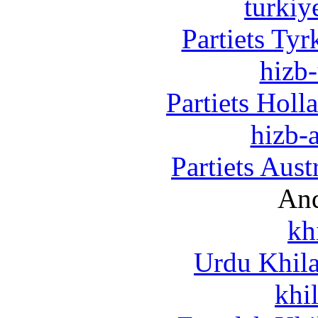
turkiy
Partiets Ty
hizb-
Partiets Hol
hizb-a
Partiets Aus
And
kh
Urdu Khil
khi