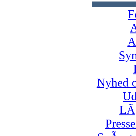
F
A
A
Syn
Nyhed 
Ud
LÃ¸
Presse