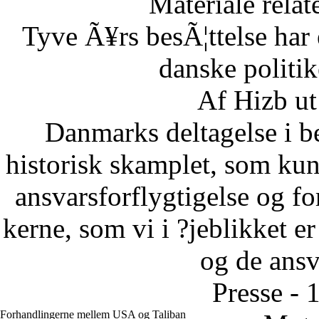
Materiale relat
Tyve Ã¥rs besÃ¦ttelse har 
danske politi
Af Hizb ut
Danmarks deltagelse i be
historisk skamplet, som kun 
ansvarsforflygtigelse og fo
kerne, som vi i ?jeblikket er
og de ansva
Presse - 
Forhandlingerne mellem USA og Taliban