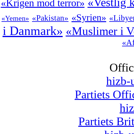
«Vestlig 
«Krigen mod terror»
«Syrien»
«Pakistan»
«Libye
«Yemen»
i Danmark»
«Muslimer i V
«Af
Offic
hizb-u
Partiets Off
hi
Partiets Br