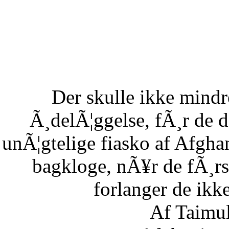
Der skulle ikke mind
Ã¸delÃ¦ggelse, fÃ¸r de 
unÃ¦gtelige fiasko af Afgha
bagkloge, nÃ¥r de fÃ¸rs
forlanger de ikke
Af Taimu