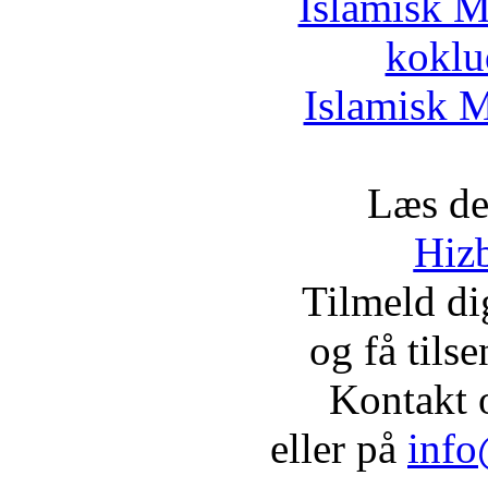
Islamisk M
koklu
Islamisk M
Læs de
Hizb
Tilmeld d
og få tils
Kontakt 
eller på
info