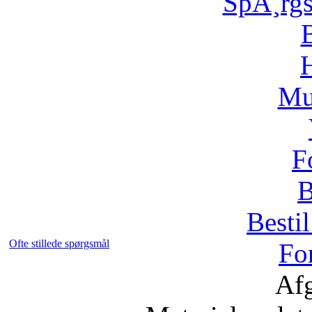
SpÃ¸rg
H
Mu
F
B
Bestil
Ofte stillede spørgsmål
Fo
Afg