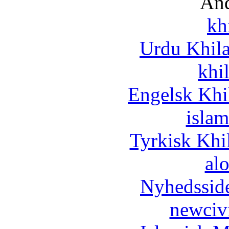
And
kh
Urdu Khil
khi
Engelsk Khi
islam
Tyrkisk Khi
al
Nyhedssid
newciv