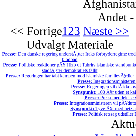
Afghanista
Andet -
<< Forrige
1
2
3
Næste >>
Udvalgt Materiale
Presse:
Den danske regering understÃ¸tter Iraks forbryderregime trod
blodbad
Presse:
Politiske reaktioner pÃ¥ Hizb ut Tahrirs islamiske standpunk
stadfÃ¦ster demokratiets fallit
Presse:
Regeringen har tabt kampen mod islamiske familievÃ¦rdier
Presse:
Integrationsministeren
Presse:
Regeringen vil dÃ¦kke ov
Synspunkt:
100 Ã¥r uden et kali
Presse:
Pressemeddelelse v
Presse:
Integrationsministeren vil pÃ¥dutt
Synspunkt:
Tyve Ã¥r med hetz af
Presse:
Politisk retssag udstiller
Aktu