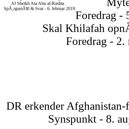
Myte
Af Sheikh Ata Abu al-Rashta
SpÃ¸rgsmÃ¥l & Svar - 6. februar 2019
Foredrag - 
Skal Khilafah opn
Foredrag - 2.
DR erkender Afghanistan-f
Synspunkt - 8. a