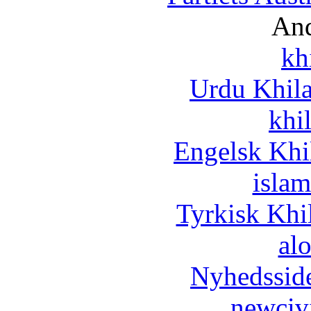
And
kh
Urdu Khil
khi
Engelsk Khi
islam
Tyrkisk Khi
al
Nyhedssid
newciv