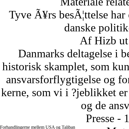
Materiale relat
Tyve Ã¥rs besÃ¦ttelse har 
danske politi
Af Hizb ut
Danmarks deltagelse i be
historisk skamplet, som kun 
ansvarsforflygtigelse og fo
kerne, som vi i ?jeblikket er
og de ansva
Presse - 
Forhandlingerne mellem USA og Taliban