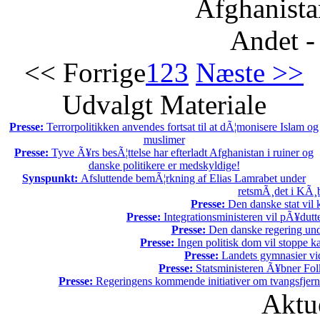
Afghanista
Andet -
<< Forrige
1
2
3
Næste >>
Udvalgt Materiale
Presse:
Terrorpolitikken anvendes fortsat til at dÃ¦monisere Islam og
muslimer
Presse:
Tyve Ã¥rs besÃ¦ttelse har efterladt Afghanistan i ruiner og
danske politikere er medskyldige!
Synspunkt:
Afsluttende bemÃ¦rkning af Elias Lamrabet under
retsmÃ¸det i KÃ¸b
Presse:
Den danske stat vil kr
Presse:
Integrationsministeren vil pÃ¥dutt
Presse:
Den danske regering unde
Presse:
Ingen politisk dom vil stoppe kal
Presse:
Landets gymnasier vide
Presse:
Statsministeren Ã¥bner Fol
Presse:
Regeringens kommende initiativer om tvangsfjerne
Aktu