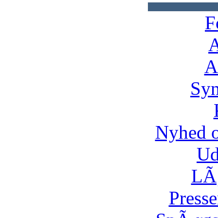
F
A
A
Syn
Nyhed 
Ud
LÃ¸
Presse