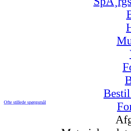
SpÃ¸rg
H
Mu
F
B
Bestil
Ofte stillede spørgsmål
Fo
Afg