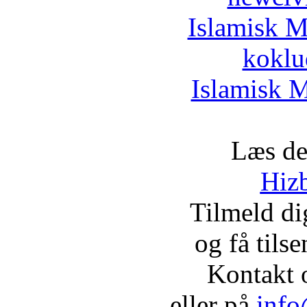
Islamisk M
koklu
Islamisk M
Læs de
Hizb
Tilmeld d
og få tils
Kontakt 
eller på
info