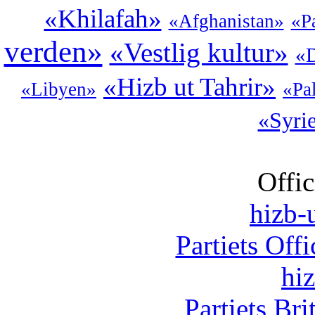
«Khilafah»
«Afghanistan»
«P
verden»
«Vestlig kultur»
«D
«Hizb ut Tahrir»
«Libyen»
«Pa
«Syri
Offic
hizb-u
Partiets Off
hi
Partiets Br