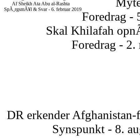
Myte
Af Sheikh Ata Abu al-Rashta
SpÃ¸rgsmÃ¥l & Svar - 6. februar 2019
Foredrag - 
Skal Khilafah opn
Foredrag - 2.
DR erkender Afghanistan-f
Synspunkt - 8. a