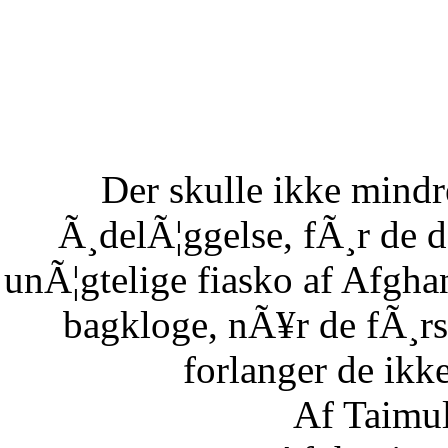
Der skulle ikke mind
Ã¸delÃ¦ggelse, fÃ¸r de 
unÃ¦gtelige fiasko af Afgha
bagkloge, nÃ¥r de fÃ¸rs
forlanger de ikke
Af Taimu