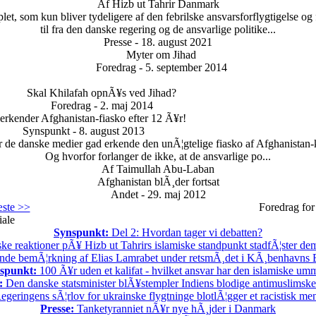
Af Hizb ut Tahrir Danmark
et, som kun bliver tydeligere af den febrilske ansvarsforflygtigelse og f
til fra den danske regering og de ansvarlige politike...
Presse - 18. august 2021
Myter om Jihad
Foredrag - 5. september 2014
Skal Khilafah opnÃ¥s ved Jihad?
Foredrag - 2. maj 2014
rkender Afghanistan-fiasko efter 12 Ã¥r!
Synspunkt - 8. august 2013
 de danske medier gad erkende den unÃ¦gtelige fiasko af Afghanistan-k
Og hvorfor forlanger de ikke, at de ansvarlige po...
Af Taimullah Abu-Laban
Afghanistan blÃ¸der fortsat
Andet - 29. maj 2012
ste >>
Foredrag for
iale
Synspunkt:
Del 2: Hvordan tager vi debatten?
ske reaktioner pÃ¥ Hizb ut Tahrirs islamiske standpunkt stadfÃ¦ster demo
nde bemÃ¦rkning af Elias Lamrabet under retsmÃ¸det i KÃ¸benhavns By
spunkt:
100 Ã¥r uden et kalifat - hvilket ansvar har den islamiske u
:
Den danske statsminister blÃ¥stempler Indiens blodige antimuslimske 
geringens sÃ¦rlov for ukrainske flygtninge blotlÃ¦gger et racistisk m
Presse:
Tanketyranniet nÃ¥r nye hÃ¸jder i Danmark