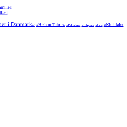
milier!
odbad
er i Danmark»
«Hizb ut Tahrir»
«Khilafah»
«Pakistan»
«Libyen»
«Iran»