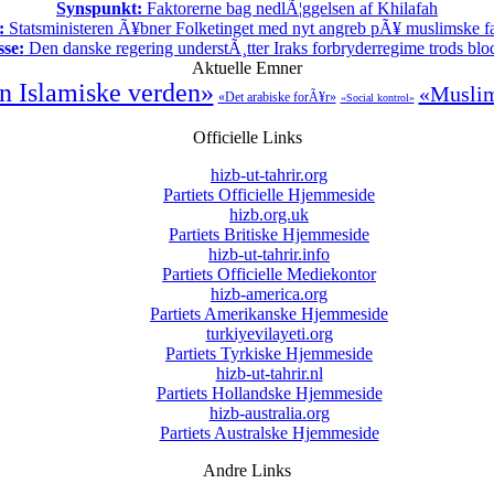
Synspunkt:
Faktorerne bag nedlÃ¦ggelsen af Khilafah
:
Statsministeren Ã¥bner Folketinget med nyt angreb pÃ¥ muslimske fa
sse:
Den danske regering understÃ¸tter Iraks forbryderregime trods bl
Aktuelle Emner
n Islamiske verden»
«Muslim
«Det arabiske forÃ¥r»
«Social kontrol»
Officielle Links
hizb-ut-tahrir.org
Partiets Officielle Hjemmeside
hizb.org.uk
Partiets Britiske Hjemmeside
hizb-ut-tahrir.info
Partiets Officielle Mediekontor
hizb-america.org
Partiets Amerikanske Hjemmeside
turkiyevilayeti.org
Partiets Tyrkiske Hjemmeside
hizb-ut-tahrir.nl
Partiets Hollandske Hjemmeside
hizb-australia.org
Partiets Australske Hjemmeside
Andre Links