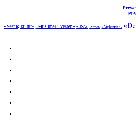
Presse
Pre
«De
«Vestlig kultur»
«Muslimer i Vesten»
«USA»
«Afghanistan»
«Yemen»