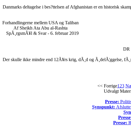
Danmarks deltagelse i bes?ttelsen af Afghanistan er en historisk skampl
Forhandlingerne mellem USA og Taliban
Af Sheikh Ata Abu al-Rashta
SpÃ¸rgsmÃ¥l & Svar - 6. februar 2019
DR e
Der skulle ikke mindre end 12Ã¥rs krig, dÃ¸d og Ã¸delÃ¦ggelse, fÃ¸r
<< Forrige
1
2
3
Næ
Udvalgt Mater
Presse:
Politi
Synspunkt:
Afslutte
Syn
Presse
Presse:
Re