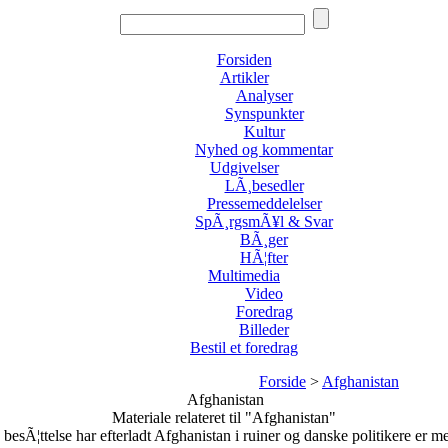
Forsiden
Artikler
Analyser
Synspunkter
Kultur
Nyhed og kommentar
Udgivelser
LÃ¸besedler
Pressemeddelelser
SpÃ¸rgsmÃ¥l & Svar
BÃ¸ger
HÃ¦fter
Multimedia
Video
Foredrag
Billeder
Bestil et foredrag
Forside
>
Afghanistan
Afghanistan
Materiale relateret til "Afghanistan"
besÃ¦ttelse har efterladt Afghanistan i ruiner og danske politikere er m