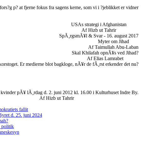
ors?g p? at fjerne fokus fra sagens kerne, som vi i ?jeblikket er vidner
USAs strategi i Afghanistan
Af Hizb ut Tahrir
SpÃ¸rgsmÃ¥l & Svar - 16. august 2017
Myter om Jihad
Af Taimullah Abu-Laban
Skal Khilafah opnÃ¥s ved Jihad?
Af Elias Lamrabet
orstoget. Er medierne blot bagkloge, nÃ¥r de fÃ¸rst erkender det nu?
 kvinder pÃ¥ lÃ¸rdag d. 2. juni 2012 kl. 16.00 i Kulturhuset Indre By.
Af Hizb ut Tahrir
kratiets fallit
ret d. 25. juni 2024
mmah?
politik
enneskesyn