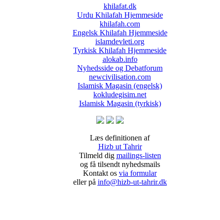
khilafat.dk
Urdu Khilafah Hjemmeside
khilafah.com
Engelsk Khilafah Hjemmeside
islamdevleti.org
Tyrkisk Khilafah Hjemmeside
alokab.info
Nyhedsside og Debatforum
newcivilisation.com
Islamisk Magasin (engelsk)
kokludegisim.net
Islamisk Magasin (tyrkisk)
Læs definitionen af
Hizb ut Tahrir
Tilmeld dig
mailings-listen
og få tilsendt nyhedsmails
Kontakt os
via formular
eller på
info@hizb-ut-tahrir.dk