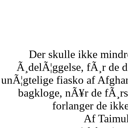
Der skulle ikke mind
Ã¸delÃ¦ggelse, fÃ¸r de 
unÃ¦gtelige fiasko af Afgha
bagkloge, nÃ¥r de fÃ¸rs
forlanger de ikke
Af Taimu