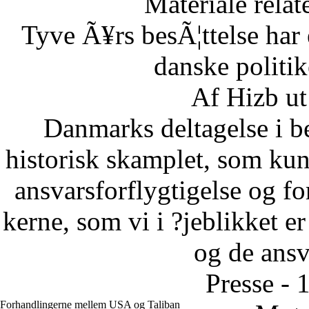
Materiale relat
Tyve Ã¥rs besÃ¦ttelse har 
danske politi
Af Hizb ut
Danmarks deltagelse i be
historisk skamplet, som kun 
ansvarsforflygtigelse og fo
kerne, som vi i ?jeblikket er
og de ansva
Presse - 
Forhandlingerne mellem USA og Taliban