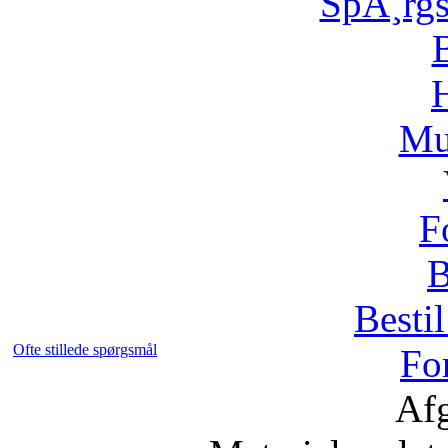
SpÃ¸rg
H
Mu
F
B
Bestil
Ofte stillede spørgsmål
Fo
Afg