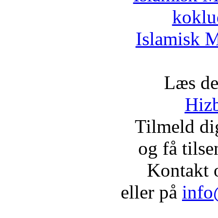
koklu
Islamisk M
Læs de
Hizb
Tilmeld d
og få tils
Kontakt 
eller på
info