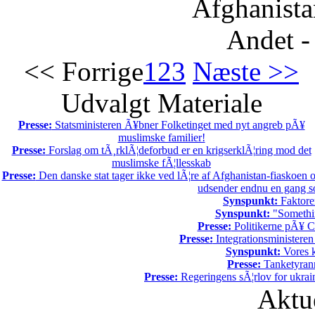
Afghanista
Andet -
<< Forrige
1
2
3
Næste >>
Udvalgt Materiale
Presse:
Statsministeren Ã¥bner Folketinget med nyt angreb pÃ¥
muslimske familier!
Presse:
Forslag om tÃ¸rklÃ¦deforbud er en krigserklÃ¦ring mod det
muslimske fÃ¦llesskab
Presse:
Den danske stat tager ikke ved lÃ¦re af Afghanistan-fiaskoen 
udsender endnu en gang sol
Synspunkt:
Faktore
Synspunkt:
"Somethin
Presse:
Politikerne pÃ¥ Ch
Presse:
Integrationsministeren
Synspunkt:
Vores k
Presse:
Tanketyrann
Presse:
Regeringens sÃ¦rlov for ukrain
Aktu