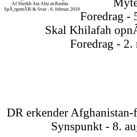
Myte
Af Sheikh Ata Abu al-Rashta
SpÃ¸rgsmÃ¥l & Svar - 6. februar 2019
Foredrag - 
Skal Khilafah opn
Foredrag - 2.
DR erkender Afghanistan-f
Synspunkt - 8. a