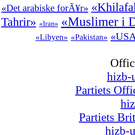
«Khilafa
«Det arabiske forÃ¥r»
«Muslimer i 
Tahrir»
«Iran»
«US
«Libyen»
«Pakistan»
Offic
hizb-u
Partiets Off
hi
Partiets Br
hizb-u