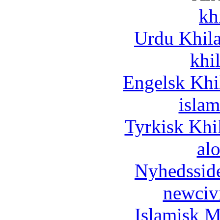
kh
Urdu Khil
khi
Engelsk Khi
islam
Tyrkisk Khi
al
Nyhedssid
newciv
Islamisk M