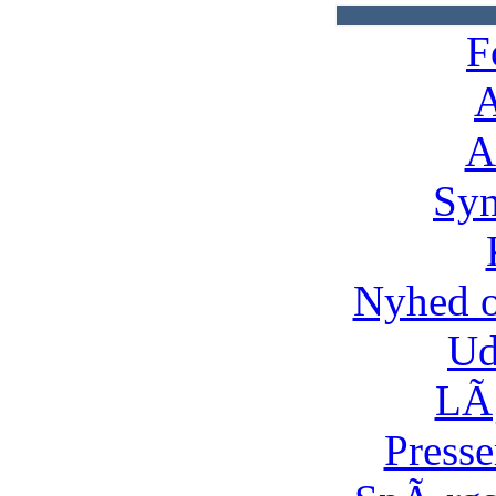
F
A
A
Syn
Nyhed 
Ud
LÃ¸
Presse