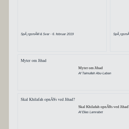
SpÃ¸rgsmÃ¥l & Svar - 6. februar 2019
SpÃ¸rgsmÃ¥
Myter om Jihad
Myter om Jihad
Af Taimullah Abu-Laban
Skal Khilafah opnÃ¥s ved Jihad?
Skal Khilafah opnÃ¥s ved Jihad
Af Elias Lamrabet