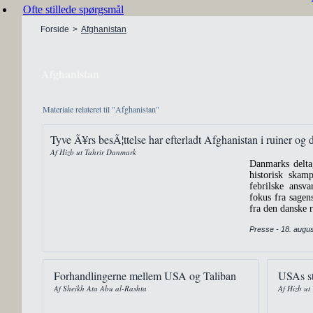
Ofte stillede spørgsmål
Forside
>
Afghanistan
Afghanistan
Materiale relateret til "Afghanistan"
Tyve Ã¥rs besÃ¦ttelse har efterladt Afghanistan i ruiner og 
Af Hizb ut Tahrir Danmark
Danmarks deltag
historisk skam
febrilske ansva
fokus fra sagens
fra den danske r
Presse - 18. augu
Forhandlingerne mellem USA og Taliban
USAs st
Af Sheikh Ata Abu al-Rashta
Af Hizb ut 