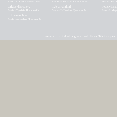
Partiets Officielle Mediekontor
Partiets Amerikanske Hjemmeside
Tyrkisk Khila
turkiyevilayeti.org
hizb-ut-tahrir.nl
newcivilisa
Partiets Tyrkiske Hjemmeside
Partiets Hollandske Hjemmeside
Islamisk Maga
hizb-australia.org
Partiets Australske Hjemmeside
Bemærk: Kun indhold signeret med Hizb ut Tahrir's signatur a