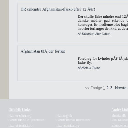
DR erkender Afghanistan-fiasko efter 12 Ã¥r!
Der skulle ikke mindre end 12Ã
danske medier gad erkende de
korstoget. Er medierne blot bag
hvorfor forlanger de ikke, at de a
Af Taimullah Abu-Laban
Afghanistan blÃ¸der fortsat
Foredrag for kvinder pÃ¥ lÃ¸rda
Indre By.
Af Hizb ut Tahrir
<< Forrige
1
2
3
Næste 
Officielle Links
Andre Lin
hizb-ut-tahrir.org
hizb.org.uk
khilafat.dk
Partiets Officielle Hjemmeside
Partiets Britiske Hjemmeside
Urdu Khilafa
hizb-ut-tahrir.info
hizb-america.org
islamdevleti