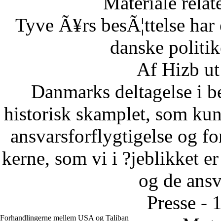
Materiale relat
Tyve Ã¥rs besÃ¦ttelse har 
danske politi
Af Hizb ut
Danmarks deltagelse i be
historisk skamplet, som kun 
ansvarsforflygtigelse og fo
kerne, som vi i ?jeblikket er
og de ansva
Presse - 
Forhandlingerne mellem USA og Taliban