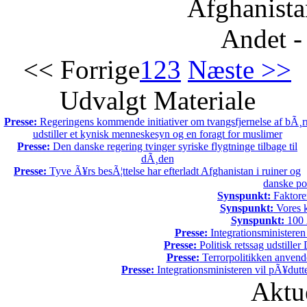
Afghanista
Andet -
<< Forrige
1
2
3
Næste >>
Udvalgt Materiale
Presse:
Regeringens kommende initiativer om tvangsfjernelse af bÃ¸r
udstiller et kynisk menneskesyn og en foragt for muslimer
Presse:
Den danske regering tvinger syriske flygtninge tilbage til
dÃ¸den
Presse:
Tyve Ã¥rs besÃ¦ttelse har efterladt Afghanistan i ruiner og
danske po
Synspunkt:
Faktore
Synspunkt:
Vores k
Synspunkt:
100 Ã
Presse:
Integrationsministeren
Presse:
Politisk retssag udstiller
Presse:
Terrorpolitikken anvende
Presse:
Integrationsministeren vil pÃ¥dutt
Aktu