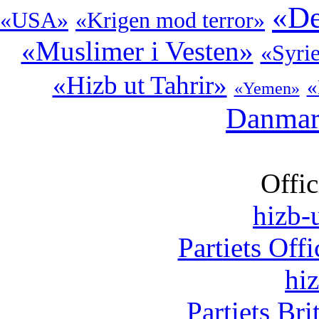
«De
«USA»
«Krigen mod terror»
«Muslimer i Vesten»
«Syri
«Hizb ut Tahrir»
«
«Yemen»
Danma
Offic
hizb-u
Partiets Off
hi
Partiets Br