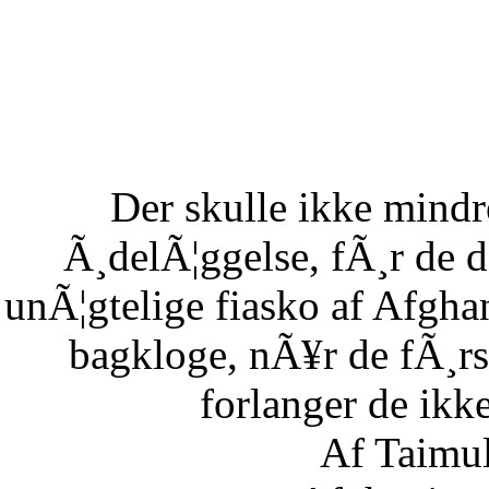
Der skulle ikke mind
Ã¸delÃ¦ggelse, fÃ¸r de 
unÃ¦gtelige fiasko af Afgha
bagkloge, nÃ¥r de fÃ¸rs
forlanger de ikke
Af Taimu