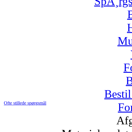
SpÃ¸rg
H
Mu
F
B
Bestil
Ofte stillede spørgsmål
Fo
Afg