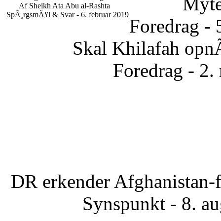
Myte
Af Sheikh Ata Abu al-Rashta
SpÃ¸rgsmÃ¥l & Svar - 6. februar 2019
Foredrag - 
Skal Khilafah opn
Foredrag - 2.
DR erkender Afghanistan-f
Synspunkt - 8. a