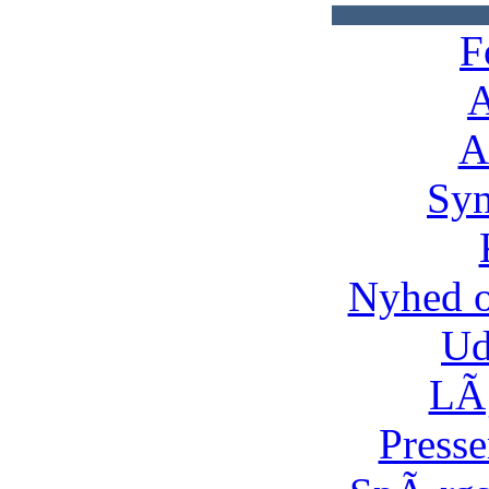
F
A
A
Syn
Nyhed 
Ud
LÃ¸
Presse