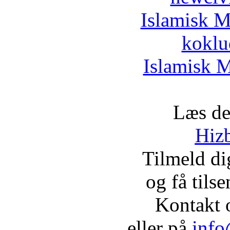
Islamisk M
koklu
Islamisk M
Læs de
Hizb
Tilmeld d
og få tils
Kontakt 
eller på
info