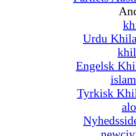
And
kh
Urdu Khil
khi
Engelsk Khi
islam
Tyrkisk Khi
al
Nyhedssid
newciv