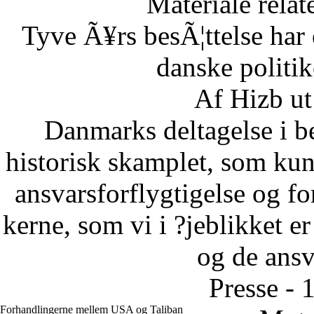
Materiale relat
Tyve Ã¥rs besÃ¦ttelse har 
danske politi
Af Hizb ut
Danmarks deltagelse i be
historisk skamplet, som kun 
ansvarsforflygtigelse og fo
kerne, som vi i ?jeblikket er
og de ansva
Presse - 
Forhandlingerne mellem USA og Taliban