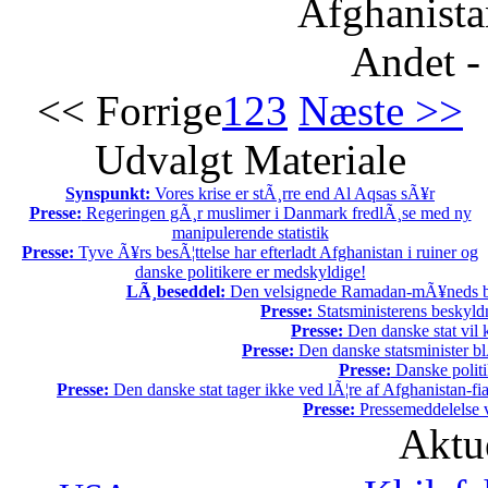
Afghanista
Andet -
<< Forrige
1
2
3
Næste >>
Udvalgt Materiale
Synspunkt:
Vores krise er stÃ¸rre end Al Aqsas sÃ¥r
Presse:
Regeringen gÃ¸r muslimer i Danmark fredlÃ¸se med ny
manipulerende statistik
Presse:
Tyve Ã¥rs besÃ¦ttelse har efterladt Afghanistan i ruiner og
danske politikere er medskyldige!
LÃ¸beseddel:
Den velsignede Ramadan-mÃ¥neds beg
Presse:
Statsministerens beskyld
Presse:
Den danske stat vil kr
Presse:
Den danske statsminister bl
Presse:
Danske politi
Presse:
Den danske stat tager ikke ved lÃ¦re af Afghanistan-fia
Presse:
Pressemeddelelse v
Aktu