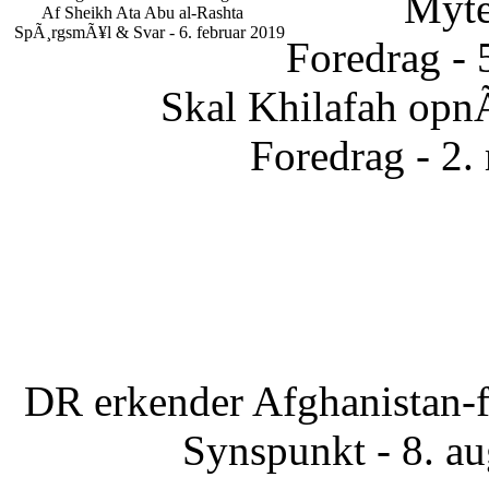
Myte
Af Sheikh Ata Abu al-Rashta
SpÃ¸rgsmÃ¥l & Svar - 6. februar 2019
Foredrag - 
Skal Khilafah opn
Foredrag - 2.
DR erkender Afghanistan-f
Synspunkt - 8. a