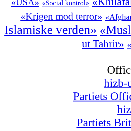
«Khilaf
«USA»
«Social kontrol»
«Krigen mod terror»
«Afghan
Islamiske verden»
«Musl
ut Tahrir»
«
Offic
hizb-u
Partiets Off
hi
Partiets Br