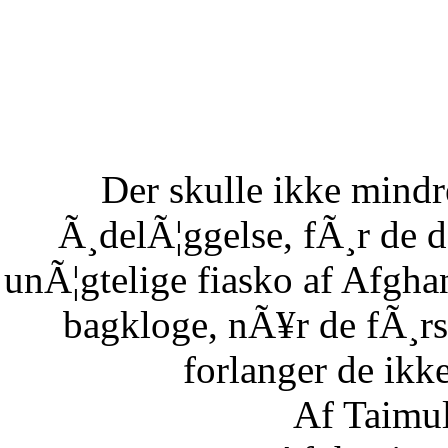
Der skulle ikke mind
Ã¸delÃ¦ggelse, fÃ¸r de 
unÃ¦gtelige fiasko af Afgha
bagkloge, nÃ¥r de fÃ¸rs
forlanger de ikke
Af Taimu