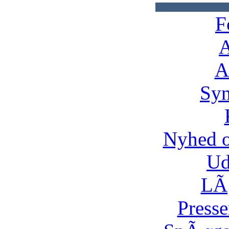
F
A
A
Syn
Nyhed 
Ud
LÃ¸
Presse