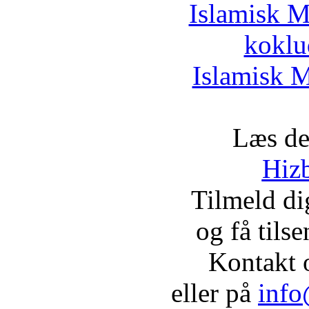
Islamisk M
koklu
Islamisk M
Læs de
Hizb
Tilmeld d
og få tils
Kontakt 
eller på
info