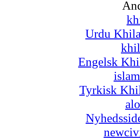
And
kh
Urdu Khil
khi
Engelsk Khi
islam
Tyrkisk Khi
al
Nyhedssid
newciv