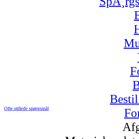
SpÃ¸rg
H
Mu
F
B
Bestil
Ofte stillede spørgsmål
Fo
Afg